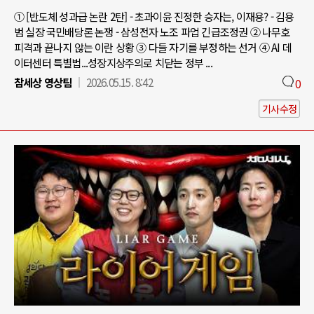
① [반도체 성과급 논란 2탄] - 초과이윤 진정한 승자는, 이재용? - 김용
범 실장 국민배당론 논쟁 - 삼성전자 노조 파업 긴급조정권 ② 나무호
피격과 끝나지 않는 이란 상황 ③ 다들 자기를 부정하는 선거 ④ AI 데
이터센터 특별법...성장지상주의로 치닫는 정부 ...
참세상 영상팀
2026.05.15. 8:42
0
기사수정