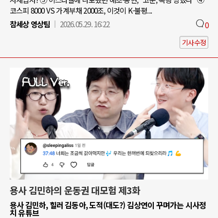
코스피 8000 VS 가계부채 2000조, 이것이 K-불평...
참세상 영상팀
2026.05.29. 16:22
0
기사수정
용사 김민하의 운동권 대모험 제3화
용사 김민하, 힐러 김동아, 도적(대도?) 김상연이 꾸며가는 시사정
치 유튜브