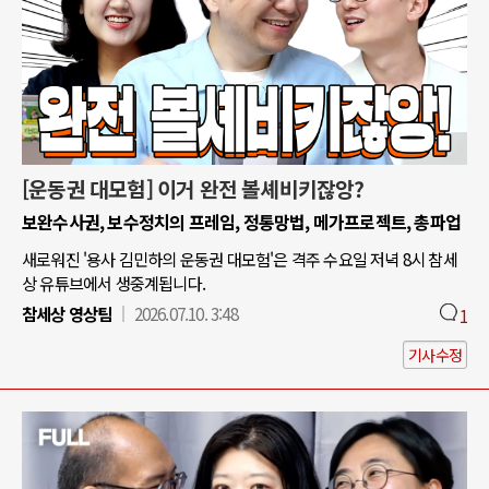
[운동권 대모험] 이거 완전 볼셰비키잖앙?
보완수사권, 보수정치의 프레임, 정통망법, 메가프로젝트, 총파업
새로워진 '용사 김민하의 운동권 대모험'은 격주 수요일 저녁 8시 참세
상 유튜브에서 생중계됩니다.
참세상 영상팀
2026.07.10. 3:48
1
기사수정