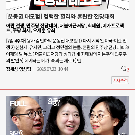
[운동권 대모험] 컴백한 힐러와 혼란한 전당대회
이란 전쟁, 민주당 전당대회, 더불어근저당, 최태원, 메가프로젝
트, 쿠팡 화재, 오세훈 유죄
[7월 4주차] 용사 김민하의 운동권 대모험 1) 다시 시작된 미국-이란 전
쟁 2) 신천지, 유시민, 그리고 정민철의 눈물. 혼란의 민주당 전당대회 3)
이재명 발 뉴스 : 더불어근저당과 성과급 4) 최태원의 자본주의 민주주
의 발언 5) 데이터는 메가, 숙의는 제로 6) 반...
참세상 영상팀
2026.07.23. 10:44
2
기사수정