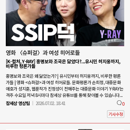
영화 〈슈퍼걸〉과 여성 히어로들
[K-컬처, Y-RAY] 홍명보와 조국은 닮았다?...유시민 허지웅까지,
비루한 평론가들
홍명보와 조국은 왜 닮았는가? | 유시민부터 허지웅까지, 비루한 평론
가들 | 영화 <슈퍼걸>과 여성 히어로들. 문화평론가 손희정, 대중문화
애호가 성지훈, 웹툰작가 진정성이 전해주는 대중문화 이야기 Y-RAY는
격주 수요일 저녁 8시마다 참세상 유튜브를 통해 찾아볼 수 있습니다...
참세상 영상팀
2026.07.02. 18:41
0
기사수정