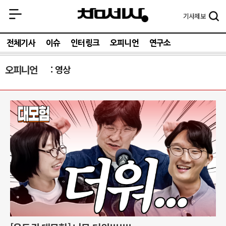
기사
제보
전체기사
이슈
인터링크
오피니언
연구소
오피니언
영상