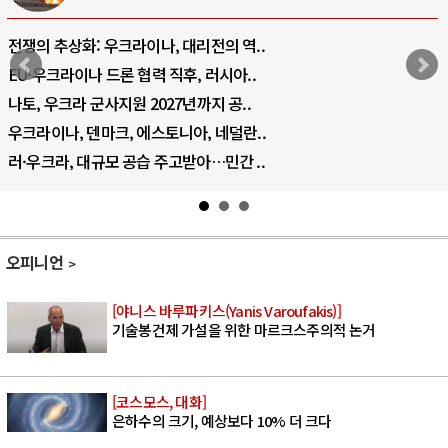
전쟁의 추상화: 우크라이나, 대리전의 역..
EU·우크라이나 드론 협력 직후, 러시아..
나토, 우크라 군사지원 2027년까지 공..
우크라이나, 덴마크, 에스토니아, 네덜란..
러·우크라, 대규모 공습 주고받아…민간 ..
오피니언
[야니스 바루파키스(Yanis Varoufakis)]
기술봉건제 가설을 위한 마르크스주의적 논거
[코스모스, 대화]
은하수의 크기, 예상보다 10% 더 크다