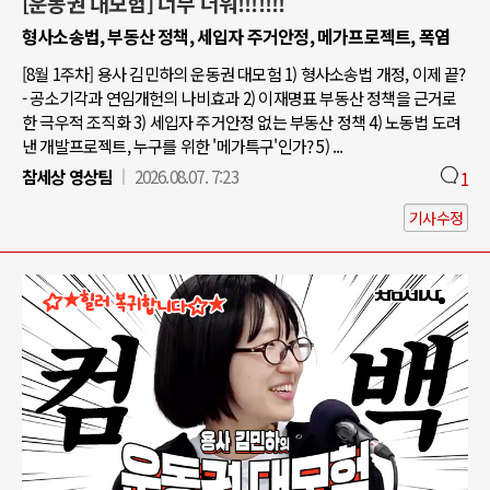
[운동권 대모험] 너무 더워!!!!!!!
형사소송법, 부동산 정책, 세입자 주거안정, 메가프로젝트, 폭염
[8월 1주차] 용사 김민하의 운동권 대모험 1) 형사소송법 개정, 이제 끝?
- 공소기각과 연임개헌의 나비효과 2) 이재명표 부동산 정책을 근거로
한 극우적 조직화 3) 세입자 주거안정 없는 부동산 정책 4) 노동법 도려
낸 개발프로젝트, 누구를 위한 '메가특구'인가? 5) ...
참세상 영상팀
2026.08.07. 7:23
1
기사수정