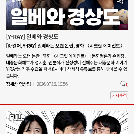
[Y-RAY] 일베와 경상도
[K-컬처, Y-RAY] 일베라는 오랜 논란, 영화 〈시크릿 에이전트〉
일베라는 오랜 논란 | 영화 〈시크릿 에이전트〉 | 문화평론가 손희정,
대중문화애호가 성지훈, 웹툰작가 진정성이 전해주는 대중문화 이야기
Y-RAY는 격주 수요일 저녁 8시마다 참세상 유튜브를 통해 찾아볼 수 있
습니다.
참세상 영상팀
2026.07.16. 19:56
0
기사수정