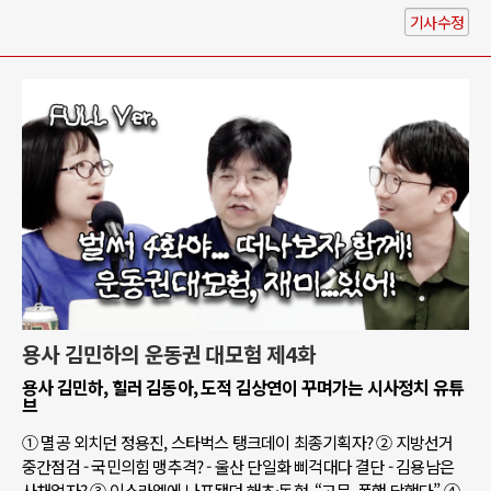
기사수정
용사 김민하의 운동권 대모험 제4화
용사 김민하, 힐러 김동아, 도적 김상연이 꾸며가는 시사정치 유튜
브
① 멸공 외치던 정용진, 스타벅스 탱크데이 최종기획자? ② 지방선거
중간점검 - 국민의힘 맹추격? - 울산 단일화 삐걱대다 결단 - 김용남은
사채업자? ③ 이스라엘에 나포됐던 해초·동현, “고문, 폭행 당했다” ④