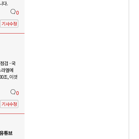
니다.
0
기사수정
검 - 국
이스라엘에
00조, 이것
0
기사수정
 유튜브