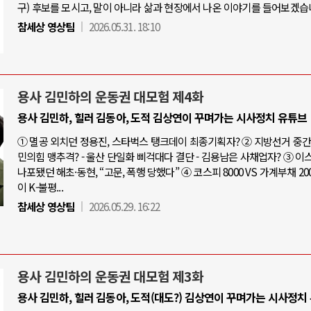
구) 후보를 모시고, 말이 아니라 삶과 현장에서 나온 이야기를 들어보겠습
참세상 영상팀
2026.05.31. 18:10
용사 김민하의 운동권 대모험 제4화
용사 김민하, 힐러 김동아, 도적 김상연이 꾸며가는 시사정치 유튜브
① 멸공 외치던 정용진, 스타벅스 탱크데이 최종기획자? ② 지방선거 중간점
민의힘 맹추격? - 울산 단일화 삐걱대다 결단 - 김용남은 사채업자? ③ 
나포됐던 해초·동현, “고문, 폭행 당했다” ④ 코스피 8000 VS 가계부채 20
이 K-불평...
참세상 영상팀
2026.05.29. 16:22
용사 김민하의 운동권 대모험 제3화
용사 김민하, 힐러 김동아, 도적(대도?) 김상연이 꾸며가는 시사정치