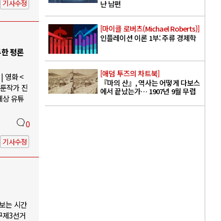
기사수정
난 남편
[마이클 로버츠(Michael Roberts)]
인플레이션 이론 1부: 주류 경제학
루한 평론
[애덤 투즈의 차트북]
 영화 <
『마의 산』, 역사는 어떻게 다보스
웹툰작가 진
에서 끝났는가… 1907년 9월 무렵
세상 유튜
0
기사수정
나보는 시간
구제3선거