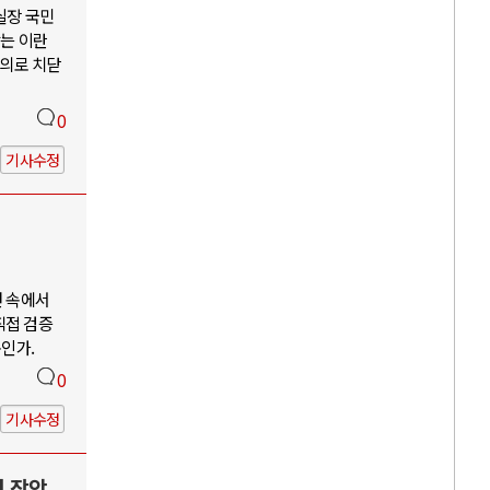
 실장 국민
않는 이란
주의로 치닫
0
기사수정
언 속에서
직접 검증
구인가.
0
기사수정
력 장악