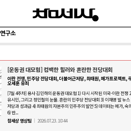
연구소
[운동권 대모험] 컴백한 힐러와 혼란한 전당대회
AI와 인간
이란 전쟁, 민주당 전당대회, 더불어근저당, 최태원, 메가프로젝트, 쿠
오세훈 유죄
중국 AI, 저가 공세로 글로벌 토큰 시.
[7월 4주차] 용사 김민하의 운동권 대모험 1) 다시 시작된 미국-이란 전쟁 2
유시민, 그리고 정민철의 눈물. 혼란의 민주당 전당대회 3) 이재명 발 뉴스 
AI 국부펀드 구상 놓고 미국 진보진영 
저당과 성과급 4) 최태원의 자본주의 민주주의 발언 5) 데이터는 메가, 숙
AI 데이터센터 반대 투쟁은 새로운 글
6) 반...
AI의 숨은 환경 비용: 데이터센터 확산
참세상 영상팀
2026.07.23. 10:44
AI는 어떻게 미국 민주주의를 잠식하고