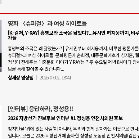
영화 〈슈퍼걸〉과 여성 히어로들
[K-컬처, Y-RAY] 홍명보와 조국은 닮았다?...유시민 허지웅까지, 비
가들
홍명보와 조국은 왜 닮았는가? | 유시민부터 허지웅까지, 비루한 평론가들 |
슈퍼걸>과 여성 히어로들. 문화평론가 손희정, 대중문화애호가 성지훈, 
정성이 전해주는 대중문화 이야기 Y-RAY는 격주 수요일 저녁 8시마다 참
브를 통해 찾아볼 수 있습니다...
참세상 영상팀
2026.07.02. 18:41
[인터뷰] 응답하라, 정성용!!
2026 지방선거 진보후보 인터뷰 #1 정성용 인천시의원 후보
정치인을 ‘위에 있는 사람’이 아니라, 우리와 함께 살아가는 이웃으로 만
입니다. 오늘은 2026 지방선거에 출마한 정성용 노동당 인천시의원(검단