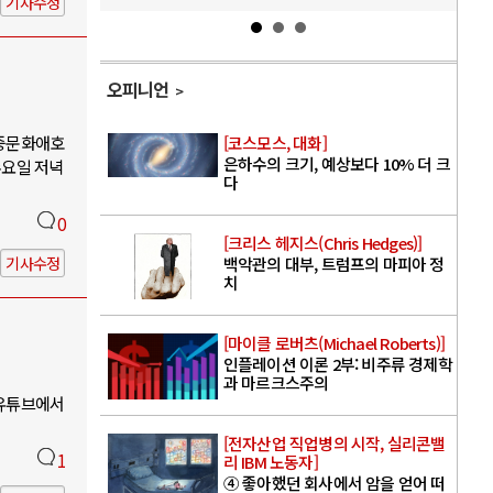
기사수정
오피니언
대중문화애호
[코스모스, 대화]
은하수의 크기, 예상보다 10% 더 크
수요일 저녁
다
0
[크리스 헤지스(Chris Hedges)]
기사수정
백악관의 대부, 트럼프의 마피아 정
치
[마이클 로버츠(Michael Roberts)]
인플레이션 이론 2부: 비주류 경제학
과 마르크스주의
 유튜브에서
[전자산업 직업병의 시작, 실리콘밸
1
리 IBM 노동자]
④ 좋아했던 회사에서 암을 얻어 떠