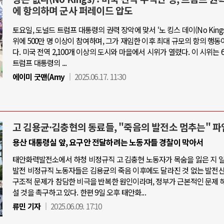
에 항의하며 군사 퍼레이드 압도
토요일, 도널드 트럼프 대통령의 권력 장악에 맞서 ‘노 킹스 데이(No Kings 
위에 500만 명 이상이 참여하며, 그가 재임한 이후 최대 규모의 항의 행동
다. 미국 전역 2,100개 이상의 도시와 마을에서 시위가 열렸다. 이 시위는 6
트럼프 대통령의 ...
에이미 굿맨(Amy
2025.06.17. 11:30
고 김용균·김충현의 동료들, "죽음의 발전소 멈추는" 파
용산 대통령실 앞, 요구안 전달하려는 노동자들 경찰이 막아서
태안화력발전소에서 하청 비정규직 고 김충현 노동자가 목숨을 잃은 지 
발전 비정규직 노동자들은 김용균의 죽음 이후에도 달라진 것 없는 발전
구조적 문제가 참담한 비극을 반복한 원인이라며, 정부가 근본적인 문제 
설 것을 촉구하고 있다. 한편 9일 오후 태안화...
류민 기자
2025.06.09. 17:10