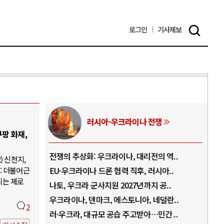
로그인
기사
제보
러시아-우크라이나 전쟁
팡 화재,
.
전쟁의 추상화: 우크라이나, 대리전의 역..
호르
) 신천지,
: 더불어근
..
EU·우크라이나 드론 협력 직후, 러시아..
호르
의는 제로
로..
나토, 우크라 군사지원 2027년까지 공..
이란
..
우크라이나, 덴마크, 에스토니아, 네덜란..
트럼
2
 ..
러·우크라, 대규모 공습 주고받아…민간 ..
하마