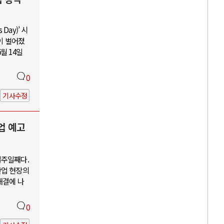
Day)’ 시
이 벌어졌
월 14일
0
기사수정
업 예고
일주일째다.
산업 현장의
해결에 나
0