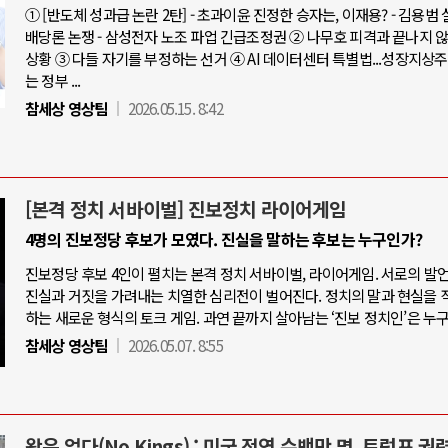
① [반도체 성과급 논란 2탄] - 초과이윤 진정한 승자는, 이재용? - 김용범
배당론 논쟁 - 삼성전자 노조 파업 긴급조정권 ② 나무호 피격과 끝나지 
상황 ③ 다들 자기를 부정하는 선거 ④ AI 데이터센터 특별법...성장지상
는 정부 ...
참세상 영상팀
2026.05.15. 8:42
[본격 정치 서바이벌] 진보정치 라이어게임
4명의 진보정당 후보가 모였다. 진실을 말하는 후보는 누구인가?
진보정당 후보 4인이 펼치는 본격 정치 서바이벌, 라이어게임. 서로의 발
진실과 거짓을 가려내는 치열한 심리전이 벌어진다. 정치의 말과 현실을 
하는 새로운 형식의 토크 게임. 과연 끝까지 살아남는 ‘진보 정치인’은 누
참세상 영상팀
2026.05.07. 8:55
왕은 없다(No Kings) : 미국 전역 수백만 명, 트럼프 권