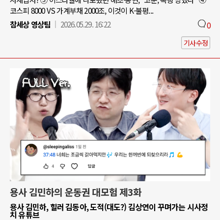
코스피 8000 VS 가계부채 2000조, 이것이 K-불평...
참세상 영상팀
2026.05.29. 16:22
0
기사수정
용사 김민하의 운동권 대모험 제3화
용사 김민하, 힐러 김동아, 도적(대도?) 김상연이 꾸며가는 시사정
치 유튜브