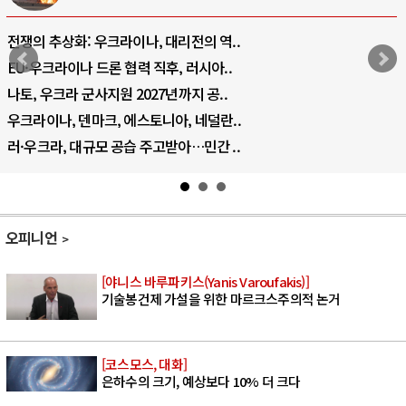
전쟁의 추상화: 우크라이나, 대리전의 역..
EU·우크라이나 드론 협력 직후, 러시아..
나토, 우크라 군사지원 2027년까지 공..
우크라이나, 덴마크, 에스토니아, 네덜란..
러·우크라, 대규모 공습 주고받아…민간 ..
오피니언
[야니스 바루파키스(Yanis Varoufakis)]
기술봉건제 가설을 위한 마르크스주의적 논거
[코스모스, 대화]
은하수의 크기, 예상보다 10% 더 크다