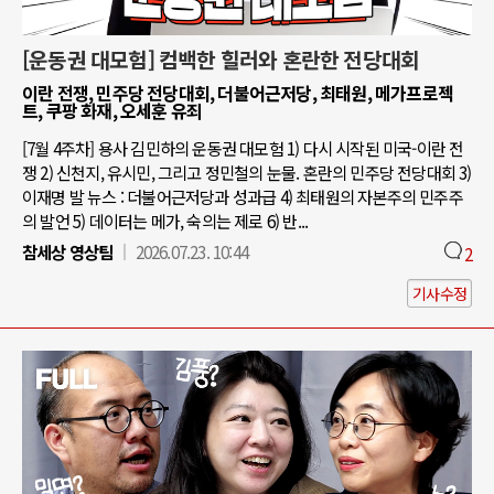
[운동권 대모험] 컴백한 힐러와 혼란한 전당대회
이란 전쟁, 민주당 전당대회, 더불어근저당, 최태원, 메가프로젝
트, 쿠팡 화재, 오세훈 유죄
[7월 4주차] 용사 김민하의 운동권 대모험 1) 다시 시작된 미국-이란 전
쟁 2) 신천지, 유시민, 그리고 정민철의 눈물. 혼란의 민주당 전당대회 3)
이재명 발 뉴스 : 더불어근저당과 성과급 4) 최태원의 자본주의 민주주
의 발언 5) 데이터는 메가, 숙의는 제로 6) 반...
참세상 영상팀
2026.07.23. 10:44
2
기사수정