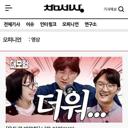
기사
제보
전체기사
이슈
인터링크
오피니언
연구소
오피니언
영상