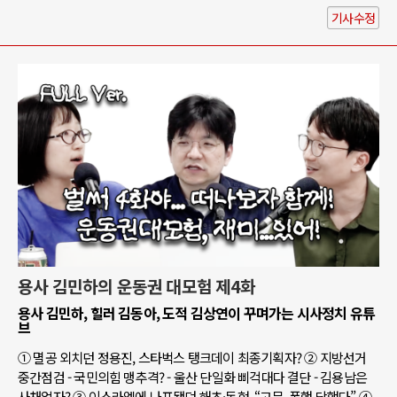
기사수정
용사 김민하의 운동권 대모험 제4화
용사 김민하, 힐러 김동아, 도적 김상연이 꾸며가는 시사정치 유튜
브
① 멸공 외치던 정용진, 스타벅스 탱크데이 최종기획자? ② 지방선거
중간점검 - 국민의힘 맹추격? - 울산 단일화 삐걱대다 결단 - 김용남은
사채업자? ③ 이스라엘에 나포됐던 해초·동현, “고문, 폭행 당했다” ④