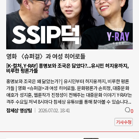
영화 〈슈퍼걸〉과 여성 히어로들
[K-컬처, Y-RAY] 홍명보와 조국은 닮았다?...유시민 허지웅까지,
비루한 평론가들
홍명보와 조국은 왜 닮았는가? | 유시민부터 허지웅까지, 비루한 평론
가들 | 영화 <슈퍼걸>과 여성 히어로들. 문화평론가 손희정, 대중문화
애호가 성지훈, 웹툰작가 진정성이 전해주는 대중문화 이야기 Y-RAY는
격주 수요일 저녁 8시마다 참세상 유튜브를 통해 찾아볼 수 있습니다...
참세상 영상팀
2026.07.02. 18:41
0
기사수정