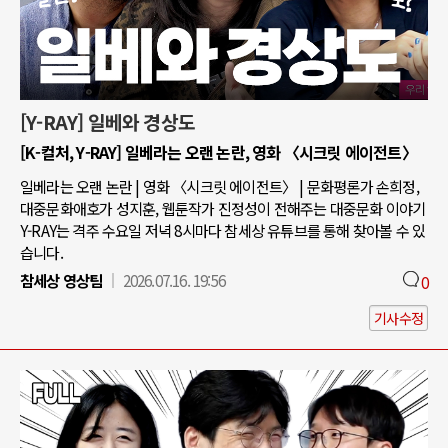
[Y-RAY] 일베와 경상도
[K-컬처, Y-RAY] 일베라는 오랜 논란, 영화 〈시크릿 에이전트〉
일베라는 오랜 논란 | 영화 〈시크릿 에이전트〉 | 문화평론가 손희정,
대중문화애호가 성지훈, 웹툰작가 진정성이 전해주는 대중문화 이야기
Y-RAY는 격주 수요일 저녁 8시마다 참세상 유튜브를 통해 찾아볼 수 있
습니다.
참세상 영상팀
2026.07.16. 19:56
0
기사수정