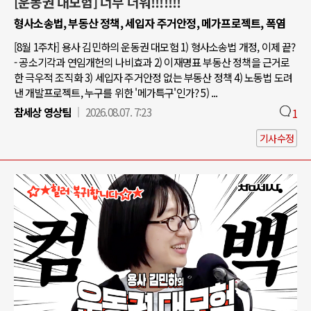
[운동권 대모험] 너무 더워!!!!!!!
형사소송법, 부동산 정책, 세입자 주거안정, 메가프로젝트, 폭염
[8월 1주차] 용사 김민하의 운동권 대모험 1) 형사소송법 개정, 이제 끝?
- 공소기각과 연임개헌의 나비효과 2) 이재명표 부동산 정책을 근거로
한 극우적 조직화 3) 세입자 주거안정 없는 부동산 정책 4) 노동법 도려
낸 개발프로젝트, 누구를 위한 '메가특구'인가? 5) ...
참세상 영상팀
2026.08.07. 7:23
1
기사수정