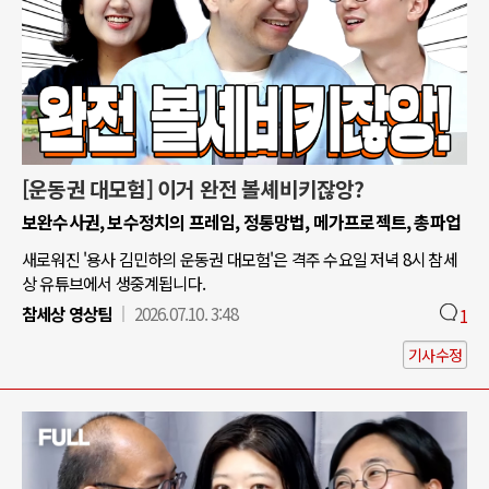
[운동권 대모험] 이거 완전 볼셰비키잖앙?
보완수사권, 보수정치의 프레임, 정통망법, 메가프로젝트, 총파업
새로워진 '용사 김민하의 운동권 대모험'은 격주 수요일 저녁 8시 참세
상 유튜브에서 생중계됩니다.
참세상 영상팀
2026.07.10. 3:48
1
기사수정