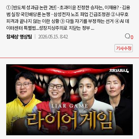
① [반도체 성과급 논란 2탄] - 초과이윤 진정한 승자는, 이재용? - 김용
범 실장 국민배당론 논쟁 - 삼성전자 노조 파업 긴급조정권 ② 나무호
피격과 끝나지 않는 이란 상황 ③ 다들 자기를 부정하는 선거 ④ AI 데
이터센터 특별법...성장지상주의로 치닫는 정부 ...
참세상 영상팀
2026.05.15. 8:42
0
기사수정