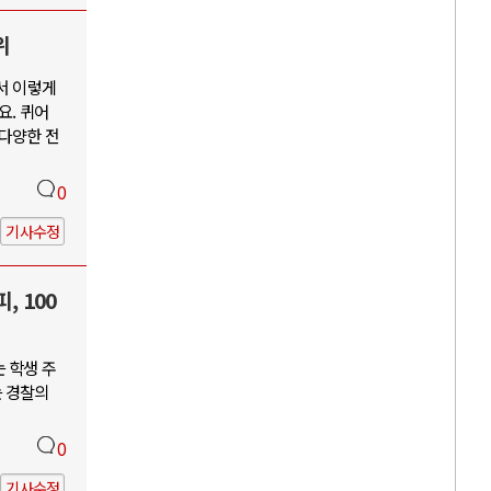
위
서 이렇게
요. 퀴어
 다양한 전
0
기사수정
, 100
 학생 주
는 경찰의
0
기사수정