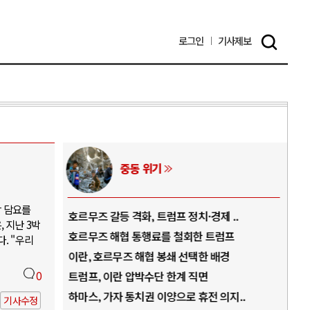
로그인
기사
제보
중동 위기
박 담요를
역..
호르무즈 갈등 격화, 트럼프 정치·경제 ..
중국
 지난 3박
아..
호르무즈 해협 통행료를 철회한 트럼프
AI
. "우리
..
이란, 호르무즈 해협 봉쇄 선택한 배경
AI
덜란..
0
트럼프, 이란 압박수단 한계 직면
AI
 ..
하마스, 가자 통치권 이양으로 휴전 의지..
AI
기사수정