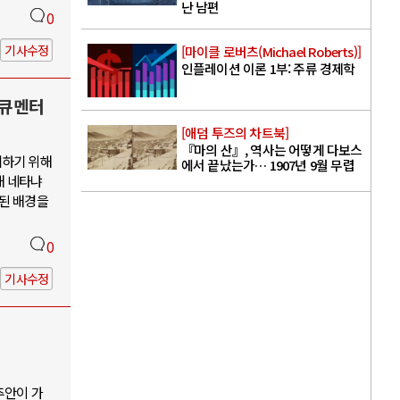
난 남편
0
기사수정
[마이클 로버츠(Michael Roberts)]
인플레이션 이론 1부: 주류 경제학
다큐멘터
[애덤 투즈의 차트북]
『마의 산』, 역사는 어떻게 다보스
지하기 위해
에서 끝났는가… 1907년 9월 무렵
해 네타냐
소된 배경을
0
기사수정
추안이 가