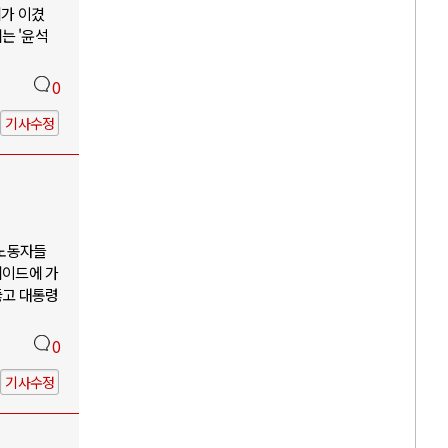
리가 이겼
는 '윤석
0
기사수정
 노동자들
케이드에 가
뚫고 대통령
0
기사수정