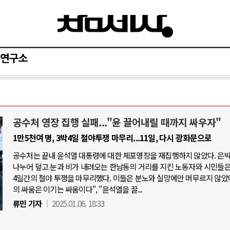
연구소
공수처 영장 집행 실패..."윤 끌어내릴 때까지 싸우자"
와 인간
러시아-우크라이나 전쟁
1만5천여 명, 3박4일 철야투쟁 마무리...11일, 다시 광화문으로
공수처는 끝내 윤석열 대통령에 대한 체포영장을 재집행하지 않았다. 은
공세로 글로벌 토큰 시..
전쟁의 추상화: 우크라이나, 대리전의 
나누어 덮고 눈과 비가 내려오는 한남동의 거리를 지킨 노동자와 시민들은,
 놓고 미국 진보진영 ..
EU·우크라이나 드론 협력 직후, 러시
4일간의 철야 투쟁을 마무리했다. 이들은 분노와 실망에만 머무르지 않았다
의 싸움은 이기는 싸움이다", "윤석열을 끌...
반대 투쟁은 새로운 글로..
나토, 우크라 군사지원 2027년까지 공
류민 기자
2025.01.06. 18:33
비용: 데이터센터 확산..
우크라이나, 덴마크, 에스토니아, 네
국 민주주의를 잠식하고 ..
러·우크라, 대규모 공습 주고받아…민간