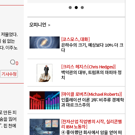
오피니언
 저물었다.
[코스모스, 대화]
 쉼 없는
은하수의 크기, 예상보다 10% 더 크
다. 이주노
다
0
[크리스 헤지스(Chris Hedges)]
백악관의 대부, 트럼프의 마피아 정
기사수정
치
[마이클 로버츠(Michael Roberts)]
인플레이션 이론 2부: 비주류 경제학
과 마르크스주의
로 만든 피
목숨을 잃어
[전자산업 직업병의 시작, 실리콘밸
. 흰 천에
리 IBM 노동자]
④ 좋아했던 회사에서 암을 얻어 떠