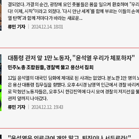
결되었다. 가결의 순간, 광장에 모인 촛불들은 몸을 일으켜 환호하며 "우
다! 이제, 시작"이라고 외쳤다. '다시 만난 세계'를 함께 부르는 이들의 손에
열 탄핵'과 함께 저마다가 바라는 새로운...
류민 기자
2024.12.14. 18:01
대통령 관저 앞 1만 노동자, "윤석열 우리가 체포하자"
민주노총 조합원들, 경찰벽 뚫고 용산서 집회
12일 윤석열의 대국민 담화에 제대로 된 사과는 없었다. 분노한 1만 명의
은 용산 대통령 집무실을 향했다. 오후 4시경 남영역 인근에서 경찰 바리
로 막혔던 노동자들은, 오후 5시 한강진역에 다시 모여 경찰의 저지선을 
관저 앞까지 나아갔다.
류민 기자
2024.12.12. 19:43
"윤석열은 의료급여 개악 말고, 퇴진이나 서두르라!"