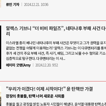
류민 기자
2024.12.21. 10:36
알렉스 기브니 “더 비비 파일즈”, 네타냐후 부패 사건 
리
이스라엘 총리 베냐민 네타냐후의 부패 사건은 무엇이고 그가 권력을 유
끝없는 전쟁을 어떻게 이용하는가? 알렉스 기브니는 이 다큐멘터리를 통
후가 세 건의 주요 부패 사건, 즉 사기, 배임, 그리고 뇌물 수수 혐의로 기
심층적으로 탐구한다. 다큐멘터리는 이 사...
에이미 굿맨(Amy
2024.12.20. 9:52
"우리가 이겼다! 이제 시작이다!" 윤 탄핵안 가결
광장의 촛불들, 탄핵 너머 새로운 사회를
촛불을 들고 광장을 밝힌 노동자 시민들이 해냈다. 윤석열 대통령 탄핵소