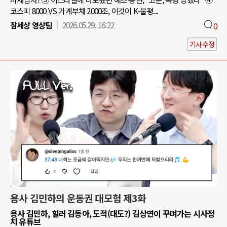
코스피 8000 VS 가계부채 2000조, 이것이 K-불평...
참세상 영상팀
2026.05.29. 16:22
0
기사수정
용사 김민하의 운동권 대모험 제3화
용사 김민하, 힐러 김동아, 도적(대도?) 김상연이 꾸며가는 시사정
치 유튜브