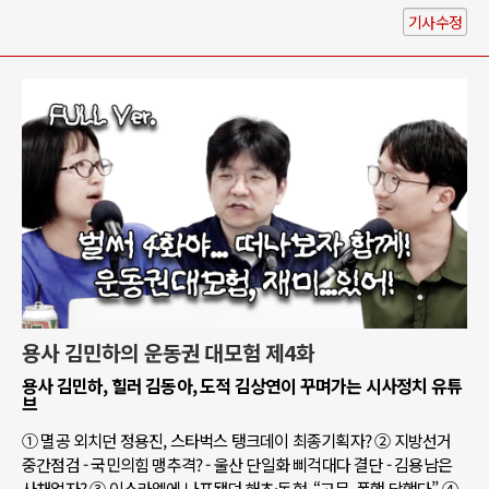
기사수정
용사 김민하의 운동권 대모험 제4화
용사 김민하, 힐러 김동아, 도적 김상연이 꾸며가는 시사정치 유튜
브
① 멸공 외치던 정용진, 스타벅스 탱크데이 최종기획자? ② 지방선거
중간점검 - 국민의힘 맹추격? - 울산 단일화 삐걱대다 결단 - 김용남은
사채업자? ③ 이스라엘에 나포됐던 해초·동현, “고문, 폭행 당했다” ④