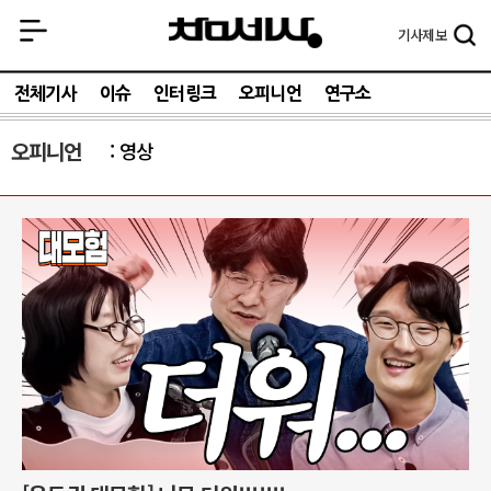
기사
제보
전체기사
이슈
인터링크
오피니언
연구소
오피니언
영상