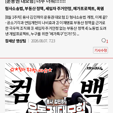
[운동권 대모험] 너무 더워!!!!!!!
형사소송법, 부동산 정책, 세입자 주거안정, 메가프로젝트, 폭염
[8월 1주차] 용사 김민하의 운동권 대모험 1) 형사소송법 개정, 이제 끝?
- 공소기각과 연임개헌의 나비효과 2) 이재명표 부동산 정책을 근거로
한 극우적 조직화 3) 세입자 주거안정 없는 부동산 정책 4) 노동법 도려
낸 개발프로젝트, 누구를 위한 '메가특구'인가? 5) ...
참세상 영상팀
2026.08.07. 7:23
1
기사수정