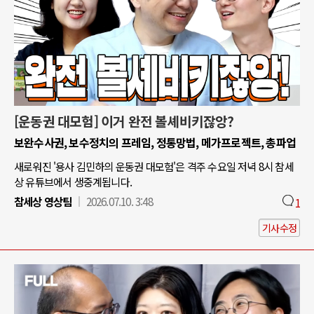
[운동권 대모험] 이거 완전 볼셰비키잖앙?
보완수사권, 보수정치의 프레임, 정통망법, 메가프로젝트, 총파업
새로워진 '용사 김민하의 운동권 대모험'은 격주 수요일 저녁 8시 참세
상 유튜브에서 생중계됩니다.
참세상 영상팀
2026.07.10. 3:48
1
기사수정