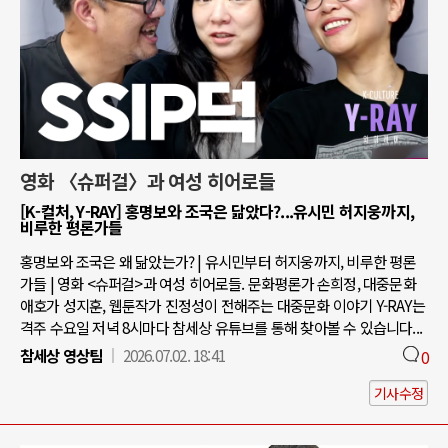
영화 〈슈퍼걸〉과 여성 히어로들
[K-컬처, Y-RAY] 홍명보와 조국은 닮았다?...유시민 허지웅까지,
비루한 평론가들
홍명보와 조국은 왜 닮았는가? | 유시민부터 허지웅까지, 비루한 평론
가들 | 영화 <슈퍼걸>과 여성 히어로들. 문화평론가 손희정, 대중문화
애호가 성지훈, 웹툰작가 진정성이 전해주는 대중문화 이야기 Y-RAY는
격주 수요일 저녁 8시마다 참세상 유튜브를 통해 찾아볼 수 있습니다...
참세상 영상팀
2026.07.02. 18:41
0
기사수정