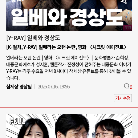
[Y-RAY] 일베와 경상도
[K-컬처, Y-RAY] 일베라는 오랜 논란, 영화 〈시크릿 에이전트〉
일베라는 오랜 논란 | 영화 〈시크릿 에이전트〉 | 문화평론가 손희정,
대중문화애호가 성지훈, 웹툰작가 진정성이 전해주는 대중문화 이야기
Y-RAY는 격주 수요일 저녁 8시마다 참세상 유튜브를 통해 찾아볼 수 있
습니다.
참세상 영상팀
2026.07.16. 19:56
0
기사수정