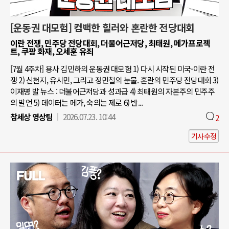
[운동권 대모험] 컴백한 힐러와 혼란한 전당대회
이란 전쟁, 민주당 전당대회, 더불어근저당, 최태원, 메가프로젝
트, 쿠팡 화재, 오세훈 유죄
[7월 4주차] 용사 김민하의 운동권 대모험 1) 다시 시작된 미국-이란 전
쟁 2) 신천지, 유시민, 그리고 정민철의 눈물. 혼란의 민주당 전당대회 3)
이재명 발 뉴스 : 더불어근저당과 성과급 4) 최태원의 자본주의 민주주
의 발언 5) 데이터는 메가, 숙의는 제로 6) 반...
참세상 영상팀
2026.07.23. 10:44
2
기사수정