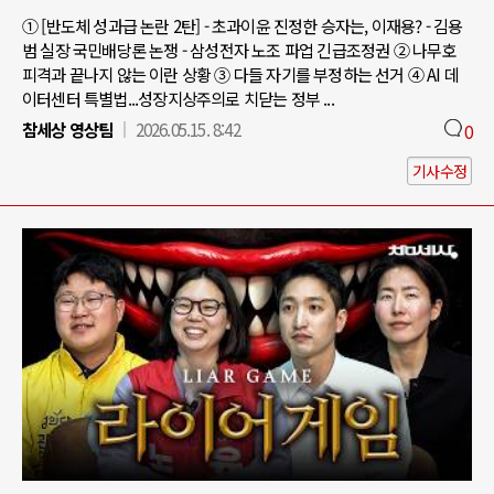
① [반도체 성과급 논란 2탄] - 초과이윤 진정한 승자는, 이재용? - 김용
범 실장 국민배당론 논쟁 - 삼성전자 노조 파업 긴급조정권 ② 나무호
피격과 끝나지 않는 이란 상황 ③ 다들 자기를 부정하는 선거 ④ AI 데
이터센터 특별법...성장지상주의로 치닫는 정부 ...
참세상 영상팀
2026.05.15. 8:42
0
기사수정