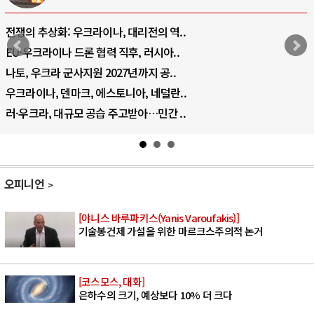
전쟁의 추상화: 우크라이나, 대리전의 역..
EU·우크라이나 드론 협력 직후, 러시아..
나토, 우크라 군사지원 2027년까지 공..
우크라이나, 덴마크, 에스토니아, 네덜란..
러·우크라, 대규모 공습 주고받아…민간 ..
오피니언
[야니스 바루파키스(Yanis Varoufakis)]
기술봉건제 가설을 위한 마르크스주의적 논거
[코스모스, 대화]
은하수의 크기, 예상보다 10% 더 크다