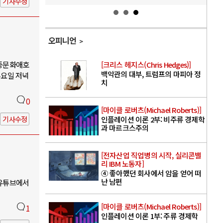
기사수정
오피니언
대중문화애호
[크리스 헤지스(Chris Hedges)]
백악관의 대부, 트럼프의 마피아 정
수요일 저녁
치
0
[마이클 로버츠(Michael Roberts)]
기사수정
인플레이션 이론 2부: 비주류 경제학
과 마르크스주의
[전자산업 직업병의 시작, 실리콘밸
리 IBM 노동자]
④ 좋아했던 회사에서 암을 얻어 떠
난 남편
 유튜브에서
[마이클 로버츠(Michael Roberts)]
1
인플레이션 이론 1부: 주류 경제학