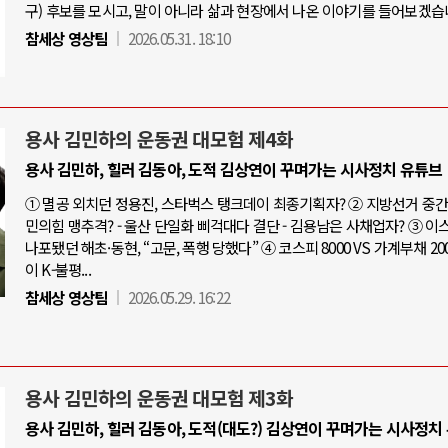
구) 후보를 모시고, 말이 아니라 삶과 현장에서 나온 이야기를 들어보겠습
참세상 영상팀
2026.05.31. 18:10
용사 김민하의 운동권 대모험 제4화
용사 김민하, 힐러 김동아, 도적 김상연이 꾸며가는 시사정치 유튜브
① 멸공 외치던 정용진, 스타벅스 탱크데이 최종기획자? ② 지방선거 중간점
민의힘 맹추격? - 울산 단일화 삐걱대다 결단 - 김용남은 사채업자? ③ 
나포됐던 해초·동현, “고문, 폭행 당했다” ④ 코스피 8000 VS 가계부채 20
이 K-불평...
참세상 영상팀
2026.05.29. 16:22
용사 김민하의 운동권 대모험 제3화
용사 김민하, 힐러 김동아, 도적(대도?) 김상연이 꾸며가는 시사정치