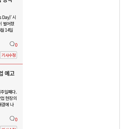
Day)’ 시
이 벌어졌
월 14일
0
기사수정
업 예고
일주일째다.
산업 현장의
해결에 나
0