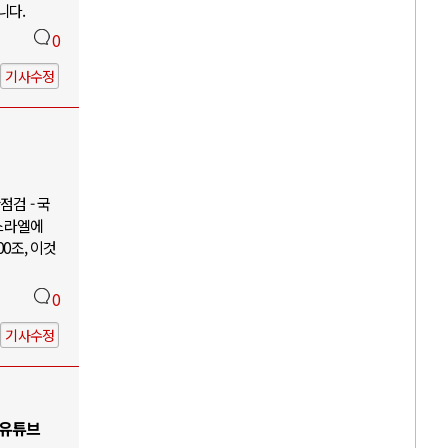
니다.
0
기사수정
검 - 국
이스라엘에
00조, 이것
0
기사수정
 유튜브