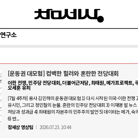
연구소
[운동권 대모험] 컴백한 힐러와 혼란한 전당대회
아-우크라이나 전쟁
중동 위기
이란 전쟁, 민주당 전당대회, 더불어근저당, 최태원, 메가프로젝트, 쿠
오세훈 유죄
우크라이나, 대리전의 역..
호르무즈 갈등 격화, 트럼프 정치·경제 
[7월 4주차] 용사 김민하의 운동권 대모험 1) 다시 시작된 미국-이란 전쟁 2
드론 협력 직후, 러시아..
유시민, 그리고 정민철의 눈물. 혼란의 민주당 전당대회 3) 이재명 발 뉴스 
호르무즈 해협 통행료를 철회한 트
저당과 성과급 4) 최태원의 자본주의 민주주의 발언 5) 데이터는 메가, 숙
지원 2027년까지 공..
이란, 호르무즈 해협 봉쇄 선택한 배
6) 반...
크, 에스토니아, 네덜란..
트럼프, 이란 압박수단 한계 직면
참세상 영상팀
2026.07.23. 10:44
모 공습 주고받아…민간 ..
하마스, 가자 통치권 이양으로 휴전 의