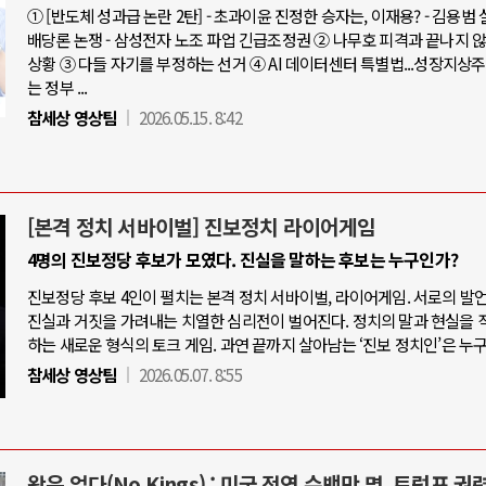
① [반도체 성과급 논란 2탄] - 초과이윤 진정한 승자는, 이재용? - 김용범
배당론 논쟁 - 삼성전자 노조 파업 긴급조정권 ② 나무호 피격과 끝나지 
상황 ③ 다들 자기를 부정하는 선거 ④ AI 데이터센터 특별법...성장지상
는 정부 ...
참세상 영상팀
2026.05.15. 8:42
[본격 정치 서바이벌] 진보정치 라이어게임
4명의 진보정당 후보가 모였다. 진실을 말하는 후보는 누구인가?
진보정당 후보 4인이 펼치는 본격 정치 서바이벌, 라이어게임. 서로의 발
진실과 거짓을 가려내는 치열한 심리전이 벌어진다. 정치의 말과 현실을 
하는 새로운 형식의 토크 게임. 과연 끝까지 살아남는 ‘진보 정치인’은 누
참세상 영상팀
2026.05.07. 8:55
왕은 없다(No Kings) : 미국 전역 수백만 명, 트럼프 권