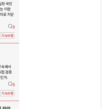
 실장 국민
않는 이란
주의로 치닫
0
기사수정
언 속에서
직접 검증
구인가.
0
기사수정
력 장악