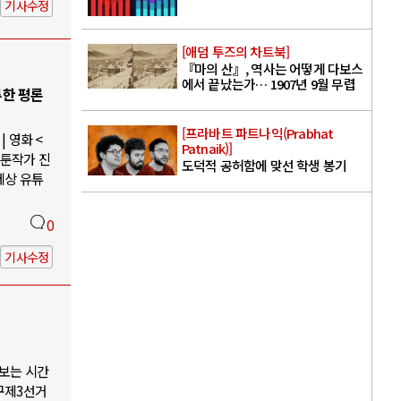
기사수정
[애덤 투즈의 차트북]
『마의 산』, 역사는 어떻게 다보스
에서 끝났는가… 1907년 9월 무렵
루한 평론
[프라바트 파트나익(Prabhat
 영화 <
Patnaik)]
웹툰작가 진
도덕적 공허함에 맞선 학생 봉기
세상 유튜
0
기사수정
나보는 시간
구제3선거