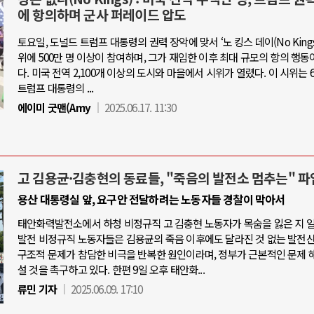
에 항의하며 군사 퍼레이드 압도
토요일, 도널드 트럼프 대통령의 권력 장악에 맞서 ‘노 킹스 데이(No Kings 
위에 500만 명 이상이 참여하며, 그가 재임한 이후 최대 규모의 항의 행동
다. 미국 전역 2,100개 이상의 도시와 마을에서 시위가 열렸다. 이 시위는 6
트럼프 대통령의 ...
에이미 굿맨(Amy
2025.06.17. 11:30
고 김용균·김충현의 동료들, "죽음의 발전소 멈추는" 파
용산 대통령실 앞, 요구안 전달하려는 노동자들 경찰이 막아서
태안화력발전소에서 하청 비정규직 고 김충현 노동자가 목숨을 잃은 지 
발전 비정규직 노동자들은 김용균의 죽음 이후에도 달라진 것 없는 발전
구조적 문제가 참담한 비극을 반복한 원인이라며, 정부가 근본적인 문제 
설 것을 촉구하고 있다. 한편 9일 오후 태안화...
류민 기자
2025.06.09. 17:10