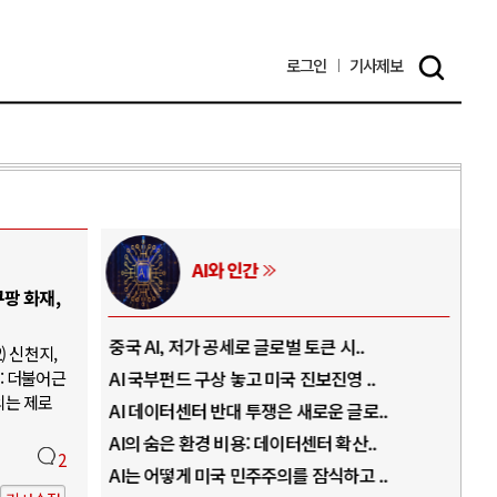
로그인
기사
제보
AI와 인간
팡 화재,
..
중국 AI, 저가 공세로 글로벌 토큰 시..
전쟁
) 신천지,
: 더불어근
럼프
AI 국부펀드 구상 놓고 미국 진보진영 ..
EU
의는 제로
경
AI 데이터센터 반대 투쟁은 새로운 글로..
나토
AI의 숨은 환경 비용: 데이터센터 확산..
우크
2
지..
AI는 어떻게 미국 민주주의를 잠식하고 ..
러·