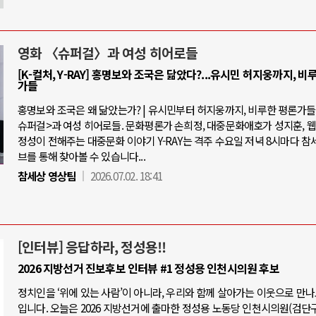
영화 〈슈퍼걸〉과 여성 히어로들
[K-컬처, Y-RAY] 홍명보와 조국은 닮았다?...유시민 허지웅까지, 비
가들
홍명보와 조국은 왜 닮았는가? | 유시민부터 허지웅까지, 비루한 평론가들 |
슈퍼걸>과 여성 히어로들. 문화평론가 손희정, 대중문화애호가 성지훈, 
정성이 전해주는 대중문화 이야기 Y-RAY는 격주 수요일 저녁 8시마다 참
브를 통해 찾아볼 수 있습니다...
참세상 영상팀
2026.07.02. 18:41
[인터뷰] 응답하라, 정성용!!
2026 지방선거 진보후보 인터뷰 #1 정성용 인천시의원 후보
정치인을 ‘위에 있는 사람’이 아니라, 우리와 함께 살아가는 이웃으로 만
입니다. 오늘은 2026 지방선거에 출마한 정성용 노동당 인천시의원(검단