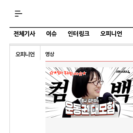
전체기사
이슈
인터링크
오피니언
오피니언
영상
AI와 인간
러시
중국 AI, 저가 공세로 글로벌 토큰 시..
전쟁의 추상화: 
AI 국부펀드 구상 놓고 미국 진보진영 ..
EU·우크라이나 
AI 데이터센터 반대 투쟁은 새로운 글로..
나토, 우크라 군사
AI의 숨은 환경 비용: 데이터센터 확산..
우크라이나, 덴마
AI는 어떻게 미국 민주주의를 잠식하고 ..
러·우크라, 대규