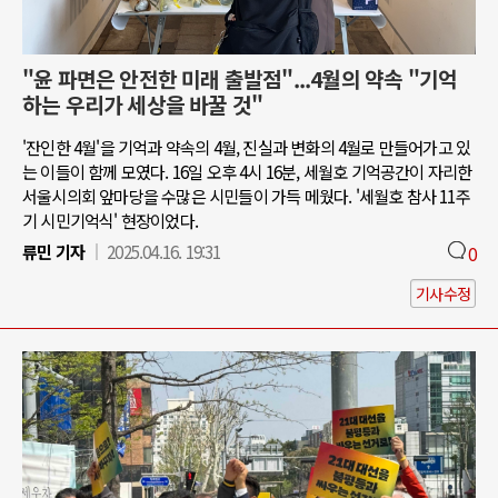
"윤 파면은 안전한 미래 출발점"...4월의 약속 "기억
하는 우리가 세상을 바꿀 것"
'잔인한 4월'을 기억과 약속의 4월, 진실과 변화의 4월로 만들어가고 있
는 이들이 함께 모였다. 16일 오후 4시 16분, 세월호 기억공간이 자리한
서울시의회 앞마당을 수많은 시민들이 가득 메웠다. '세월호 참사 11주
기 시민기억식' 현장이었다.
류민 기자
2025.04.16. 19:31
0
기사수정