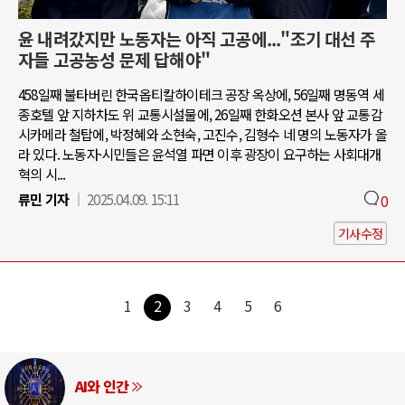
윤 내려갔지만 노동자는 아직 고공에..."조기 대선 주
자들 고공농성 문제 답해야"
458일째 불타버린 한국옵티칼하이테크 공장 옥상에, 56일째 명동역 세
종호텔 앞 지하차도 위 교통시설물에, 26일째 한화오션 본사 앞 교통감
시카메라 철탑에, 박정혜와 소현숙, 고진수, 김형수 네 명의 노동자가 올
라 있다. 노동자·시민들은 윤석열 파면 이후 광장이 요구하는 사회대개
혁의 시...
류민 기자
2025.04.09. 15:11
0
기사수정
1
2
3
4
5
6
AI와 인간