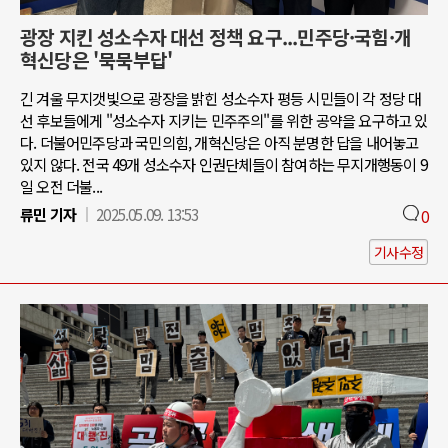
광장 지킨 성소수자 대선 정책 요구...민주당·국힘·개
혁신당은 '묵묵부답'
긴 겨울 무지갯빛으로 광장을 밝힌 성소수자 평등 시민들이 각 정당 대
선 후보들에게 "성소수자 지키는 민주주의"를 위한 공약을 요구하고 있
다. 더불어민주당과 국민의힘, 개혁신당은 아직 분명한 답을 내어놓고
있지 않다. 전국 49개 성소수자 인권단체들이 참여하는 무지개행동이 9
일 오전 더불...
류민 기자
2025.05.09. 13:53
0
기사수정