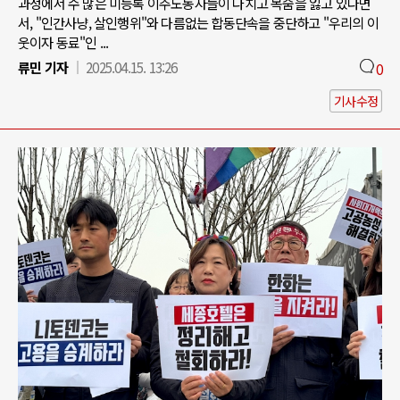
과정에서 수 많은 미등록 이주노동자들이 다치고 목숨을 잃고 있다면
서, "인간사냥, 살인행위"와 다름없는 합동단속을 중단하고 "우리의 이
웃이자 동료"인 ...
류민 기자
2025.04.15. 13:26
0
기사수정