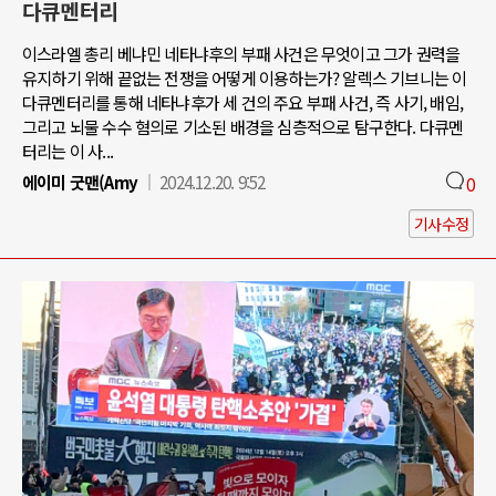
다큐멘터리
이스라엘 총리 베냐민 네타냐후의 부패 사건은 무엇이고 그가 권력을
유지하기 위해 끝없는 전쟁을 어떻게 이용하는가? 알렉스 기브니는 이
다큐멘터리를 통해 네타냐후가 세 건의 주요 부패 사건, 즉 사기, 배임,
그리고 뇌물 수수 혐의로 기소된 배경을 심층적으로 탐구한다. 다큐멘
터리는 이 사...
에이미 굿맨(Amy
2024.12.20. 9:52
0
기사수정