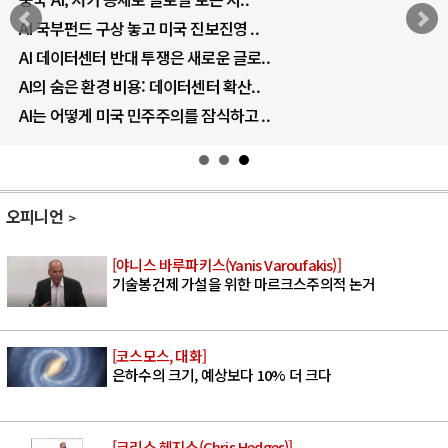
AI 국부펀드 구상 놓고 미국 진보진영 ..
AI 데이터센터 반대 투쟁은 새로운 글로..
AI의 숨은 환경 비용: 데이터센터 확산..
AI는 어떻게 미국 민주주의를 잠식하고 ..
오피니언
[야니스 바루파키스(Yanis Varoufakis)]
기술봉건제 가설을 위한 마르크스주의적 논거
[코스모스, 대화]
은하수의 크기, 예상보다 10% 더 크다
[크리스 헤지스(Chris Hedges)]