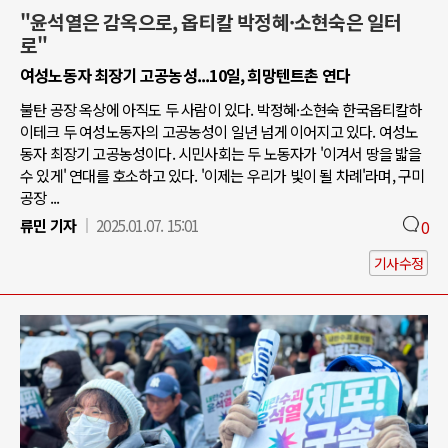
"윤석열은 감옥으로, 옵티칼 박정혜·소현숙은 일터
로"
여성노동자 최장기 고공농성...10일, 희망텐트촌 연다
불탄 공장 옥상에 아직도 두 사람이 있다. 박정혜·소현숙 한국옵티칼하
이테크 두 여성노동자의 고공농성이 일년 넘게 이어지고 있다. 여성노
동자 최장기 고공농성이다. 시민사회는 두 노동자가 '이겨서 땅을 밟을
수 있게' 연대를 호소하고 있다. '이제는 우리가 빛이 될 차례'라며, 구미
공장 ...
류민 기자
2025.01.07. 15:01
0
기사수정