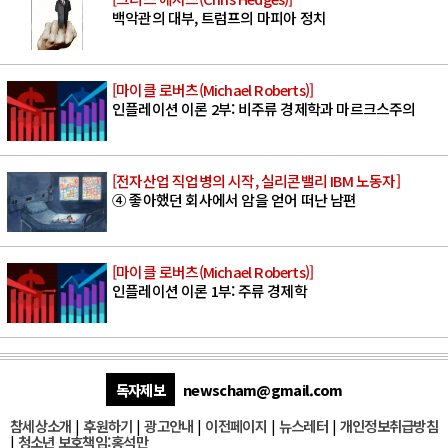
백악관의 대부, 트럼프의 마피아 정치
[마이클 로버츠(Michael Roberts)]
인플레이션 이론 2부: 비주류 경제학과 마르크스주의
[전자산업 직업병의 시작, 실리콘밸리 IBM 노동자]
④ 좋아했던 회사에서 암을 얻어 떠난 남편
[마이클 로버츠(Michael Roberts)]
인플레이션 이론 1부: 주류 경제학
독자제보
newscham@gmail.com
참세상소개
|
후원하기
|
광고안내
|
이전페이지
|
뉴스레터
|
개인정보취급방침
|
청소년 보호책임:홍석만