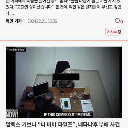
는 거리에서 목숨을 잃어간 동료 홈리스들을 마음에 품은 이들이 서 있
었다. "고단한 삶이셨습니다". 흰 천에 적힌 검은 글자들이 무겁고 깊었
다. ...
류민 기자
2024.12.21. 10:36
0
기사수정
알렉스 기브니 “더 비비 파일즈”, 네타냐후 부패 사건