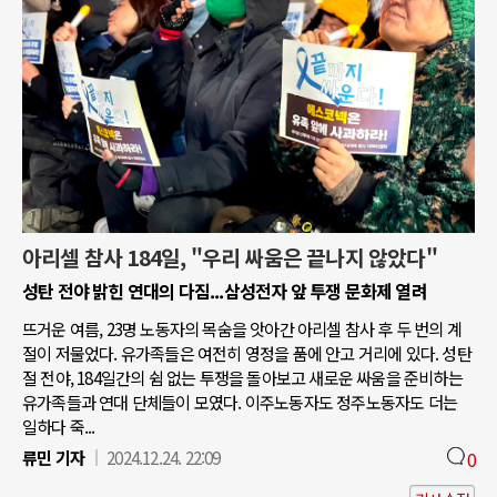
아리셀 참사 184일, "우리 싸움은 끝나지 않았다"
성탄 전야 밝힌 연대의 다짐...삼성전자 앞 투쟁 문화제 열려
뜨거운 여름, 23명 노동자의 목숨을 앗아간 아리셀 참사 후 두 번의 계
절이 저물었다. 유가족들은 여전히 영정을 품에 안고 거리에 있다. 성탄
절 전야, 184일간의 쉼 없는 투쟁을 돌아보고 새로운 싸움을 준비하는
유가족들과 연대 단체들이 모였다. 이주노동자도 정주노동자도 더는
일하다 죽...
류민 기자
2024.12.24. 22:09
0