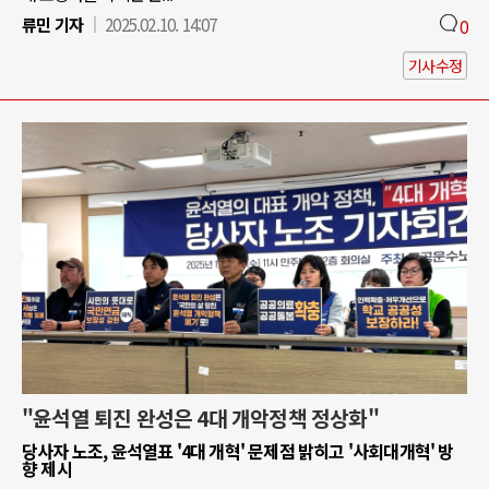
류민 기자
2025.02.10. 14:07
0
기사수정
"윤석열 퇴진 완성은 4대 개악정책 정상화"
당사자 노조, 윤석열표 '4대 개혁' 문제점 밝히고 '사회대개혁' 방
향 제시