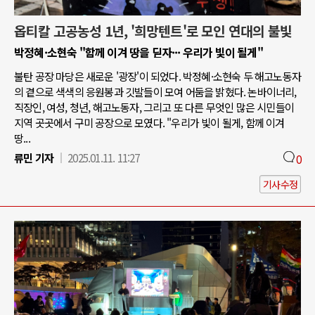
옵티칼 고공농성 1년, '희망텐트'로 모인 연대의 불빛
박정혜·소현숙 "함께 이겨 땅을 딛자··· 우리가 빛이 될게"
불탄 공장 마당은 새로운 '광장'이 되었다. 박정혜·소현숙 두 해고노동자
의 곁으로 색색의 응원봉과 깃발들이 모여 어둠을 밝혔다. 논바이너리,
직장인, 여성, 청년, 해고노동자, 그리고 또 다른 무엇인 많은 시민들이
지역 곳곳에서 구미 공장으로 모였다. "우리가 빛이 될게, 함께 이겨
땅...
류민 기자
2025.01.11. 11:27
0
기사수정