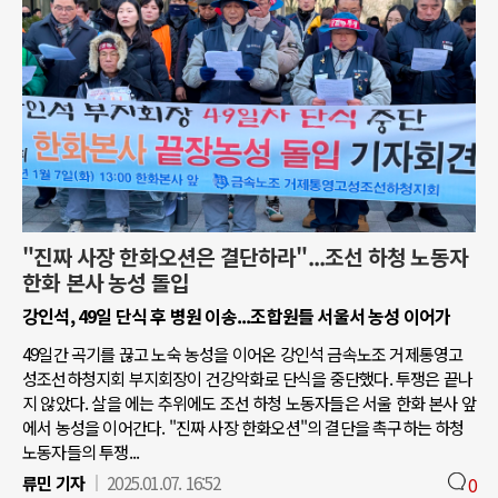
"진짜 사장 한화오션은 결단하라"...조선 하청 노동자
한화 본사 농성 돌입
강인석, 49일 단식 후 병원 이송...조합원들 서울서 농성 이어가
49일간 곡기를 끊고 노숙 농성을 이어온 강인석 금속노조 거제통영고
성조선하청지회 부지회장이 건강악화로 단식을 중단했다. 투쟁은 끝나
지 않았다. 살을 에는 추위에도 조선 하청 노동자들은 서울 한화 본사 앞
에서 농성을 이어간다. "진짜 사장 한화오션"의 결단을 촉구하는 하청
노동자들의 투쟁...
류민 기자
2025.01.07. 16:52
0