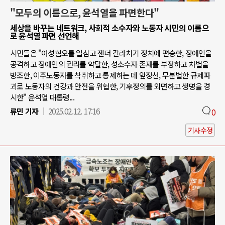
"모두의 이름으로, 윤석열을 파면한다"
세상을 바꾸는 네트워크, 사회적 소수자와 노동자 시민의 이름으
로 윤석열 파면 선언해
시민들은 "여성혐오를 일삼고 젠더 갈라치기 정치에 편승한, 장애인을
공격하고 장애인의 권리를 약탈한, 성소수자 존재를 부정하고 차별을
방조한, 이주노동자를 착취하고 통제하는 데 앞장선, 무분별한 규제파
괴로 노동자의 건강과 안전을 위협한, 기후정의를 외면하고 생명을 경
시한" 윤석열 대통령...
류민 기자
2025.02.12. 17:16
0
기사수정