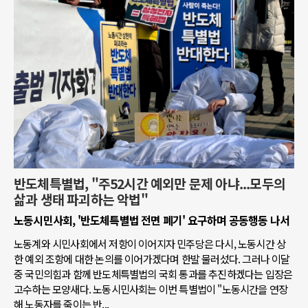
반도체특별법, "주52시간 예외만 문제 아냐...모두의
삶과 생태 파괴하는 악법"
노동시민사회, '반도체특별법 전면 폐기' 요구하며 공동행동 나서
노동계와 시민사회에서 저항이 이어지자 민주당은 다시, 노동시간 상
한 예외 조항에 대한 논의를 이어가겠다며 한발 물러섰다. 그러나 이달
중 국민의힘과 함께 반도체특별법의 국회 통과를 추진하겠다는 입장은
고수하는 모양새다. 노동시민사회는 이번 특별법이 "노동시간을 연장
해 노동자를 죽이는 반...