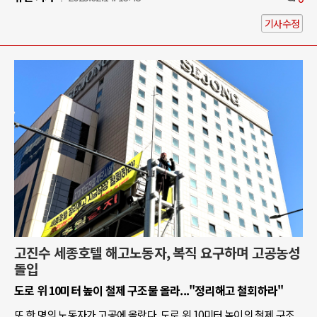
기사수정
고진수 세종호텔 해고노동자, 복직 요구하며 고공농성
돌입
도로 위 10미터 높이 철제 구조물 올라..."정리해고 철회하라"
또 한 명의 노동자가 고공에 올랐다. 도로 위 10미터 높이의 철제 구조