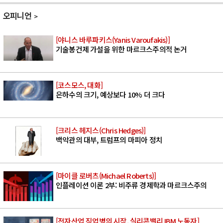
오피니언
[야니스 바루파키스(Yanis Varoufakis)]
기술봉건제 가설을 위한 마르크스주의적 논거
[코스모스, 대화]
은하수의 크기, 예상보다 10% 더 크다
[크리스 헤지스(Chris Hedges)]
백악관의 대부, 트럼프의 마피아 정치
[마이클 로버츠(Michael Roberts)]
인플레이션 이론 2부: 비주류 경제학과 마르크스주의
[전자산업 직업병의 시작, 실리콘밸리 IBM 노동자]