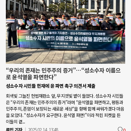
“우리의 존재는 민주주의 증거”…“성소수자 이름으
로 윤석열을 파면한다”
성소수자 시민들 헌재에 윤 파면 촉구 의견서 제출
회색빛 그늘진 헌법재판소 앞, 무지갯빛 볕이 들었다. 성소수자 시민들
은 “우리의 존재는 민주주의의 증거”라며 “윤석열을 파면하고, 평등과
민주주의, 존엄이 보장되는 새로운 세상“을 향해 함께 싸워가겠다 마음
을 모았다. “성소수자가 요구한다. 윤석열 파면!”이라 적힌 피켓을 든
이들의 곁...
류민 기자
2025.02.14. 13:48
0