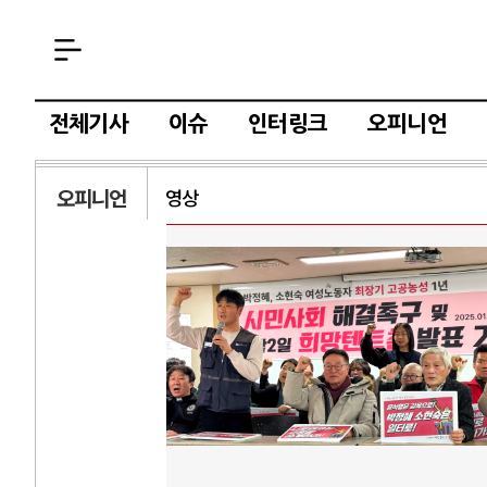
전체기사
이슈
인터링크
오피니언
오피니언
영상
AI와 인간
러시
중국 AI, 저가 공세로 글로벌 토큰 시..
전쟁의 추상화: 
AI 국부펀드 구상 놓고 미국 진보진영 ..
EU·우크라이나 
AI 데이터센터 반대 투쟁은 새로운 글로..
나토, 우크라 군사
AI의 숨은 환경 비용: 데이터센터 확산..
우크라이나, 덴마
AI는 어떻게 미국 민주주의를 잠식하고 ..
러·우크라, 대규