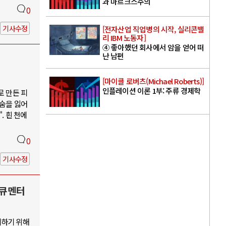
과 마르크스주의
0
기사수정
[전자산업 직업병의 시작, 실리콘밸
리 IBM 노동자]
④ 좋아했던 회사에서 암을 얻어 떠
난 남편
[마이클 로버츠(Michael Roberts)]
인플레이션 이론 1부: 주류 경제학
로 만든 피
목숨을 잃어
. 흰 천에
0
기사수정
다큐멘터
지하기 위해