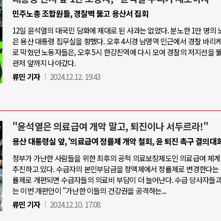
민주노총 조합원들, 경찰벽 뚫고 용산서 집회
12일 윤석열의 대국민 담화에 제대로 된 사과는 없었다. 분노한 1만 명의
은 용산 대통령 집무실을 향했다. 오후 4시경 남영역 인근에서 경찰 바리
로 막혔던 노동자들은, 오후 5시 한강진역에 다시 모여 경찰의 저지선을 
관저 앞까지 나아갔다.
류민 기자
2024.12.12. 19:43
"윤석열은 의료급여 개악 말고, 퇴진이나 서두르라!"
용산 대통령실 앞, '의료급여 정률제 개악 철회, 윤 퇴진 촉구 결의대회
정부가 가난한 사람들을 위한 최후의 공적 의료보장제도인 의료급여 체계
추진하고 있다. 수급자의 본인부담금을 정액제에서 정률제로 변경한다는 
률제로 개편되면 수급자들의 의료비 부담이 더 늘어난다. 수급 당사자들
는 이번 개편안이 "가난한 이들의 건강권을 공격하는...
류민 기자
2024.12.10. 17:08