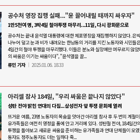
공수처 영장 집행 실패..."윤 끌어내릴 때까지 싸우자"
1만5천여 명, 3박4일 철야투쟁 마무리...11일, 다시 광화문으로
공수처는 끝내 윤석열 대통령에 대한 체포영장을 재집행하지 않았다. 은
나누어 덮고 눈과 비가 내려오는 한남동의 거리를 지킨 노동자와 시민들은,
4일간의 철야 투쟁을 마무리했다. 이들은 분노와 실망에만 머무르지 않았다
의 싸움은 이기는 싸움이다", "윤석열을 끌...
류민 기자
2025.01.06. 18:33
아리셀 참사 184일, "우리 싸움은 끝나지 않았다"
성탄 전야 밝힌 연대의 다짐...삼성전자 앞 투쟁 문화제 열려
뜨거운 여름, 23명 노동자의 목숨을 앗아간 아리셀 참사 후 두 번의 계절이
유가족들은 여전히 영정을 품에 안고 거리에 있다. 성탄절 전야, 184일간의
투쟁을 돌아보고 새로운 싸움을 준비하는 유가족들과 연대 단체들이 모였
동자도 정주노동자도 더는 일하다 죽...