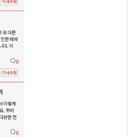
기사수정
서 또 다른
 인한 레바
니다. 이
0
기사수정
위
서 이렇게
요. 퀴어
 다양한 전
0