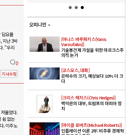
오피니언
박 담요를
[야니스 바루파키스(Yanis
 지난 3박
Varoufakis)]
. "우리
기술봉건제 가설을 위한 마르크스주
의적 논거
0
[코스모스, 대화]
기사수정
은하수의 크기, 예상보다 10% 더 크
다
[크리스 헤지스(Chris Hedges)]
백악관의 대부, 트럼프의 마피아 정
치
 저물었다.
 쉼 없는
[마이클 로버츠(Michael Roberts)]
다. 이주노
인플레이션 이론 2부: 비주류 경제학