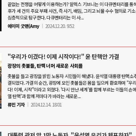
끝없는 전쟁을 어떻게 이용하는가? 알렉스 기브니는 이 다큐멘터리를 통
후가 세 건의 주요 부패 사건, 즉 사기, 배임, 그리고 뇌물 수수 혐의로 기
심층적으로 탐구한다. 다큐멘터리는 이 사...
에이미 굿맨(Amy
2024.12.20. 9:52
"우리가 이겼다! 이제 시작이다!" 윤 탄핵안 가결
광장의 촛불들, 탄핵 너머 새로운 사회를
촛불을 들고 광장을 밝힌 노동자 시민들이 해냈다. 윤석열 대통령 탄핵소
결되었다. 가결의 순간, 광장에 모인 촛불들은 몸을 일으켜 환호하며 "우
다! 이제, 시작"이라고 외쳤다. '다시 만난 세계'를 함께 부르는 이들의 손에
열 탄핵'과 함께 저마다가 바라는 새로운...
류민 기자
2024.12.14. 18:01
대통령 관저 앞 1만 노동자, "윤석열 우리가 체포하자"