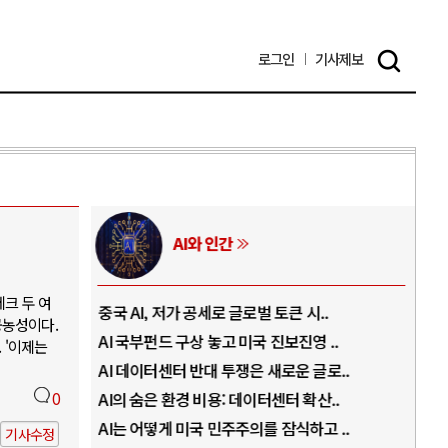
로그인
기사
제보
AI와 인간
크 두 여
..
중국 AI, 저가 공세로 글로벌 토큰 시..
전쟁
공농성이다.
럼프
AI 국부펀드 구상 놓고 미국 진보진영 ..
EU
 '이제는
경
AI 데이터센터 반대 투쟁은 새로운 글로..
나토
0
AI의 숨은 환경 비용: 데이터센터 확산..
우크
지..
AI는 어떻게 미국 민주주의를 잠식하고 ..
러·
기사수정