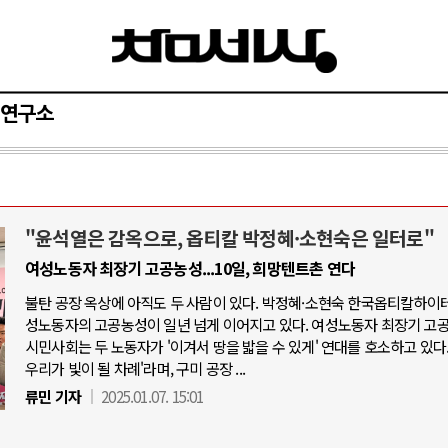
연구소
"윤석열은 감옥으로, 옵티칼 박정혜·소현숙은 일터로"
아-우크라이나 전쟁
중동 위기
여성노동자 최장기 고공농성...10일, 희망텐트촌 연다
불탄 공장 옥상에 아직도 두 사람이 있다. 박정혜·소현숙 한국옵티칼하이테
우크라이나, 대리전의 역..
호르무즈 갈등 격화, 트럼프 정치·경제 
성노동자의 고공농성이 일년 넘게 이어지고 있다. 여성노동자 최장기 고
드론 협력 직후, 러시아..
호르무즈 해협 통행료를 철회한 트
시민사회는 두 노동자가 '이겨서 땅을 밟을 수 있게' 연대를 호소하고 있다.
우리가 빛이 될 차례'라며, 구미 공장 ...
지원 2027년까지 공..
이란, 호르무즈 해협 봉쇄 선택한 배
류민 기자
2025.01.07. 15:01
크, 에스토니아, 네덜란..
트럼프, 이란 압박수단 한계 직면
모 공습 주고받아…민간 ..
하마스, 가자 통치권 이양으로 휴전 의