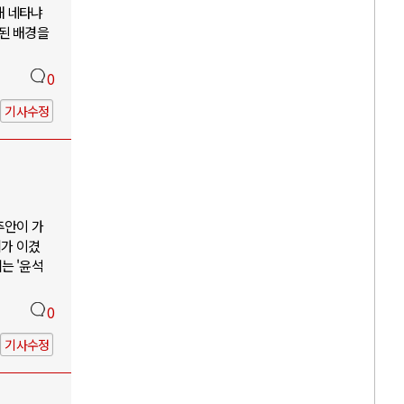
해 네타냐
소된 배경을
0
기사수정
추안이 가
리가 이겼
는 '윤석
0
기사수정