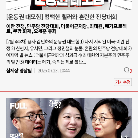
[운동권 대모험] 컴백한 힐러와 혼란한 전당대회
이란 전쟁, 민주당 전당대회, 더불어근저당, 최태원, 메가프로젝
트, 쿠팡 화재, 오세훈 유죄
[7월 4주차] 용사 김민하의 운동권 대모험 1) 다시 시작된 미국-이란 전
쟁 2) 신천지, 유시민, 그리고 정민철의 눈물. 혼란의 민주당 전당대회 3)
이재명 발 뉴스 : 더불어근저당과 성과급 4) 최태원의 자본주의 민주주
의 발언 5) 데이터는 메가, 숙의는 제로 6) 반...
참세상 영상팀
2026.07.23. 10:44
2
기사수정