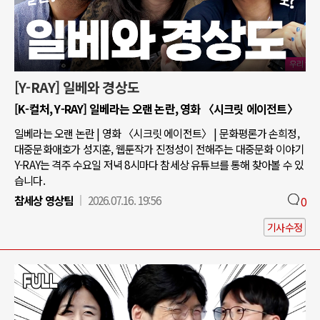
[Y-RAY] 일베와 경상도
[K-컬처, Y-RAY] 일베라는 오랜 논란, 영화 〈시크릿 에이전트〉
일베라는 오랜 논란 | 영화 〈시크릿 에이전트〉 | 문화평론가 손희정,
대중문화애호가 성지훈, 웹툰작가 진정성이 전해주는 대중문화 이야기
Y-RAY는 격주 수요일 저녁 8시마다 참세상 유튜브를 통해 찾아볼 수 있
습니다.
참세상 영상팀
2026.07.16. 19:56
0
기사수정