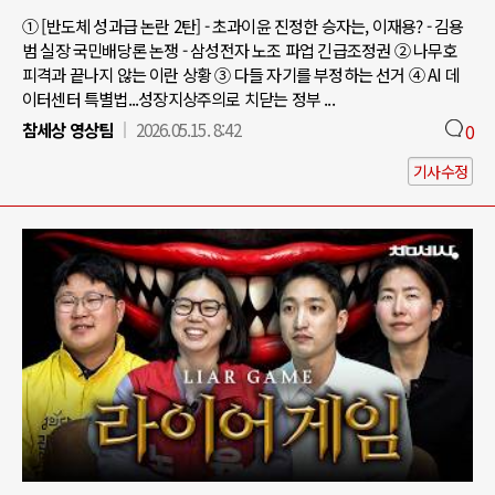
① [반도체 성과급 논란 2탄] - 초과이윤 진정한 승자는, 이재용? - 김용
범 실장 국민배당론 논쟁 - 삼성전자 노조 파업 긴급조정권 ② 나무호
피격과 끝나지 않는 이란 상황 ③ 다들 자기를 부정하는 선거 ④ AI 데
이터센터 특별법...성장지상주의로 치닫는 정부 ...
참세상 영상팀
2026.05.15. 8:42
0
기사수정