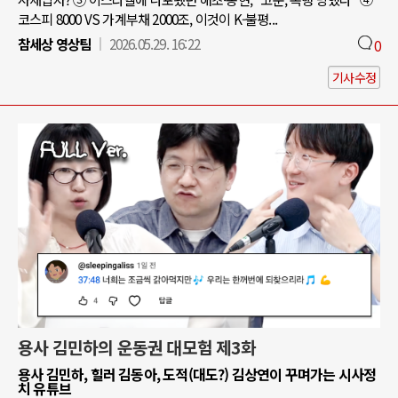
코스피 8000 VS 가계부채 2000조, 이것이 K-불평...
참세상 영상팀
2026.05.29. 16:22
0
기사수정
용사 김민하의 운동권 대모험 제3화
용사 김민하, 힐러 김동아, 도적(대도?) 김상연이 꾸며가는 시사정
치 유튜브