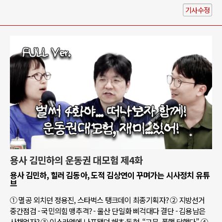
기사수정
용사 김민하의 운동권 대모험 제4화
용사 김민하, 힐러 김동아, 도적 김상연이 꾸며가는 시사정치 유튜
브
① 멸공 외치던 정용진, 스타벅스 탱크데이 최종기획자? ② 지방선거
중간점검 - 국민의힘 맹추격? - 울산 단일화 삐걱대다 결단 - 김용남은
사채업자? ③ 이스라엘에 나포됐던 해초·동현, “고문, 폭행 당했다” ④