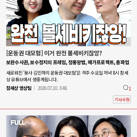
[운동권 대모험] 이거 완전 볼셰비키잖앙?
보완수사권, 보수정치의 프레임, 정통망법, 메가프로젝트, 총파업
새로워진 '용사 김민하의 운동권 대모험'은 격주 수요일 저녁 8시 참세
상 유튜브에서 생중계됩니다.
참세상 영상팀
2026.07.10. 3:48
1
기사수정