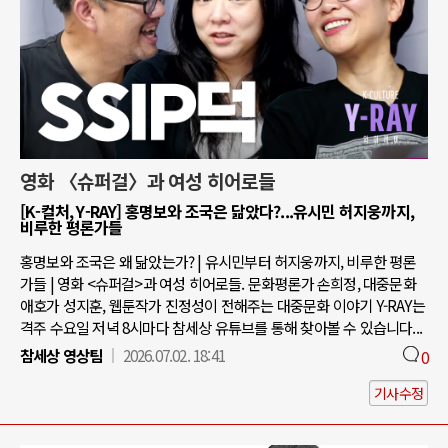
영화 〈슈퍼걸〉과 여성 히어로들
[K-컬처, Y-RAY] 홍명보와 조국은 닮았다?...유시민 허지웅까지,
비루한 평론가들
홍명보와 조국은 왜 닮았는가? | 유시민부터 허지웅까지, 비루한 평론
가들 | 영화 <슈퍼걸>과 여성 히어로들. 문화평론가 손희정, 대중문화
애호가 성지훈, 웹툰작가 진정성이 전해주는 대중문화 이야기 Y-RAY는
격주 수요일 저녁 8시마다 참세상 유튜브를 통해 찾아볼 수 있습니다...
참세상 영상팀
2026.07.02. 18:41
0
기사수정