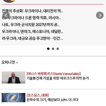
전쟁의 추상화: 우크라이나, 대리전의 역..
EU·우크라이나 드론 협력 직후, 러시아..
나토, 우크라 군사지원 2027년까지 공..
우크라이나, 덴마크, 에스토니아, 네덜란..
러·우크라, 대규모 공습 주고받아…민간 ..
오피니언
[야니스 바루파키스(Yanis Varoufakis)]
기술봉건제 가설을 위한 마르크스주의적 논거
[코스모스, 대화]
은하수의 크기, 예상보다 10% 더 크다