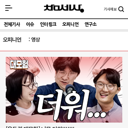
기사
제보
전체기사
이슈
인터링크
오피니언
연구소
오피니언
영상