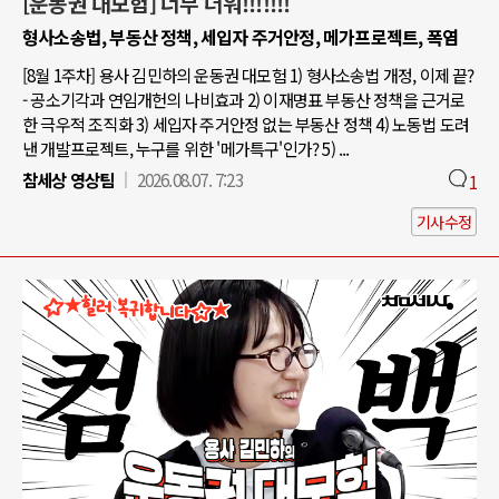
[운동권 대모험] 너무 더워!!!!!!!
형사소송법, 부동산 정책, 세입자 주거안정, 메가프로젝트, 폭염
[8월 1주차] 용사 김민하의 운동권 대모험 1) 형사소송법 개정, 이제 끝?
- 공소기각과 연임개헌의 나비효과 2) 이재명표 부동산 정책을 근거로
한 극우적 조직화 3) 세입자 주거안정 없는 부동산 정책 4) 노동법 도려
낸 개발프로젝트, 누구를 위한 '메가특구'인가? 5) ...
참세상 영상팀
2026.08.07. 7:23
1
기사수정