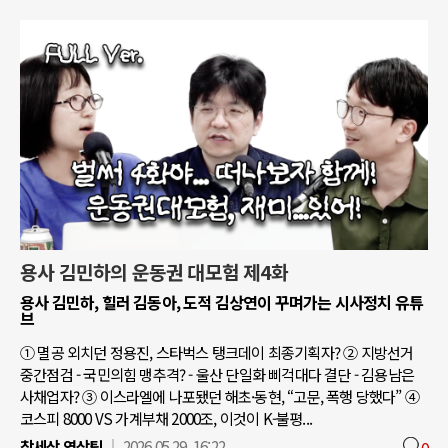
용사 김민하의 운동권 대모험 제4화
용사 김민하, 힐러 김동아, 도적 김상연이 꾸며가는 시사정치 유튜
브
① 멸공 외치던 정용진, 스타벅스 탱크데이 최종기획자? ② 지방선거
중간점검 - 국민의힘 맹추격? - 울산 단일화 삐걱대다 결단 - 김용남은
사채업자? ③ 이스라엘에 나포됐던 해초·동현, “고문, 폭행 당했다” ④
코스피 8000 VS 가계부채 2000조, 이것이 K-불평...
참세상 영상팀
2026.05.29. 16:22
0