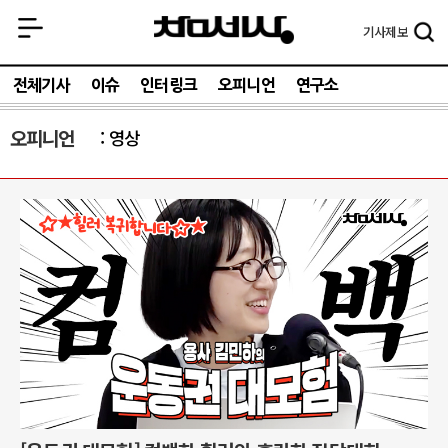
기사
제보
전체기사
이슈
인터링크
오피니언
연구소
오피니언
영상