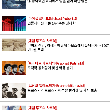
④ 좋아했던 회사에서 암을 얻어 떠난 남편
[마이클 로버츠(Michael Roberts)]
인플레이션 이론 1부: 주류 경제학
[애덤 투즈의 차트북]
『마의 산』, 역사는 어떻게 다보스에서 끝났는가… 1907
년 9월 무렵
[프라바트 파트나익(Prabhat Patnaik)]
도덕적 공허함에 맞선 학생 봉기
[브랑코 밀라노비치(Branko Milanovic)]
트로츠키와 트로츠키 해석을 둘러싼 몇 가지 보충
[애덤 투즈의 차트북]