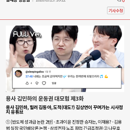
기사수정
용사 김민하의 운동권 대모험 제3화
용사 김민하, 힐러 김동아, 도적(대도?) 김상연이 꾸며가는 시사정
치 유튜브
① [반도체 성과급 논란 2탄] - 초과이윤 진정한 승자는, 이재용? - 김용
범 실장 국민배당론 논쟁 - 삼성전자 노조 파업 긴급조정권 ② 나무호