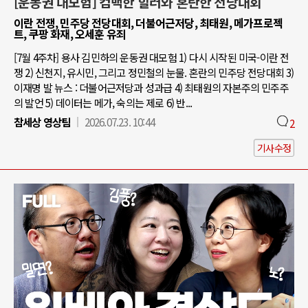
[운동권 대모험] 컴백한 힐러와 혼란한 전당대회
이란 전쟁, 민주당 전당대회, 더불어근저당, 최태원, 메가프로젝
트, 쿠팡 화재, 오세훈 유죄
[7월 4주차] 용사 김민하의 운동권 대모험 1) 다시 시작된 미국-이란 전
쟁 2) 신천지, 유시민, 그리고 정민철의 눈물. 혼란의 민주당 전당대회 3)
이재명 발 뉴스 : 더불어근저당과 성과급 4) 최태원의 자본주의 민주주
의 발언 5) 데이터는 메가, 숙의는 제로 6) 반...
참세상 영상팀
2026.07.23. 10:44
2
기사수정