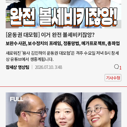
[운동권 대모험] 이거 완전 볼셰비키잖앙?
보완수사권, 보수정치의 프레임, 정통망법, 메가프로젝트, 총파업
새로워진 '용사 김민하의 운동권 대모험'은 격주 수요일 저녁 8시 참세
상 유튜브에서 생중계됩니다.
참세상 영상팀
2026.07.10. 3:48
1
기사수정