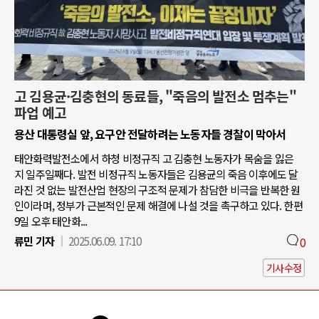
고 김용균·김충현의 동료들, "죽음의 발전소 멈추는"
파업 예고
용산 대통령실 앞, 요구안 전달하려는 노동자들 경찰이 막아서
태안화력발전소에서 하청 비정규직 고 김충현 노동자가 목숨을 잃은
지 일주일째다. 발전 비정규직 노동자들은 김용균의 죽음 이후에도 달
라진 것 없는 발전산업 현장의 구조적 문제가 참담한 비극을 반복한 원
인이라며, 정부가 근본적인 문제 해결에 나설 것을 촉구하고 있다. 한편
9일 오후 태안화...
류민 기자
2025.06.09. 17:10
0
기사수정