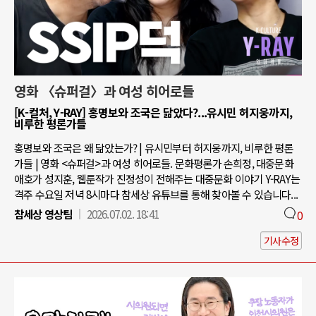
영화 〈슈퍼걸〉과 여성 히어로들
[K-컬처, Y-RAY] 홍명보와 조국은 닮았다?...유시민 허지웅까지,
비루한 평론가들
홍명보와 조국은 왜 닮았는가? | 유시민부터 허지웅까지, 비루한 평론
가들 | 영화 <슈퍼걸>과 여성 히어로들. 문화평론가 손희정, 대중문화
애호가 성지훈, 웹툰작가 진정성이 전해주는 대중문화 이야기 Y-RAY는
격주 수요일 저녁 8시마다 참세상 유튜브를 통해 찾아볼 수 있습니다...
참세상 영상팀
2026.07.02. 18:41
0
기사수정