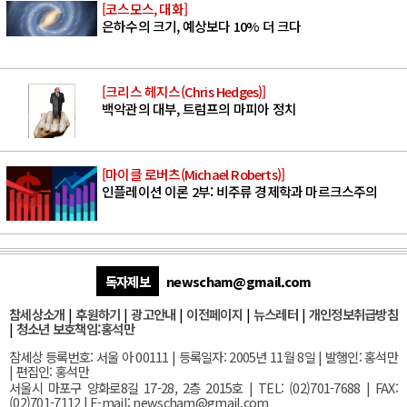
[코스모스, 대화]
은하수의 크기, 예상보다 10% 더 크다
[크리스 헤지스(Chris Hedges)]
백악관의 대부, 트럼프의 마피아 정치
[마이클 로버츠(Michael Roberts)]
인플레이션 이론 2부: 비주류 경제학과 마르크스주의
독자제보
newscham@gmail.com
참세상소개
|
후원하기
|
광고안내
|
이전페이지
|
뉴스레터
|
개인정보취급방침
|
청소년 보호책임:홍석만
참세상 등록번호: 서울 아 00111 | 등록일자: 2005년 11월 8일 | 발행인: 홍석만
| 편집인: 홍석만
서울
시 마포구 양화로8길 17-28, 2층 2015호
| TEL: (02)701-7688 | FAX:
(02)701-7112 |
E-mail:
newscham@gmail.com