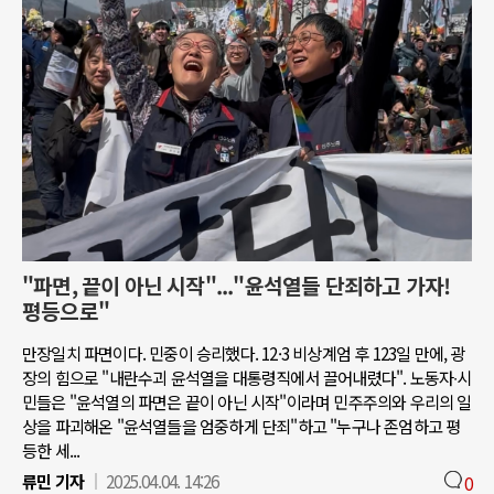
"파면, 끝이 아닌 시작"..."윤석열들 단죄하고 가자!
평등으로"
만장일치 파면이다. 민중이 승리했다. 12·3 비상계엄 후 123일 만에, 광
장의 힘으로 "내란수괴 윤석열을 대통령직에서 끌어내렸다". 노동자∙시
민들은 "윤석열의 파면은 끝이 아닌 시작"이라며 민주주의와 우리의 일
상을 파괴해온 "윤석열들을 엄중하게 단죄"하고 "누구나 존엄하고 평
등한 세...
류민 기자
2025.04.04. 14:26
0