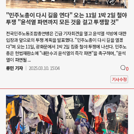
"민주노총이 다시 길을 연다" 오는 11일 1박 2일 철야
투쟁 "윤석열 파면까지 모든 것을 걸고 투쟁할 것"
전국민주노동조합총연맹은 긴급 기자회견을 열고 윤석열 석방에 대한
입장과 앞으로의 투쟁 계획을 발표했다. "민주노총이 다시 길을 열겠
다"며 오는 11일, 광화문에서 1박 2일 집중 철야 투쟁에 나선다. 민주노
총은 헌법재판소에 "내란수괴 윤석열의 즉각 파면"을 촉구하며, "윤석
열이 파면될 ...
류민 기자
2025.03.10. 15:04
0
기사수정