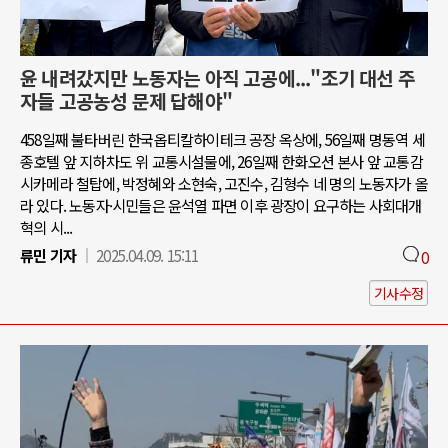
윤 내려갔지만 노동자는 아직 고공에..."조기 대선 주
자들 고공농성 문제 답해야"
458일째 불타버린 한국옵티칼하이테크 공장 옥상에, 56일째 명동역 세
종호텔 앞 지하차도 위 교통시설물에, 26일째 한화오션 본사 앞 교통감
시카메라 철탑에, 박정혜와 소현숙, 고진수, 김형수 네 명의 노동자가 올
라 있다. 노동자·시민들은 윤석열 파면 이후 광장이 요구하는 사회대개
혁의 시...
류민 기자
2025.04.09. 15:11
0
기사수정