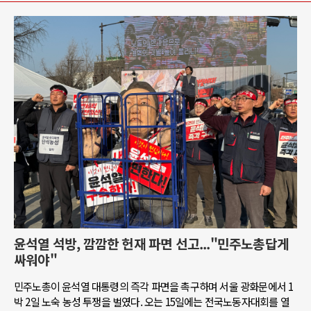
윤석열 석방, 깜깜한 헌재 파면 선고..."민주노총답게
싸워야"
민주노총이 윤석열 대통령의 즉각 파면을 촉구하며 서울 광화문에서 1
박 2일 노숙 농성 투쟁을 벌였다. 오는 15일에는 전국노동자대회를 열