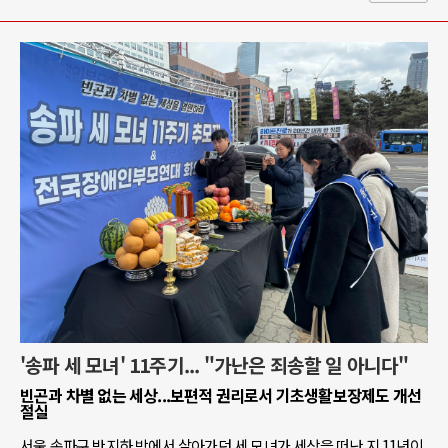
'송파 세 모녀' 11주기... "가난은 죄송할 일 아니다"
빈곤과 차별 없는 세상...보편적 권리로서 기초생활보장제도 개선
절실
서울 송파구 반지하 방에서 살아가던 세 모녀가 세상을 떠난 지 11년이