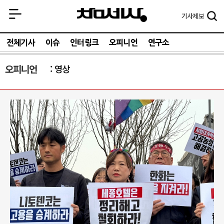
기사
제보
전체기사
이슈
인터링크
오피니언
연구소
오피니언
영상