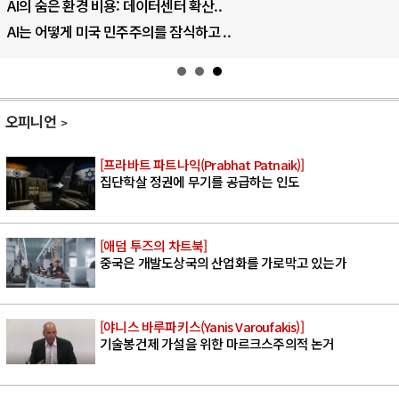
우크라이나, 덴마크, 에스토니아, 네덜란..
러·우크라, 대규모 공습 주고받아…민간 ..
오피니언
[프라바트 파트나익(Prabhat Patnaik)]
집단학살 정권에 무기를 공급하는 인도
[애덤 투즈의 차트북]
중국은 개발도상국의 산업화를 가로막고 있는가
[야니스 바루파키스(Yanis Varoufakis)]
기술봉건제 가설을 위한 마르크스주의적 논거