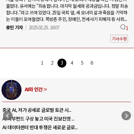
흘렀다. 유서에는 "죄송합니다. 마지막 월세와 공과금입니다. 정말 죄송
합니다.”라고 쓰여 있었다. 25일 국회 앞, 세 모녀의 삶과 죽음을 기억하
는 이들이 모여들었다. 쪽방촌 주민, 장애인, 전세사기 피해자 등 사회...
류민 기자
2025.02.25. 16:07
1
기사수정
1
2
3
4
5
6
러시아-우크라이나 전쟁
전쟁의 추상화: 우크라이나, 대리전의 역..
EU·우크라이나 드론 협력 직후, 러시아..
나토, 우크라 군사지원 2027년까지 공..