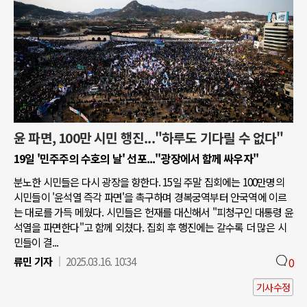
윤 파면, 100만 시민 행진..."하루도 기다릴 수 없다"
19일 '민주주의 수호의 날' 선포..."광장에서 함께 싸우자"
분노한 시민들은 다시 광장을 향한다. 15일 주말 집회에는 100만명의
시민들이 '윤석열 즉각 파면'을 촉구하며 경복궁역부터 안국역에 이르
는 대로를 가득 메웠다. 시민들은 헌재를 대신해서 "피청구인 대통령 윤
석열을 파면한다"고 함께 외쳤다. 집회 후 행진에는 갈수록 더 많은 시
민들이 결...
류민 기자
2025.03.16. 10:34
0
기사수정