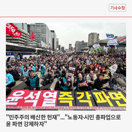
기사수정
"민주주의 배신한 헌재"..."노동자∙시민 총파업으로
윤 파면 강제하자"