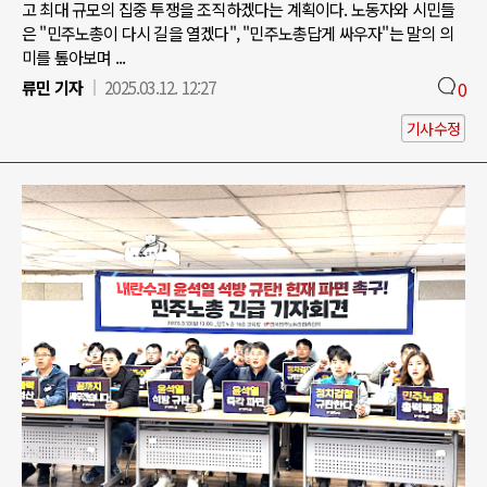
고 최대 규모의 집중 투쟁을 조직하겠다는 계획이다. 노동자와 시민들
은 "민주노총이 다시 길을 열겠다", "민주노총답게 싸우자"는 말의 의
미를 톺아보며 ...
류민 기자
2025.03.12. 12:27
0
기사수정