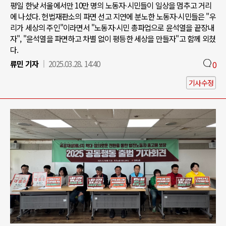
평일 한낮 서울에서만 10만 명의 노동자∙시민들이 일상을 멈추고 거리
에 나섰다. 헌법재판소의 파면 선고 지연에 분노한 노동자∙시민들은 "우
리가 세상의 주인"이라면서 "노동자∙시민 총파업으로 윤석열을 끝장내
자", "윤석열을 파면하고 차별 없이 평등한 세상을 만들자"고 함께 외쳤
다.
류민 기자
2025.03.28. 14:40
0
기사수정