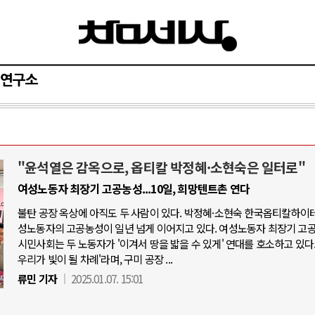
연구소
"윤석열은 감옥으로, 옵티칼 박정혜·소현숙은 일터로"
와 인간
러시아-우크라이나 전쟁
여성노동자 최장기 고공농성...10일, 희망텐트촌 연다
불탄 공장 옥상에 아직도 두 사람이 있다. 박정혜·소현숙 한국옵티칼하이테
공세로 글로벌 토큰 시..
전쟁의 추상화: 우크라이나, 대리전의 
성노동자의 고공농성이 일년 넘게 이어지고 있다. 여성노동자 최장기 고
 놓고 미국 진보진영 ..
EU·우크라이나 드론 협력 직후, 러시
시민사회는 두 노동자가 '이겨서 땅을 밟을 수 있게' 연대를 호소하고 있다.
우리가 빛이 될 차례'라며, 구미 공장 ...
반대 투쟁은 새로운 글로..
나토, 우크라 군사지원 2027년까지 공
류민 기자
2025.01.07. 15:01
비용: 데이터센터 확산..
우크라이나, 덴마크, 에스토니아, 네
국 민주주의를 잠식하고 ..
러·우크라, 대규모 공습 주고받아…민간