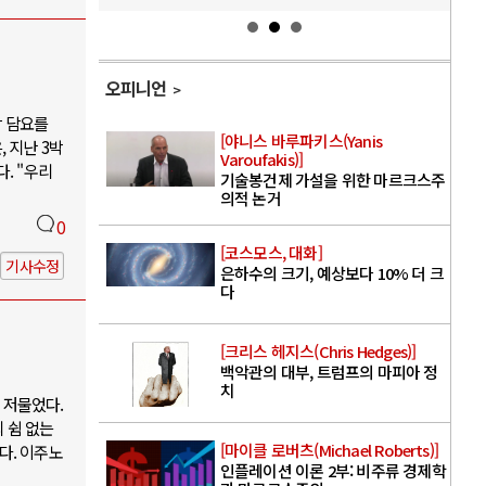
오피니언
박 담요를
[야니스 바루파키스(Yanis
 지난 3박
Varoufakis)]
. "우리
기술봉건제 가설을 위한 마르크스주
의적 논거
0
[코스모스, 대화]
기사수정
은하수의 크기, 예상보다 10% 더 크
다
[크리스 헤지스(Chris Hedges)]
백악관의 대부, 트럼프의 마피아 정
치
 저물었다.
 쉼 없는
[마이클 로버츠(Michael Roberts)]
다. 이주노
인플레이션 이론 2부: 비주류 경제학