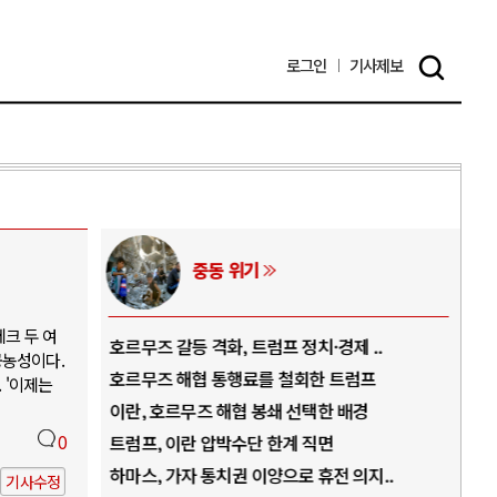
로그인
기사
제보
중동 위기
크 두 여
역..
호르무즈 갈등 격화, 트럼프 정치·경제 ..
중국
공농성이다.
아..
호르무즈 해협 통행료를 철회한 트럼프
AI
 '이제는
..
이란, 호르무즈 해협 봉쇄 선택한 배경
AI
덜란..
0
트럼프, 이란 압박수단 한계 직면
AI
 ..
하마스, 가자 통치권 이양으로 휴전 의지..
AI
기사수정