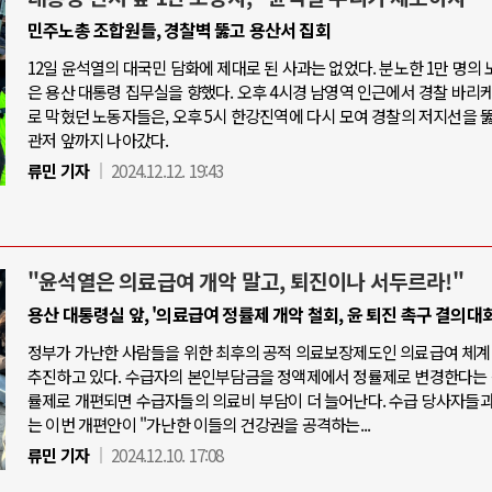
민주노총 조합원들, 경찰벽 뚫고 용산서 집회
12일 윤석열의 대국민 담화에 제대로 된 사과는 없었다. 분노한 1만 명의
은 용산 대통령 집무실을 향했다. 오후 4시경 남영역 인근에서 경찰 바리
로 막혔던 노동자들은, 오후 5시 한강진역에 다시 모여 경찰의 저지선을 
관저 앞까지 나아갔다.
류민 기자
2024.12.12. 19:43
"윤석열은 의료급여 개악 말고, 퇴진이나 서두르라!"
용산 대통령실 앞, '의료급여 정률제 개악 철회, 윤 퇴진 촉구 결의대회
정부가 가난한 사람들을 위한 최후의 공적 의료보장제도인 의료급여 체계
추진하고 있다. 수급자의 본인부담금을 정액제에서 정률제로 변경한다는 
률제로 개편되면 수급자들의 의료비 부담이 더 늘어난다. 수급 당사자들
는 이번 개편안이 "가난한 이들의 건강권을 공격하는...
류민 기자
2024.12.10. 17:08