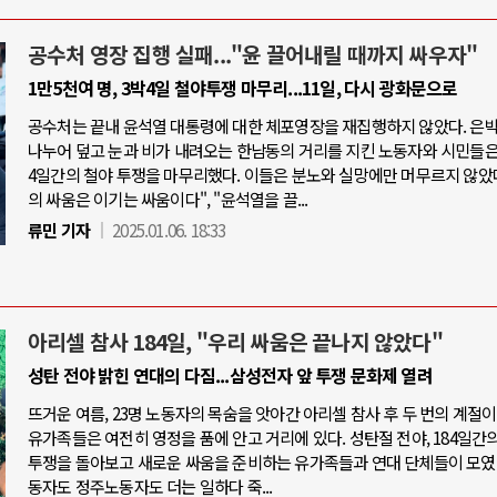
공수처 영장 집행 실패..."윤 끌어내릴 때까지 싸우자"
1만5천여 명, 3박4일 철야투쟁 마무리...11일, 다시 광화문으로
공수처는 끝내 윤석열 대통령에 대한 체포영장을 재집행하지 않았다. 은
나누어 덮고 눈과 비가 내려오는 한남동의 거리를 지킨 노동자와 시민들은,
4일간의 철야 투쟁을 마무리했다. 이들은 분노와 실망에만 머무르지 않았다
의 싸움은 이기는 싸움이다", "윤석열을 끌...
류민 기자
2025.01.06. 18:33
아리셀 참사 184일, "우리 싸움은 끝나지 않았다"
성탄 전야 밝힌 연대의 다짐...삼성전자 앞 투쟁 문화제 열려
뜨거운 여름, 23명 노동자의 목숨을 앗아간 아리셀 참사 후 두 번의 계절이
유가족들은 여전히 영정을 품에 안고 거리에 있다. 성탄절 전야, 184일간의
투쟁을 돌아보고 새로운 싸움을 준비하는 유가족들과 연대 단체들이 모였
동자도 정주노동자도 더는 일하다 죽...