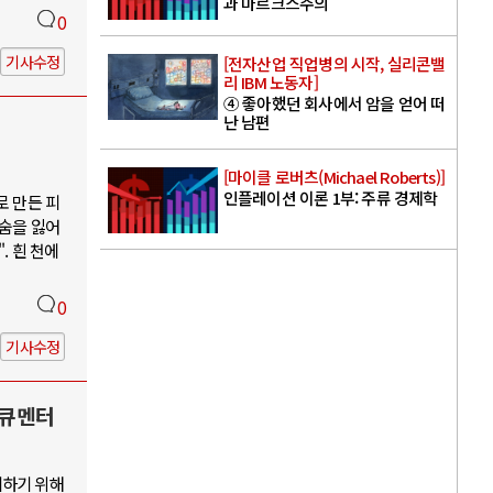
과 마르크스주의
0
기사수정
[전자산업 직업병의 시작, 실리콘밸
리 IBM 노동자]
④ 좋아했던 회사에서 암을 얻어 떠
난 남편
[마이클 로버츠(Michael Roberts)]
인플레이션 이론 1부: 주류 경제학
로 만든 피
목숨을 잃어
. 흰 천에
0
기사수정
다큐멘터
지하기 위해