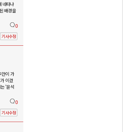
해 네타냐
소된 배경을
0
기사수정
추안이 가
리가 이겼
는 '윤석
0
기사수정