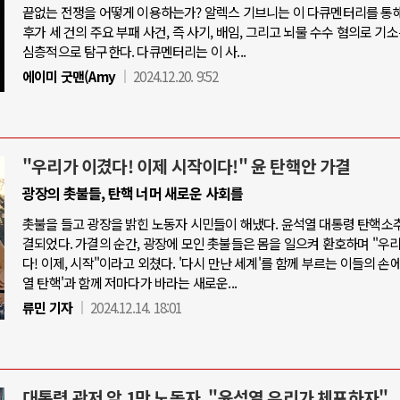
끝없는 전쟁을 어떻게 이용하는가? 알렉스 기브니는 이 다큐멘터리를 통
후가 세 건의 주요 부패 사건, 즉 사기, 배임, 그리고 뇌물 수수 혐의로 기
심층적으로 탐구한다. 다큐멘터리는 이 사...
에이미 굿맨(Amy
2024.12.20. 9:52
"우리가 이겼다! 이제 시작이다!" 윤 탄핵안 가결
광장의 촛불들, 탄핵 너머 새로운 사회를
촛불을 들고 광장을 밝힌 노동자 시민들이 해냈다. 윤석열 대통령 탄핵소
결되었다. 가결의 순간, 광장에 모인 촛불들은 몸을 일으켜 환호하며 "우
다! 이제, 시작"이라고 외쳤다. '다시 만난 세계'를 함께 부르는 이들의 손에
열 탄핵'과 함께 저마다가 바라는 새로운...
류민 기자
2024.12.14. 18:01
대통령 관저 앞 1만 노동자, "윤석열 우리가 체포하자"