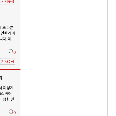
기사수정
서 또 다른
 인한 레바
니다. 이
0
기사수정
위
서 이렇게
요. 퀴어
 다양한 전
0