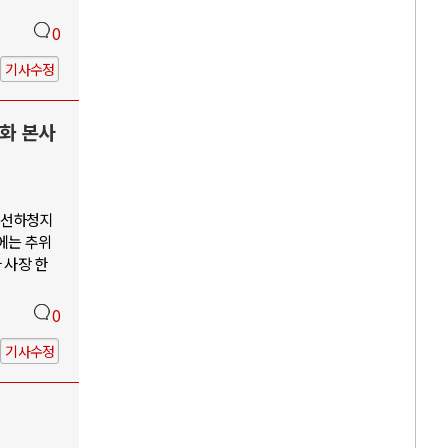
0
기사수정
한화 본사
조선하청지
에는 추위
 사장 한
0
기사수정