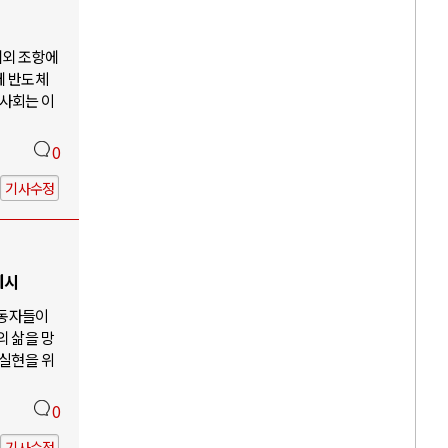
예외 조항에
께 반도체
사회는 이
0
기사수정
제시
노동자들이
의 삶을 망
 실현을 위
0
기사수정