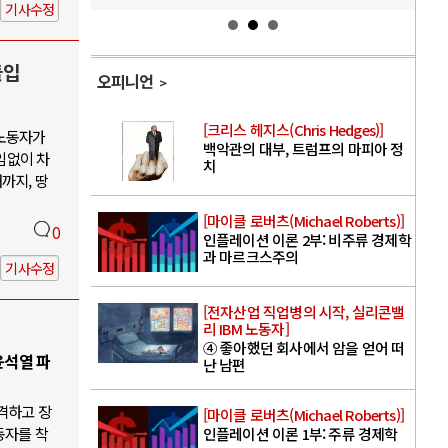
기사수정
돌입
오피니언
[크리스 헤지스(Chris Hedges)]
 노동자가
백악관의 대부, 트럼프의 마피아 정
임없이 차
치
까지, 땅
[마이클 로버츠(Michael Roberts)]
0
인플레이션 이론 2부: 비주류 경제학
과 마르크스주의
기사수정
[전자산업 직업병의 시작, 실리콘밸
리 IBM 노동자]
④ 좋아했던 회사에서 암을 얻어 떠
윤석열 파
난 남편
격하고 장
[마이클 로버츠(Michael Roberts)]
동자를 착
인플레이션 이론 1부: 주류 경제학