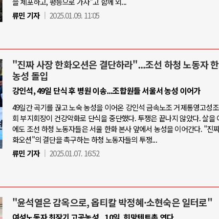
을 체포하고, 평등으로 가자"고 함께 외...
류민 기자
2025.01.09. 11:05
"진짜 사장 한화오션은 결단하라"...조선 하청 노동자 
농성 돌입
강인석, 49일 단식 후 병원 이송...조합원들 서울서 농성 이어가
49일간 곡기를 끊고 노숙 농성을 이어온 강인석 금속노조 거제통영고성
회 부지회장이 건강악화로 단식을 중단했다. 투쟁은 끝나지 않았다. 살을 
에도 조선 하청 노동자들은 서울 한화 본사 앞에서 농성을 이어간다. "진짜
화오션"의 결단을 촉구하는 하청 노동자들의 투쟁...
류민 기자
2025.01.07. 16:52
"윤석열은 감옥으로, 옵티칼 박정혜·소현숙은 일터로"
여성노동자 최장기 고공농성...10일, 희망텐트촌 연다