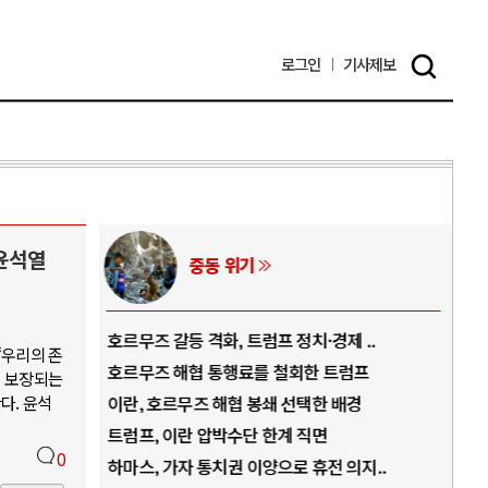
로그인
기사
제보
윤석열
AI와 인간
..
중국 AI, 저가 공세로 글로벌 토큰 시..
전쟁
“우리의 존
럼프
AI 국부펀드 구상 놓고 미국 진보진영 ..
EU
이 보장되는
다. 윤석
경
AI 데이터센터 반대 투쟁은 새로운 글로..
나토
AI의 숨은 환경 비용: 데이터센터 확산..
우크
0
지..
AI는 어떻게 미국 민주주의를 잠식하고 ..
러·