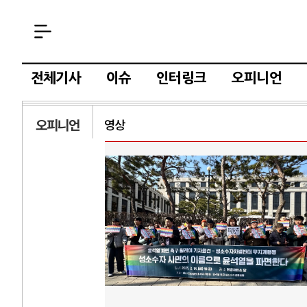
전체기사
이슈
인터링크
오피니언
오피니언
영상
AI와 인간
러시
중국 AI, 저가 공세로 글로벌 토큰 시..
전쟁의 추상화: 
AI 국부펀드 구상 놓고 미국 진보진영 ..
EU·우크라이나 
AI 데이터센터 반대 투쟁은 새로운 글로..
나토, 우크라 군사
AI의 숨은 환경 비용: 데이터센터 확산..
우크라이나, 덴마
AI는 어떻게 미국 민주주의를 잠식하고 ..
러·우크라, 대규