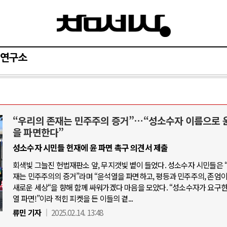
연구소
“우리의 존재는 민주주의 증거”…“성소수자 이름으로 
아-우크라이나 전쟁
중동 위기
을 파면한다”
성소수자 시민들 헌재에 윤 파면 촉구 의견서 제출
우크라이나, 대리전의 역..
호르무즈 갈등 격화, 트럼프 정치·경제 
회색빛 그늘진 헌법재판소 앞, 무지갯빛 볕이 들었다. 성소수자 시민들은 
드론 협력 직후, 러시아..
호르무즈 해협 통행료를 철회한 트
재는 민주주의의 증거”라며 “윤석열을 파면하고, 평등과 민주주의, 존엄
지원 2027년까지 공..
새로운 세상“을 향해 함께 싸워가겠다 마음을 모았다. “성소수자가 요구한
이란, 호르무즈 해협 봉쇄 선택한 배
열 파면!”이라 적힌 피켓을 든 이들의 곁...
크, 에스토니아, 네덜란..
트럼프, 이란 압박수단 한계 직면
류민 기자
2025.02.14. 13:48
모 공습 주고받아…민간 ..
하마스, 가자 통치권 이양으로 휴전 의