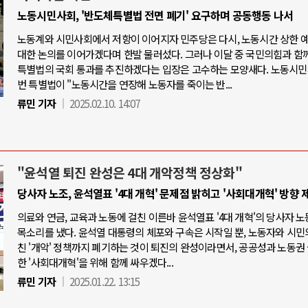
노동시민사회, '반도체특별법 전면 폐기' 요구하며 공동행동 나서
노동계와 시민사회에서 저항이 이어지자 민주당은 다시, 노동시간 상한 
대한 논의를 이어가겠다며 한발 물러섰다. 그러나 이달 중 국민의힘과 함
특별법의 국회 통과를 추진하겠다는 입장은 고수하는 모양새다. 노동시민
번 특별법이 "노동시간을 연장해 노동자를 죽이는 반...
류민 기자
2025.02.10. 14:07
"윤석열 퇴진 완성은 4대 개악정책 정상화"
당사자 노조, 윤석열표 '4대 개혁' 문제점 밝히고 '사회대개혁' 방향 
의료와 연금, 교육과 노동에 걸친 이른바 윤석열표 '4대 개혁'의 당사자 
목소리를 냈다. 윤석열 대통령의 체포와 구속은 시작일 뿐, 노동자와 시민
친 '개악' 정책까지 폐기하는 것이 퇴진의 완성이라면서, 공공성과 노동권
한 '사회대개혁'을 위해 함께 싸우겠다...
류민 기자
2025.01.22. 13:15