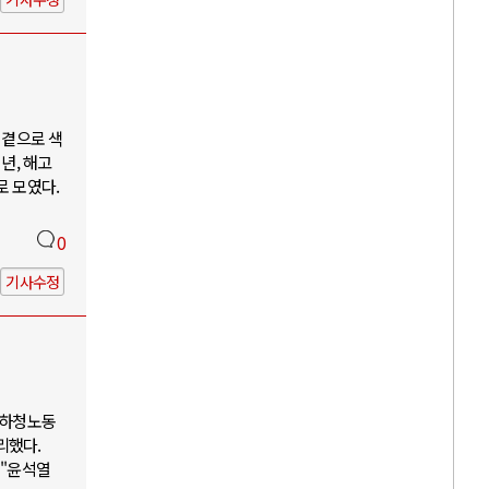
 곁으로 색
년, 해고
로 모였다.
0
기사수정
 하청노동
리했다.
 "윤석열