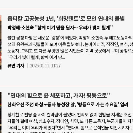
옵티칼 고공농성 1년, '희망텐트'로 모인 연대의 불빛
박정혜·소현숙 "함께 이겨 땅을 딛자··· 우리가 빛이 될게"
불탄 공장 마당은 새로운 '광장'이 되었다. 박정혜·소현숙 두 해고노동자의
색의 응원봉과 깃발들이 모여 어둠을 밝혔다. 논바이너리, 직장인, 여성, 청
노동자, 그리고 또 다른 무엇인 많은 시민들이 지역 곳곳에서 구미 공장으
"우리가 빛이 될게, 함께 이겨 땅...
류민 기자
2025.01.11. 11:27
"연대의 힘으로 윤 체포하고, 가자! 평등으로"
한화오션 조선 하청노동자 농성장 앞, '평등으로 가는 수요일' 열려
청계천로 빌딩 숲 사이 칼바람이 불었다. 천막도 없이 한밤을 지새운 조선
자들의 곁에 여성, 성소수자, 장애인, 시민, 또 다른 노동자, 누군가들이 자
"우리는 이미 우리가 되었다"면서 "연대의 힘으로 윤석열을 퇴진시키자",