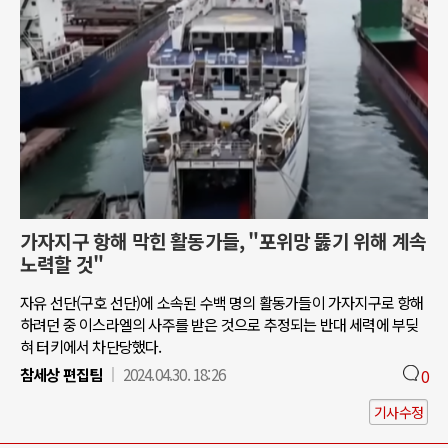
가자지구 항해 막힌 활동가들, "포위망 뚫기 위해 계속
노력할 것"
자유 선단(구호 선단)에 소속된 수백 명의 활동가들이 가자지구로 항해
하려던 중 이스라엘의 사주를 받은 것으로 추정되는 반대 세력에 부딪
혀 터키에서 차단당했다.
참세상 편집팀
2024.04.30. 18:26
0
기사수정