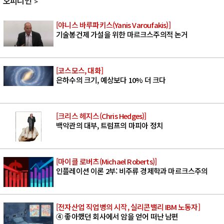
오피니언
[야니스 바루파키스(Yanis Varoufakis)]
기술봉건제 가설을 위한 마르크스주의적 논거
[코스모스, 대화]
은하수의 크기, 예상보다 10% 더 크다
[크리스 헤지스(Chris Hedges)]
백악관의 대부, 트럼프의 마피아 정치
[마이클 로버츠(Michael Roberts)]
인플레이션 이론 2부: 비주류 경제학과 마르크스주의
[전자산업 직업병의 시작, 실리콘밸리 IBM 노동자]
④ 좋아했던 회사에서 암을 얻어 떠난 남편