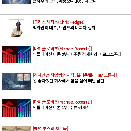
은하수의 크기, 예상보다 10% 더 크다
[크리스 헤지스(Chris Hedges)]
백악관의 대부, 트럼프의 마피아 정치
[마이클 로버츠(Michael Roberts)]
인플레이션 이론 2부: 비주류 경제학과 마르크스주의
[전자산업 직업병의 시작, 실리콘밸리 IBM 노동자]
④ 좋아했던 회사에서 암을 얻어 떠난 남편
[마이클 로버츠(Michael Roberts)]
인플레이션 이론 1부: 주류 경제학
[애덤 투즈의 차트북]