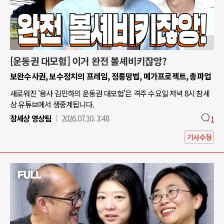
[운동권 대모험] 이거 완전 볼셰비키잖앙?
보완수사권, 보수정치의 프레임, 정통망법, 메가프로젝트, 총파업
새로워진 '용사 김민하의 운동권 대모험'은 격주 수요일 저녁 8시 참세
상 유튜브에서 생중계됩니다.
참세상 영상팀
2026.07.10. 3:48
1
기사수정