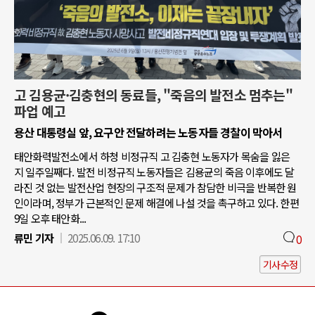
고 김용균·김충현의 동료들, "죽음의 발전소 멈추는"
파업 예고
용산 대통령실 앞, 요구안 전달하려는 노동자들 경찰이 막아서
태안화력발전소에서 하청 비정규직 고 김충현 노동자가 목숨을 잃은
지 일주일째다. 발전 비정규직 노동자들은 김용균의 죽음 이후에도 달
라진 것 없는 발전산업 현장의 구조적 문제가 참담한 비극을 반복한 원
인이라며, 정부가 근본적인 문제 해결에 나설 것을 촉구하고 있다. 한편
9일 오후 태안화...
류민 기자
2025.06.09. 17:10
0
기사수정