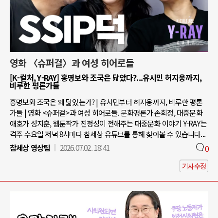
영화 〈슈퍼걸〉과 여성 히어로들
[K-컬처, Y-RAY] 홍명보와 조국은 닮았다?...유시민 허지웅까지,
비루한 평론가들
홍명보와 조국은 왜 닮았는가? | 유시민부터 허지웅까지, 비루한 평론
가들 | 영화 <슈퍼걸>과 여성 히어로들. 문화평론가 손희정, 대중문화
애호가 성지훈, 웹툰작가 진정성이 전해주는 대중문화 이야기 Y-RAY는
격주 수요일 저녁 8시마다 참세상 유튜브를 통해 찾아볼 수 있습니다...
참세상 영상팀
2026.07.02. 18:41
0
기사수정