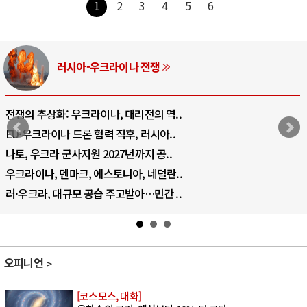
1
2
3
4
5
6
러시아-우크라이나 전쟁
전쟁의 추상화: 우크라이나, 대리전의 역..
EU·우크라이나 드론 협력 직후, 러시아..
나토, 우크라 군사지원 2027년까지 공..
우크라이나, 덴마크, 에스토니아, 네덜란..
러·우크라, 대규모 공습 주고받아…민간 ..
오피니언
[코스모스, 대화]