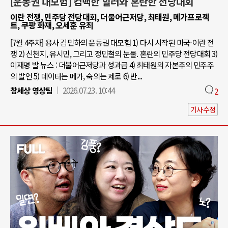
[운동권 대모험] 컴백한 힐러와 혼란한 전당대회
이란 전쟁, 민주당 전당대회, 더불어근저당, 최태원, 메가프로젝
트, 쿠팡 화재, 오세훈 유죄
[7월 4주차] 용사 김민하의 운동권 대모험 1) 다시 시작된 미국-이란 전
쟁 2) 신천지, 유시민, 그리고 정민철의 눈물. 혼란의 민주당 전당대회 3)
이재명 발 뉴스 : 더불어근저당과 성과급 4) 최태원의 자본주의 민주주
의 발언 5) 데이터는 메가, 숙의는 제로 6) 반...
참세상 영상팀
2026.07.23. 10:44
2
기사수정