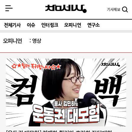
기사
제보
전체기사
이슈
인터링크
오피니언
연구소
오피니언
영상