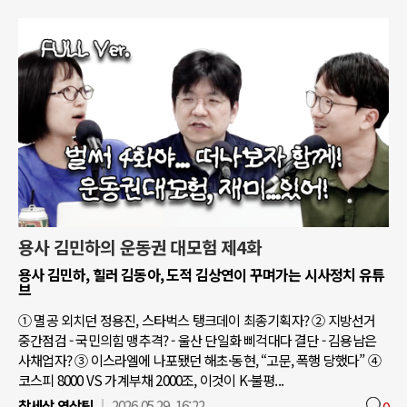
용사 김민하의 운동권 대모험 제4화
용사 김민하, 힐러 김동아, 도적 김상연이 꾸며가는 시사정치 유튜
브
① 멸공 외치던 정용진, 스타벅스 탱크데이 최종기획자? ② 지방선거
중간점검 - 국민의힘 맹추격? - 울산 단일화 삐걱대다 결단 - 김용남은
사채업자? ③ 이스라엘에 나포됐던 해초·동현, “고문, 폭행 당했다” ④
코스피 8000 VS 가계부채 2000조, 이것이 K-불평...
참세상 영상팀
2026.05.29. 16:22
0