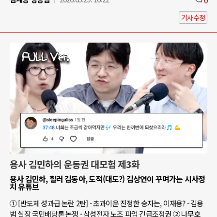
기사수정
용사 김민하의 운동권 대모험 제3화
용사 김민하, 힐러 김동아, 도적(대도?) 김상연이 꾸며가는 시사정
치 유튜브
① [반도체 성과급 논란 2탄] - 초과이윤 진정한 승자는, 이재용? - 김용
범 실장 국민배당론 논쟁 - 삼성전자 노조 파업 긴급조정권 ② 나무호