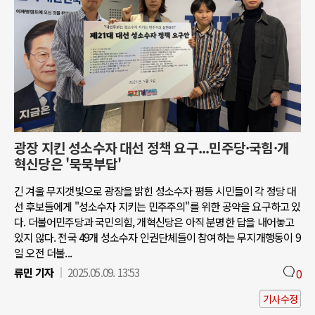
광장 지킨 성소수자 대선 정책 요구...민주당·국힘·개
혁신당은 '묵묵부답'
긴 겨울 무지갯빛으로 광장을 밝힌 성소수자 평등 시민들이 각 정당 대
선 후보들에게 "성소수자 지키는 민주주의"를 위한 공약을 요구하고 있
다. 더불어민주당과 국민의힘, 개혁신당은 아직 분명한 답을 내어놓고
있지 않다. 전국 49개 성소수자 인권단체들이 참여하는 무지개행동이 9
일 오전 더불...
류민 기자
2025.05.09. 13:53
0
기사수정