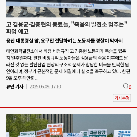
고 김용균·김충현의 동료들, "죽음의 발전소 멈추는"
파업 예고
용산 대통령실 앞, 요구안 전달하려는 노동자들 경찰이 막아서
태안화력발전소에서 하청 비정규직 고 김충현 노동자가 목숨을 잃은
지 일주일째다. 발전 비정규직 노동자들은 김용균의 죽음 이후에도 달
라진 것 없는 발전산업 현장의 구조적 문제가 참담한 비극을 반복한 원
인이라며, 정부가 근본적인 문제 해결에 나설 것을 촉구하고 있다. 한편
9일 오후 태안화...
류민 기자
2025.06.09. 17:10
0
기사수정