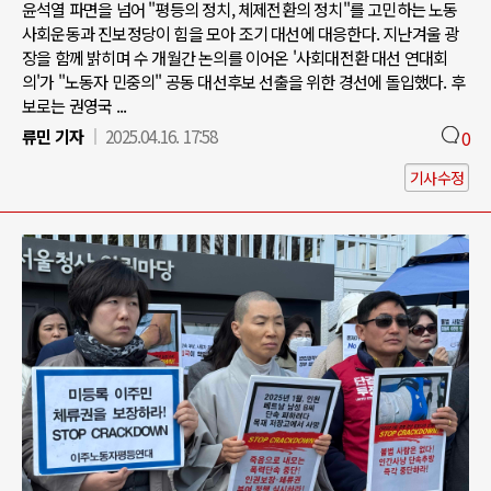
윤석열 파면을 넘어 "평등의 정치, 체제전환의 정치"를 고민하는 노동
사회운동과 진보정당이 힘을 모아 조기 대선에 대응한다. 지난겨울 광
장을 함께 밝히며 수 개월간 논의를 이어온 '사회대전환 대선 연대회
의'가 "노동자 민중의" 공동 대선후보 선출을 위한 경선에 돌입했다. 후
보로는 권영국 ...
류민 기자
2025.04.16. 17:58
0
기사수정