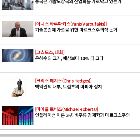
중국은 개발도상국의 산업화를 가로막고 있는가
[야니스 바루파키스(Yanis Varoufakis)]
기술봉건제 가설을 위한 마르크스주의적 논거
[코스모스, 대화]
은하수의 크기, 예상보다 10% 더 크다
[크리스 헤지스(Chris Hedges)]
백악관의 대부, 트럼프의 마피아 정치
[마이클 로버츠(Michael Roberts)]
인플레이션 이론 2부: 비주류 경제학과 마르크스주의