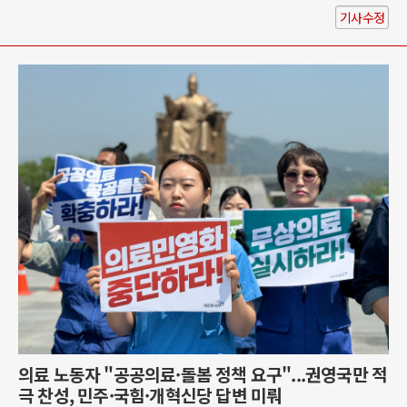
기사수정
의료 노동자 "공공의료·돌봄 정책 요구"...권영국만 적
극 찬성, 민주·국힘·개혁신당 답변 미뤄