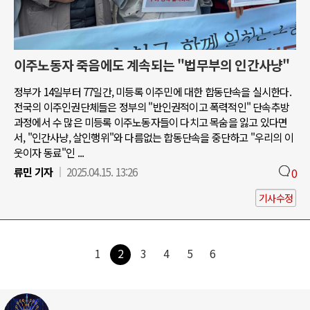
이주노동자 죽음에도 계속되는 "법무부의 인간사냥"
정부가 14일부터 77일간, 미등록 이주민에 대한 합동단속을 실시한다.
전국의 이주인권단체들은 정부의 "반인권적이고 폭력적인" 단속추방
과정에서 수 많은 미등록 이주노동자들이 다치고 목숨을 잃고 있다면
서, "인간사냥, 살인행위"와 다름없는 합동단속을 중단하고 "우리의 이
웃이자 동료"인 ...
류민 기자
2025.04.15. 13:26
0
기사수정
1
2
3
4
5
6