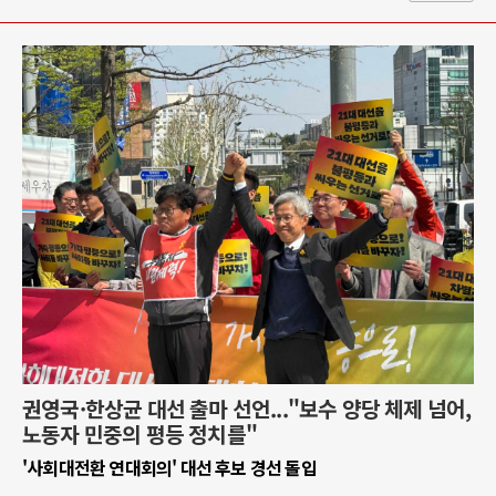
권영국·한상균 대선 출마 선언..."보수 양당 체제 넘어,
노동자 민중의 평등 정치를"
'사회대전환 연대회의' 대선 후보 경선 돌입