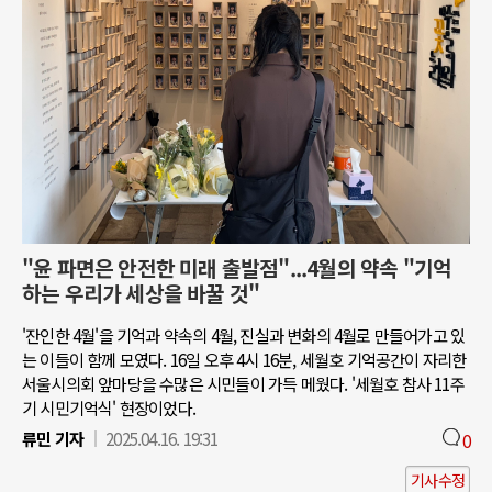
"윤 파면은 안전한 미래 출발점"...4월의 약속 "기억
하는 우리가 세상을 바꿀 것"
'잔인한 4월'을 기억과 약속의 4월, 진실과 변화의 4월로 만들어가고 있
는 이들이 함께 모였다. 16일 오후 4시 16분, 세월호 기억공간이 자리한
서울시의회 앞마당을 수많은 시민들이 가득 메웠다. '세월호 참사 11주
기 시민기억식' 현장이었다.
류민 기자
2025.04.16. 19:31
0
기사수정