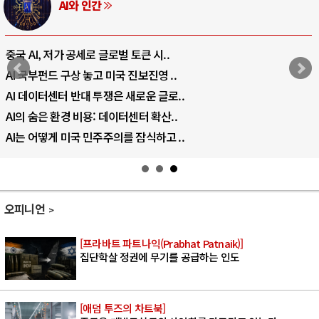
러시아-우크라이나 전쟁
전쟁의 추상화: 우크라이나, 대리전의 역..
EU·우크라이나 드론 협력 직후, 러시아..
나토, 우크라 군사지원 2027년까지 공..
우크라이나, 덴마크, 에스토니아, 네덜란..
러·우크라, 대규모 공습 주고받아…민간 ..
오피니언
[프라바트 파트나익(Prabhat Patnaik)]
집단학살 정권에 무기를 공급하는 인도
[애덤 투즈의 차트북]