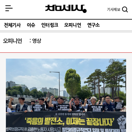
기사
제보
전체기사
이슈
인터링크
오피니언
연구소
오피니언
영상