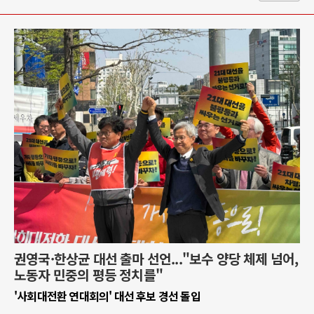
권영국·한상균 대선 출마 선언..."보수 양당 체제 넘어,
노동자 민중의 평등 정치를"
'사회대전환 연대회의' 대선 후보 경선 돌입