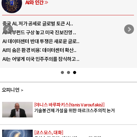
AI와 인간
중국 AI, 저가 공세로 글로벌 토큰 시..
AI 국부펀드 구상 놓고 미국 진보진영 ..
AI 데이터센터 반대 투쟁은 새로운 글로..
AI의 숨은 환경 비용: 데이터센터 확산..
AI는 어떻게 미국 민주주의를 잠식하고 ..
오피니언
[야니스 바루파키스(Yanis Varoufakis)]
기술봉건제 가설을 위한 마르크스주의적 논거
[코스모스, 대화]