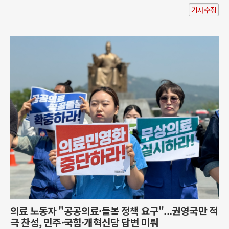
기사수정
의료 노동자 "공공의료·돌봄 정책 요구"...권영국만 적
극 찬성, 민주·국힘·개혁신당 답변 미뤄