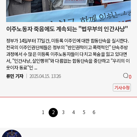
이주노동자 죽음에도 계속되는 "법무부의 인간사냥"
정부가 14일부터 77일간, 미등록 이주민에 대한 합동단속을 실시한다.
전국의 이주인권단체들은 정부의 "반인권적이고 폭력적인" 단속추방
과정에서 수 많은 미등록 이주노동자들이 다치고 목숨을 잃고 있다면
서, "인간사냥, 살인행위"와 다름없는 합동단속을 중단하고 "우리의 이
웃이자 동료"인 ...
류민 기자
2025.04.15. 13:26
0
기사수정
1
2
3
4
5
6