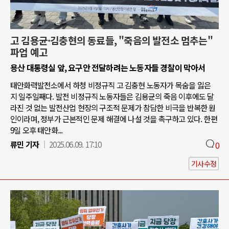
고 김용균·김충현의 동료들, "죽음의 발전소 멈추는"
파업 예고
용산 대통령실 앞, 요구안 전달하려는 노동자들 경찰이 막아서
태안화력발전소에서 하청 비정규직 고 김충현 노동자가 목숨을 잃은
지 일주일째다. 발전 비정규직 노동자들은 김용균의 죽음 이후에도 달
라진 것 없는 발전산업 현장의 구조적 문제가 참담한 비극을 반복한 원
인이라며, 정부가 근본적인 문제 해결에 나설 것을 촉구하고 있다. 한편
9일 오후 태안화...
류민 기자
2025.06.09. 17:10
0
기사수정