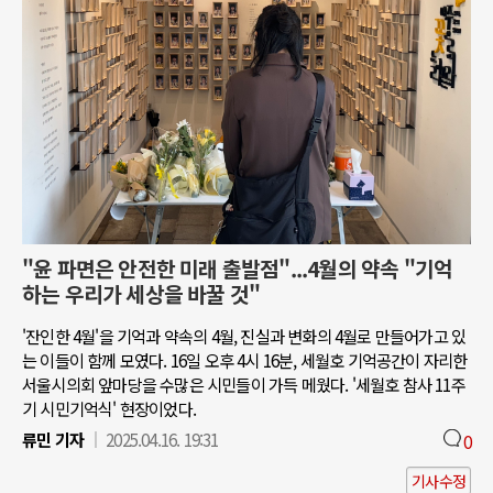
"윤 파면은 안전한 미래 출발점"...4월의 약속 "기억
하는 우리가 세상을 바꿀 것"
'잔인한 4월'을 기억과 약속의 4월, 진실과 변화의 4월로 만들어가고 있
는 이들이 함께 모였다. 16일 오후 4시 16분, 세월호 기억공간이 자리한
서울시의회 앞마당을 수많은 시민들이 가득 메웠다. '세월호 참사 11주
기 시민기억식' 현장이었다.
류민 기자
2025.04.16. 19:31
0
기사수정