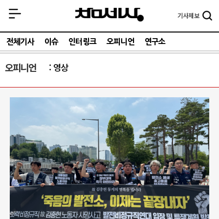
기사
제보
전체기사
이슈
인터링크
오피니언
연구소
오피니언
영상