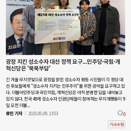
광장 지킨 성소수자 대선 정책 요구...민주당·국힘·개
혁신당은 '묵묵부답'
긴 겨울 무지갯빛으로 광장을 밝힌 성소수자 평등 시민들이 각 정당 대
선 후보들에게 "성소수자 지키는 민주주의"를 위한 공약을 요구하고 있
다. 더불어민주당과 국민의힘, 개혁신당은 아직 분명한 답을 내어놓고
있지 않다. 전국 49개 성소수자 인권단체들이 참여하는 무지개행동이 9
일 오전 더불...
류민 기자
2025.05.09. 13:53
0
기사수정