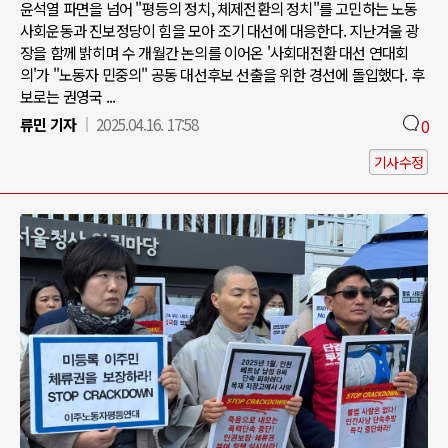
윤석열 파면을 넘어 "평등의 정치, 체제전환의 정치"를 고민하는 노동
사회운동과 진보정당이 힘을 모아 조기 대선에 대응한다. 지난겨울 광
장을 함께 밝히며 수 개월간 논의를 이어온 '사회대전환 대선 연대회
의'가 "노동자 민중의" 공동 대선후보 선출을 위한 경선에 돌입했다. 후
보로는 권영국 ...
류민 기자
2025.04.16. 17:58
0
기사수정