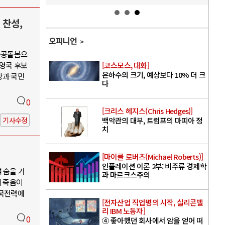
 찬성,
오피니언
·공공돌봄으
권영국 후보
[코스모스, 대화]
은하수의 크기, 예상보다 10% 더 크
당과 국민
다
0
[크리스 헤지스(Chris Hedges)]
기사수정
백악관의 대부, 트럼프의 마피아 정
치
[마이클 로버츠(Michael Roberts)]
인플레이션 이론 2부: 비주류 경제학
 숨을 거
과 마르크스주의
의 죽음이
한국전력에
[전자산업 직업병의 시작, 실리콘밸
리 IBM 노동자]
0
④ 좋아했던 회사에서 암을 얻어 떠