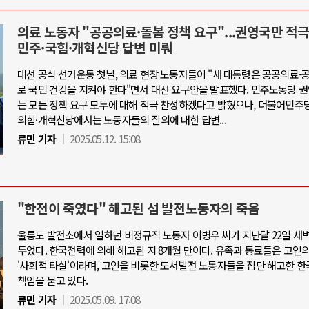
의료 노동자 "공공의료·돌봄 정책 요구"...권영국만 적극
민주·국힘·개혁신당 답변 미뤄
대선 공식 선거운동 첫날, 의료 현장 노동자들이 "새 대통령은 공공의료
로 국민 건강을 지켜야 한다"면서 대선 요구안을 발표했다. 민주노동당 
는 모든 정책 요구 모두에 대해 적극 찬성하겠다고 밝혔으나, 더불어민주
의힘·개혁신당에서는 노동자들의 질의에 대한 답변...
류민 기자
2025.05.12. 15:08
"한전이 죽였다" 해고된 섬 발전노동자의 죽음
울릉도 발전소에서 일하던 비정규직 노동자 이병우 씨가 지난달 22일 새벽
두었다. 한국전력에 의해 해고된 지 8개월 만이다. 유족과 동료들은 고인
'사회적 타살'이라며, 고인을 비롯한 도서발전 노동자들을 집단 해고한 
책임을 묻고 있다.
류민 기자
2025.05.09. 17:08