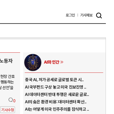
로그인
기사
제보
 노동자
러시아-우크라이나 전쟁
 현장 간호
.
전쟁의 추상화: 우크라이나, 대리전의 역..
호르
 행동하는
..
EU·우크라이나 드론 협력 직후, 러시아..
호르
날 선언'을
로..
나토, 우크라 군사지원 2027년까지 공..
이란
0
..
우크라이나, 덴마크, 에스토니아, 네덜란..
트럼
 ..
러·우크라, 대규모 공습 주고받아…민간 ..
하마
기사수정