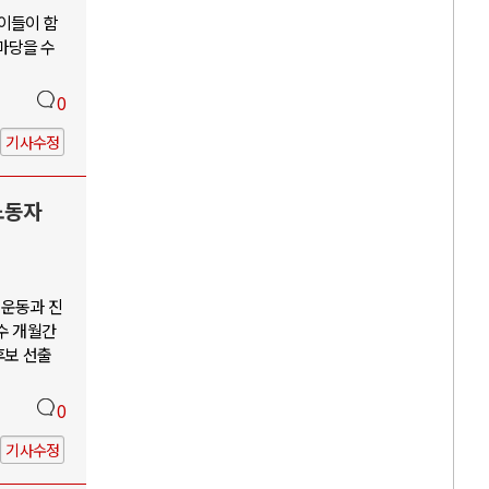
 이들이 함
앞마당을 수
0
기사수정
노동자
회운동과 진
수 개월간
후보 선출
0
기사수정