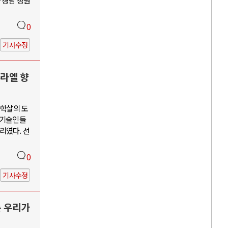
 경남 창원
0
기사수정
스라엘 향
단학살의 도
학기술인들
리였다. 선
0
기사수정
는 우리가