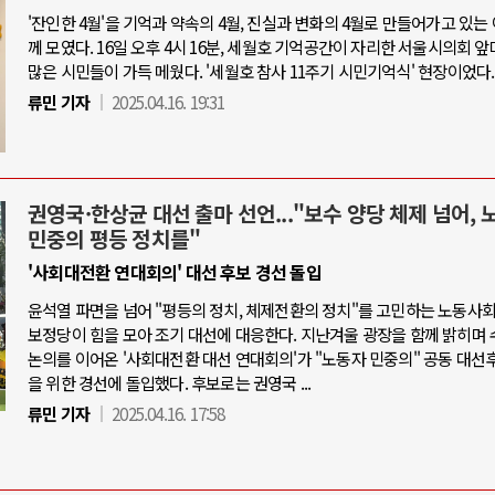
'잔인한 4월'을 기억과 약속의 4월, 진실과 변화의 4월로 만들어가고 있는
께 모였다. 16일 오후 4시 16분, 세월호 기억공간이 자리한 서울시의회 
많은 시민들이 가득 메웠다. '세월호 참사 11주기 시민기억식' 현장이었다.
류민 기자
2025.04.16. 19:31
권영국·한상균 대선 출마 선언..."보수 양당 체제 넘어, 
민중의 평등 정치를"
'사회대전환 연대회의' 대선 후보 경선 돌입
윤석열 파면을 넘어 "평등의 정치, 체제전환의 정치"를 고민하는 노동사
보정당이 힘을 모아 조기 대선에 대응한다. 지난겨울 광장을 함께 밝히며 
논의를 이어온 '사회대전환 대선 연대회의'가 "노동자 민중의" 공동 대선
을 위한 경선에 돌입했다. 후보로는 권영국 ...
류민 기자
2025.04.16. 17:58