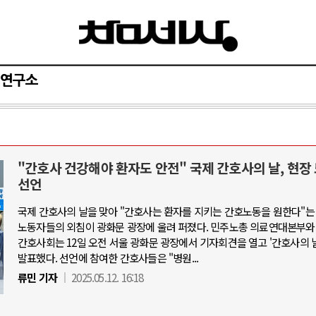
연구소
"간호사 건강해야 환자도 안전" 국제 간호사의 날, 현장
AI와 인간
선언
국제 간호사의 날을 맞아 "간호사는 환자를 지키는 간호노동을 원한다"는
중국 AI, 저가 공세로 글로벌 토큰 시.
노동자들의 외침이 광화문 광장에 울려 퍼졌다. 민주노총 의료연대본부와
AI 국부펀드 구상 놓고 미국 진보진영 
간호사회는 12일 오전 서울 광화문 광장에서 기자회견을 열고 '간호사의 
발표했다. 선언에 참여한 간호사들은 "병원...
AI 데이터센터 반대 투쟁은 새로운 글
류민 기자
2025.05.12. 16:18
AI의 숨은 환경 비용: 데이터센터 확산
AI는 어떻게 미국 민주주의를 잠식하고