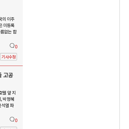
국의 이주
은 미등록
다름없는 합
0
기사수정
들 고공
호텔 앞 지
, 박정혜
윤석열 파
0