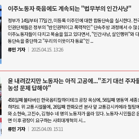
이주노동자 죽음에도 계속되는 "법무부의 인간사냥"
정부가 14일부터 77일간, 미등록 이주민에 대한 합동단속을 실시한다. 전
인권단체들은 정부의 "반인권적이고 폭력적인" 단속추방 과정에서 수 많
이주노동자들이 다치고 목숨을 잃고 있다면서, "인간사냥, 살인행위"와 
동단속을 중단하고 "우리의 이웃이자 동료"인 ...
류민 기자
2025.04.15. 13:26
윤 내려갔지만 노동자는 아직 고공에..."조기 대선 주자
농성 문제 답해야"
458일째 불타버린 한국옵티칼하이테크 공장 옥상에, 56일째 명동역 세종
하차도 위 교통시설물에, 26일째 한화오션 본사 앞 교통감시카메라 철탑에
와 소현숙, 고진수, 김형수 네 명의 노동자가 올라 있다. 노동자·시민들은 
면 이후 광장이 요구하는 사회대개혁의 시...
류민 기자
2025.04.09. 15:11