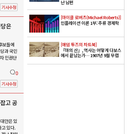
난 남편
기사수정
[마이클 로버츠(Michael Roberts)]
인플레이션 이론 1부: 주류 경제학
신당은
 후보들에
[애덤 투즈의 차트북]
『마의 산』, 역사는 어떻게 다보스
주당과 국민
에서 끝났는가… 1907년 9월 무렵
수자 인권단
0
기사수정
손잡고 공
 대안은 있
고 있다.