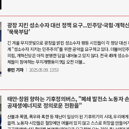
광장 지킨 성소수자 대선 정책 요구...민주당·국힘·개혁
'묵묵부답'
긴 겨울 무지갯빛으로 광장을 밝힌 성소수자 평등 시민들이 각 정당 대선
게 "성소수자 지키는 민주주의"를 위한 공약을 요구하고 있다. 더불어민
의힘, 개혁신당은 아직 분명한 답을 내어놓고 있지 않다. 전국 49개 성소
체들이 참여하는 무지개행동이 9일 오전 더불...
류민 기자
2025.05.09. 13:53
태안·창원 향하는 기후정의버스, "폐쇄 발전소 노동자 
공재생에너지로 정의로운 전환을"
산불과 폭염, 폭우와 혹한 등 재난이 일상이 된 기후위기의 시대, 우리에게
을까. 노동자·시민들은 절망에만 머물러 있지 않고 스스로 희망을 만들어가