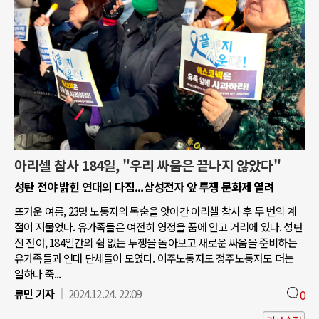
아리셀 참사 184일, "우리 싸움은 끝나지 않았다"
성탄 전야 밝힌 연대의 다짐...삼성전자 앞 투쟁 문화제 열려
뜨거운 여름, 23명 노동자의 목숨을 앗아간 아리셀 참사 후 두 번의 계
절이 저물었다. 유가족들은 여전히 영정을 품에 안고 거리에 있다. 성탄
절 전야, 184일간의 쉼 없는 투쟁을 돌아보고 새로운 싸움을 준비하는
유가족들과 연대 단체들이 모였다. 이주노동자도 정주노동자도 더는
일하다 죽...
류민 기자
2024.12.24. 22:09
0