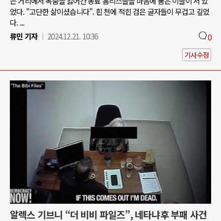
는 거리에서 목숨을 잃어간 동료 홈리스들을 마음에 품은 이들이 서 있
었다. "고단한 삶이셨습니다". 흰 천에 적힌 검은 글자들이 무겁고 깊었
다. ...
류민 기자
2024.12.21. 10:36
0
기사수정
알렉스 기브니 “더 비비 파일즈”, 네타냐후 부패 사건