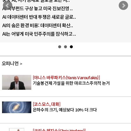
AI 국부펀드 구상 놓고 미국 진보진영 ..
AI 데이터센터 반대 투쟁은 새로운 글로..
AI의 숨은 환경 비용: 데이터센터 확산..
AI는 어떻게 미국 민주주의를 잠식하고 ..
오피니언
[야니스 바루파키스(Yanis Varoufakis)]
기술봉건제 가설을 위한 마르크스주의적 논거
[코스모스, 대화]
은하수의 크기, 예상보다 10% 더 크다
[크리스 헤지스(Chris Hedges)]