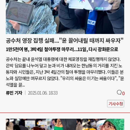
공수처 영장 집행 실패..."윤 끌어내릴 때까지 싸우자"
1만5천여 명, 3박4일 철야투쟁 마무리...11일, 다시 광화문으로
공수처는 끝내 윤석열 대통령에 대한 체포영장을 재집행하지 않았다.
은박 담요를 나누어 덮고 눈과 비가 내려오는 한남동의 거리를 지킨 노
동자와 시민들은, 지난 3박 4일간의 철야 투쟁을 마무리했다. 이들은 분
노와 실망에만 머무르지 않았다. "우리의 싸움은 이기는 싸움이다", "윤
석열을 끌...
류민 기자
2025.01.06. 18:33
0
기사수정