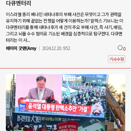
다큐멘터리
이스라엘 총리 베냐민 네타냐후의 부패 사건은 무엇이고 그가 권력을
유지하기 위해 끝없는 전쟁을 어떻게 이용하는가? 알렉스 기브니는 이
다큐멘터리를 통해 네타냐후가 세 건의 주요 부패 사건, 즉 사기, 배임,
그리고 뇌물 수수 혐의로 기소된 배경을 심층적으로 탐구한다. 다큐멘
터리는 이 사...
에이미 굿맨(Amy
2024.12.20. 9:52
0
기사수정