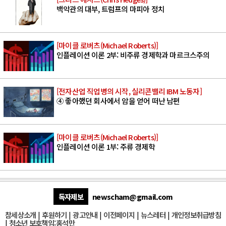
백악관의 대부, 트럼프의 마피아 정치
[마이클 로버츠(Michael Roberts)]
인플레이션 이론 2부: 비주류 경제학과 마르크스주의
[전자산업 직업병의 시작, 실리콘밸리 IBM 노동자]
④ 좋아했던 회사에서 암을 얻어 떠난 남편
[마이클 로버츠(Michael Roberts)]
인플레이션 이론 1부: 주류 경제학
독자제보
newscham@gmail.com
참세상소개
|
후원하기
|
광고안내
|
이전페이지
|
뉴스레터
|
개인정보취급방침
|
청소년 보호책임:홍석만