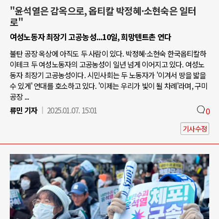
"윤석열은 감옥으로, 옵티칼 박정혜·소현숙은 일터
로"
여성노동자 최장기 고공농성...10일, 희망텐트촌 연다
불탄 공장 옥상에 아직도 두 사람이 있다. 박정혜·소현숙 한국옵티칼하
이테크 두 여성노동자의 고공농성이 일년 넘게 이어지고 있다. 여성노
동자 최장기 고공농성이다. 시민사회는 두 노동자가 '이겨서 땅을 밟을
수 있게' 연대를 호소하고 있다. '이제는 우리가 빛이 될 차례'라며, 구미
공장 ...
류민 기자
2025.01.07. 15:01
0
기사수정