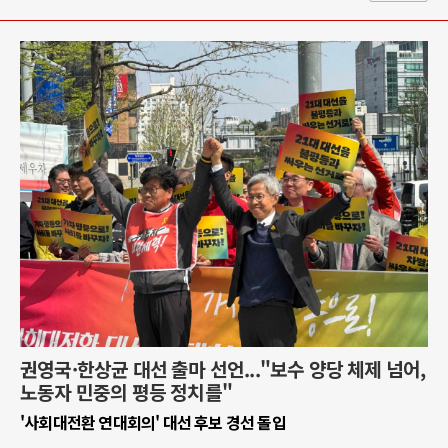
권영국·한상균 대선 출마 선언..."보수 양당 체제 넘어,
노동자 민중의 평등 정치를"
'사회대전환 연대회의' 대선 후보 경선 돌입