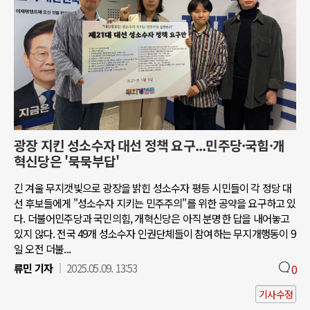
광장 지킨 성소수자 대선 정책 요구...민주당·국힘·개
혁신당은 '묵묵부답'
긴 겨울 무지갯빛으로 광장을 밝힌 성소수자 평등 시민들이 각 정당 대
선 후보들에게 "성소수자 지키는 민주주의"를 위한 공약을 요구하고 있
다. 더불어민주당과 국민의힘, 개혁신당은 아직 분명한 답을 내어놓고
있지 않다. 전국 49개 성소수자 인권단체들이 참여하는 무지개행동이 9
일 오전 더불...
류민 기자
2025.05.09. 13:53
0
기사수정