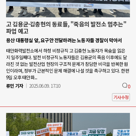
고 김용균·김충현의 동료들, "죽음의 발전소 멈추는"
파업 예고
용산 대통령실 앞, 요구안 전달하려는 노동자들 경찰이 막아서
태안화력발전소에서 하청 비정규직 고 김충현 노동자가 목숨을 잃은
지 일주일째다. 발전 비정규직 노동자들은 김용균의 죽음 이후에도 달
라진 것 없는 발전산업 현장의 구조적 문제가 참담한 비극을 반복한 원
인이라며, 정부가 근본적인 문제 해결에 나설 것을 촉구하고 있다. 한편
9일 오후 태안화...
류민 기자
2025.06.09. 17:10
0
기사수정