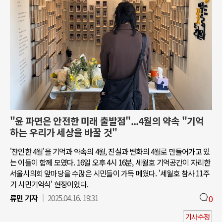
"윤 파면은 안전한 미래 출발점"...4월의 약속 "기억
하는 우리가 세상을 바꿀 것"
'잔인한 4월'을 기억과 약속의 4월, 진실과 변화의 4월로 만들어가고 있
는 이들이 함께 모였다. 16일 오후 4시 16분, 세월호 기억공간이 자리한
서울시의회 앞마당을 수많은 시민들이 가득 메웠다. '세월호 참사 11주
기 시민기억식' 현장이었다.
류민 기자
2025.04.16. 19:31
0
기사수정