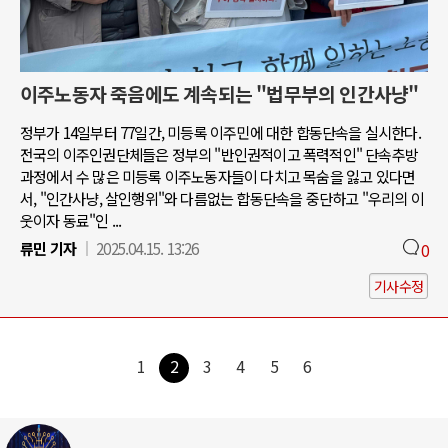
이주노동자 죽음에도 계속되는 "법무부의 인간사냥"
정부가 14일부터 77일간, 미등록 이주민에 대한 합동단속을 실시한다.
전국의 이주인권단체들은 정부의 "반인권적이고 폭력적인" 단속추방
과정에서 수 많은 미등록 이주노동자들이 다치고 목숨을 잃고 있다면
서, "인간사냥, 살인행위"와 다름없는 합동단속을 중단하고 "우리의 이
웃이자 동료"인 ...
류민 기자
2025.04.15. 13:26
0
기사수정
1
2
3
4
5
6