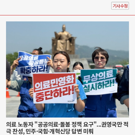
기사수정
의료 노동자 "공공의료·돌봄 정책 요구"...권영국만 적
극 찬성, 민주·국힘·개혁신당 답변 미뤄