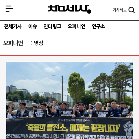
기사
제보
전체기사
이슈
인터링크
오피니언
연구소
오피니언
영상