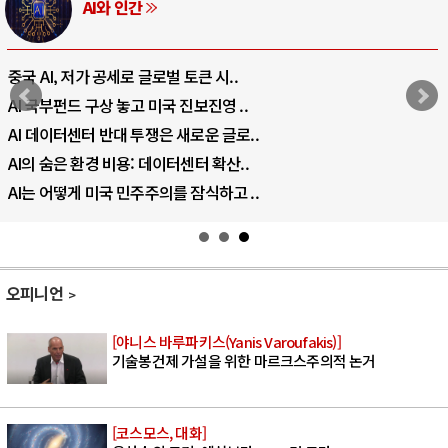
AI와 인간
중국 AI, 저가 공세로 글로벌 토큰 시..
AI 국부펀드 구상 놓고 미국 진보진영 ..
AI 데이터센터 반대 투쟁은 새로운 글로..
AI의 숨은 환경 비용: 데이터센터 확산..
AI는 어떻게 미국 민주주의를 잠식하고 ..
오피니언
[야니스 바루파키스(Yanis Varoufakis)]
기술봉건제 가설을 위한 마르크스주의적 논거
[코스모스, 대화]