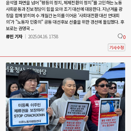
윤석열 파면을 넘어 "평등의 정치, 체제전환의 정치"를 고민하는 노동
사회운동과 진보정당이 힘을 모아 조기 대선에 대응한다. 지난겨울 광
장을 함께 밝히며 수 개월간 논의를 이어온 '사회대전환 대선 연대회
의'가 "노동자 민중의" 공동 대선후보 선출을 위한 경선에 돌입했다. 후
보로는 권영국 ...
류민 기자
2025.04.16. 17:58
0
기사수정