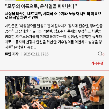
"모두의 이름으로, 윤석열을 파면한다"
세상을 바꾸는 네트워크, 사회적 소수자와 노동자 시민의 이름으
로 윤석열 파면 선언해
시민들은 "여성혐오를 일삼고 젠더 갈라치기 정치에 편승한, 장애인을
공격하고 장애인의 권리를 약탈한, 성소수자 존재를 부정하고 차별을
방조한, 이주노동자를 착취하고 통제하는 데 앞장선, 무분별한 규제파
괴로 노동자의 건강과 안전을 위협한, 기후정의를 외면하고 생명을 경
시한" 윤석열 대통령...
류민 기자
2025.02.12. 17:16
0
기사수정