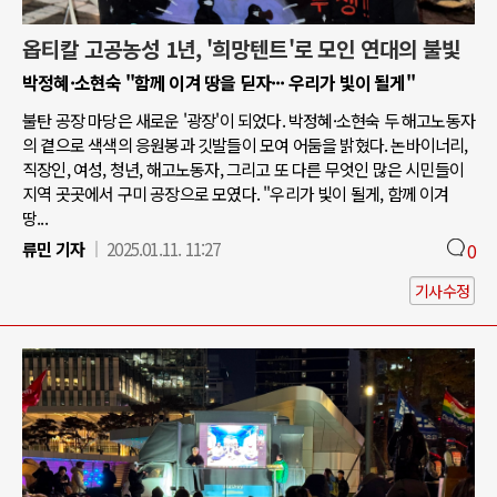
옵티칼 고공농성 1년, '희망텐트'로 모인 연대의 불빛
박정혜·소현숙 "함께 이겨 땅을 딛자··· 우리가 빛이 될게"
불탄 공장 마당은 새로운 '광장'이 되었다. 박정혜·소현숙 두 해고노동자
의 곁으로 색색의 응원봉과 깃발들이 모여 어둠을 밝혔다. 논바이너리,
직장인, 여성, 청년, 해고노동자, 그리고 또 다른 무엇인 많은 시민들이
지역 곳곳에서 구미 공장으로 모였다. "우리가 빛이 될게, 함께 이겨
땅...
류민 기자
2025.01.11. 11:27
0
기사수정