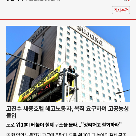
기사수정
고진수 세종호텔 해고노동자, 복직 요구하며 고공농성
돌입
도로 위 10미터 높이 철제 구조물 올라..."정리해고 철회하라"
또 한 명의 노동자가 고공에 올랐다. 도로 위 10미터 높이의 철제 구조