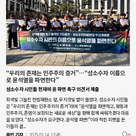
“우리의 존재는 민주주의 증거”…“성소수자 이름으
로 윤석열을 파면한다”
성소수자 시민들 헌재에 윤 파면 촉구 의견서 제출
회색빛 그늘진 헌법재판소 앞, 무지갯빛 볕이 들었다. 성소수자 시민들
은 “우리의 존재는 민주주의의 증거”라며 “윤석열을 파면하고, 평등과
민주주의, 존엄이 보장되는 새로운 세상“을 향해 함께 싸워가겠다 마음
을 모았다. “성소수자가 요구한다. 윤석열 파면!”이라 적힌 피켓을 든
이들의 곁...
류민 기자
2025.02.14. 13:48
0