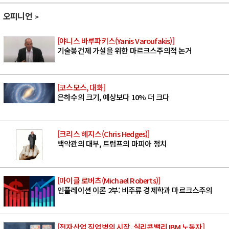
오피니언
[야니스 바루파키스(Yanis Varoufakis)]
기술봉건제 가설을 위한 마르크스주의적 논거
[코스모스, 대화]
은하수의 크기, 예상보다 10% 더 크다
[크리스 헤지스(Chris Hedges)]
백악관의 대부, 트럼프의 마피아 정치
[마이클 로버츠(Michael Roberts)]
인플레이션 이론 2부: 비주류 경제학과 마르크스주의
[전자산업 직업병의 시작, 실리콘밸리 IBM 노동자]