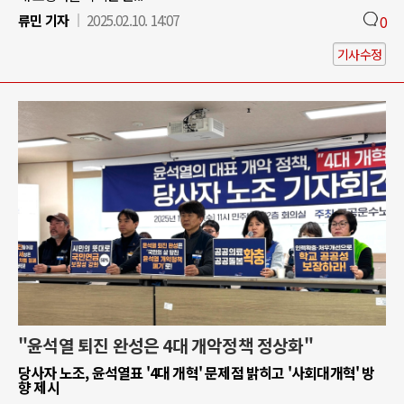
류민 기자
2025.02.10. 14:07
0
기사수정
"윤석열 퇴진 완성은 4대 개악정책 정상화"
당사자 노조, 윤석열표 '4대 개혁' 문제점 밝히고 '사회대개혁' 방
향 제시