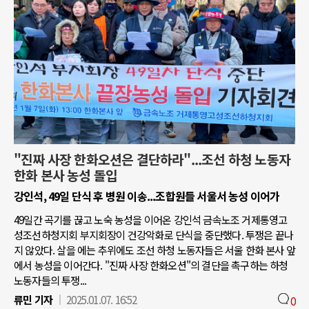
"진짜 사장 한화오션은 결단하라"...조선 하청 노동자
한화 본사 농성 돌입
강인석, 49일 단식 후 병원 이송...조합원들 서울서 농성 이어가
49일간 곡기를 끊고 노숙 농성을 이어온 강인석 금속노조 거제통영고
성조선하청지회 부지회장이 건강악화로 단식을 중단했다. 투쟁은 끝나
지 않았다. 살을 에는 추위에도 조선 하청 노동자들은 서울 한화 본사 앞
에서 농성을 이어간다. "진짜 사장 한화오션"의 결단을 촉구하는 하청
노동자들의 투쟁...
류민 기자
2025.01.07. 16:52
0