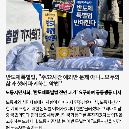
반도체특별법, "주52시간 예외만 문제 아냐...모두의
삶과 생태 파괴하는 악법"
노동시민사회, '반도체특별법 전면 폐기' 요구하며 공동행동 나서
노동계와 시민사회에서 저항이 이어지자 민주당은 다시, 노동시간 상
한 예외 조항에 대한 논의를 이어가겠다며 한발 물러섰다. 그러나 이달
중 국민의힘과 함께 반도체특별법의 국회 통과를 추진하겠다는 입장은
고수하는 모양새다. 노동시민사회는 이번 특별법이 "노동시간을 연장
해 노동자를 죽이는 반...