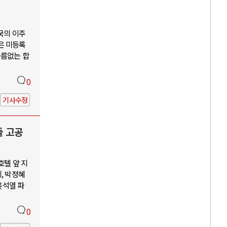
국의 이주
은 미등록
다름없는 합
0
기사수정
들 고공
호텔 앞 지
, 박정혜
윤석열 파
0