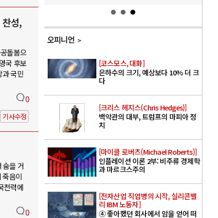
 찬성,
오피니언
·공공돌봄으
권영국 후보
[코스모스, 대화]
은하수의 크기, 예상보다 10% 더 크
당과 국민
다
0
[크리스 헤지스(Chris Hedges)]
기사수정
백악관의 대부, 트럼프의 마피아 정
치
[마이클 로버츠(Michael Roberts)]
인플레이션 이론 2부: 비주류 경제학
 숨을 거
과 마르크스주의
의 죽음이
한국전력에
[전자산업 직업병의 시작, 실리콘밸
리 IBM 노동자]
0
④ 좋아했던 회사에서 암을 얻어 떠