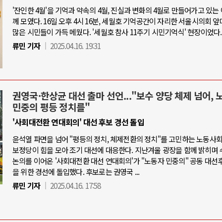
'잔인한 4월'을 기억과 약속의 4월, 진실과 변화의 4월로 만들어가고 있는
께 모였다. 16일 오후 4시 16분, 세월호 기억공간이 자리한 서울시의회 
많은 시민들이 가득 메웠다. '세월호 참사 11주기 시민기억식' 현장이었다.
류민 기자
2025.04.16. 19:31
권영국·한상균 대선 출마 선언..."보수 양당 체제 넘어, 
민중의 평등 정치를"
'사회대전환 연대회의' 대선 후보 경선 돌입
윤석열 파면을 넘어 "평등의 정치, 체제전환의 정치"를 고민하는 노동사
보정당이 힘을 모아 조기 대선에 대응한다. 지난겨울 광장을 함께 밝히며 
논의를 이어온 '사회대전환 대선 연대회의'가 "노동자 민중의" 공동 대선
을 위한 경선에 돌입했다. 후보로는 권영국 ...
류민 기자
2025.04.16. 17:58