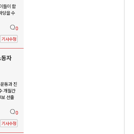
 이들이 함
앞마당을 수
0
기사수정
노동자
회운동과 진
수 개월간
후보 선출
0
기사수정