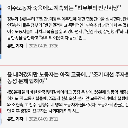
이주노동자 죽음에도 계속되는 "법무부의 인간사냥"
정부가 14일부터 77일간, 미등록 이주민에 대한 합동단속을 실시한다. 전
인권단체들은 정부의 "반인권적이고 폭력적인" 단속추방 과정에서 수 많
이주노동자들이 다치고 목숨을 잃고 있다면서, "인간사냥, 살인행위"와 
동단속을 중단하고 "우리의 이웃이자 동료"인 ...
류민 기자
2025.04.15. 13:26
윤 내려갔지만 노동자는 아직 고공에..."조기 대선 주자
농성 문제 답해야"
458일째 불타버린 한국옵티칼하이테크 공장 옥상에, 56일째 명동역 세종
하차도 위 교통시설물에, 26일째 한화오션 본사 앞 교통감시카메라 철탑에
와 소현숙, 고진수, 김형수 네 명의 노동자가 올라 있다. 노동자·시민들은 
면 이후 광장이 요구하는 사회대개혁의 시...
류민 기자
2025.04.09. 15:11