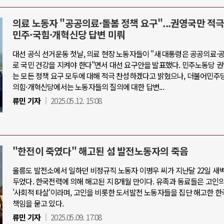
의료 노동자 "공공의료·돌봄 정책 요구"...권영국만 적극
민주·국힘·개혁신당 답변 미뤄
대선 공식 선거운동 첫날, 의료 현장 노동자들이 "새 대통령은 공공의료
로 국민 건강을 지켜야 한다"면서 대선 요구안을 발표했다. 민주노동당 
는 모든 정책 요구 모두에 대해 적극 찬성하겠다고 밝혔으나, 더불어민주
의힘·개혁신당에서는 노동자들의 질의에 대한 답변...
류민 기자
2025.05.12. 15:08
"한전이 죽였다" 해고된 섬 발전노동자의 죽음
울릉도 발전소에서 일하던 비정규직 노동자 이병우 씨가 지난달 22일 새벽
두었다. 한국전력에 의해 해고된 지 8개월 만이다. 유족과 동료들은 고인
'사회적 타살'이라며, 고인을 비롯한 도서발전 노동자들을 집단 해고한 
책임을 묻고 있다.
류민 기자
2025.05.09. 17:08