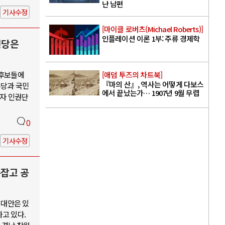
난 남편
기사수정
[마이클 로버츠(Michael Roberts)]
인플레이션 이론 1부: 주류 경제학
신당은
 후보들에
[애덤 투즈의 차트북]
『마의 산』, 역사는 어떻게 다보스
주당과 국민
에서 끝났는가… 1907년 9월 무렵
수자 인권단
0
기사수정
손잡고 공
 대안은 있
고 있다.