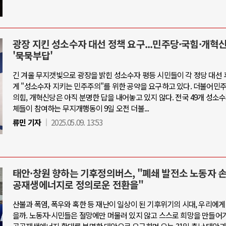
광장 지킨 성소수자 대선 정책 요구...민주당·국힘·개혁
'묵묵부답'
긴 겨울 무지갯빛으로 광장을 밝힌 성소수자 평등 시민들이 각 정당 대선
게 "성소수자 지키는 민주주의"를 위한 공약을 요구하고 있다. 더불어민
의힘, 개혁신당은 아직 분명한 답을 내어놓고 있지 않다. 전국 49개 성소
체들이 참여하는 무지개행동이 9일 오전 더불...
류민 기자
2025.05.09. 13:53
태안·창원 향하는 기후정의버스, "폐쇄 발전소 노동자 
공재생에너지로 정의로운 전환을"
산불과 폭염, 폭우와 혹한 등 재난이 일상이 된 기후위기의 시대, 우리에게
을까. 노동자·시민들은 절망에만 머물러 있지 않고 스스로 희망을 만들어가