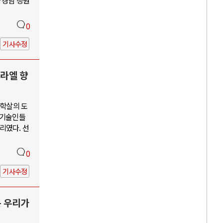
 경남 창원
0
기사수정
스라엘 향
단학살의 도
학기술인들
리였다. 선
0
기사수정
는 우리가