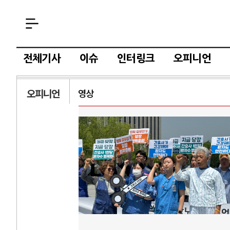
전체기사
이슈
인터링크
오피니언
오피니언
영상
AI와 인간
러시
중국 AI, 저가 공세로 글로벌 토큰 시..
전쟁의 추상화: 
AI 국부펀드 구상 놓고 미국 진보진영 ..
EU·우크라이나 
AI 데이터센터 반대 투쟁은 새로운 글로..
나토, 우크라 군사
AI의 숨은 환경 비용: 데이터센터 확산..
우크라이나, 덴마
AI는 어떻게 미국 민주주의를 잠식하고 ..
러·우크라, 대규