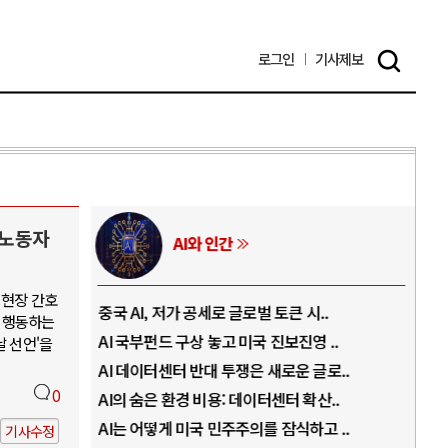
로그인
기사
제보
 노동자
AI와 인간
 현장 간호
..
중국 AI, 저가 공세로 글로벌 토큰 시..
전쟁
 행동하는
럼프
AI 국부펀드 구상 놓고 미국 진보진영 ..
EU
날 선언'을
경
AI 데이터센터 반대 투쟁은 새로운 글로..
나토
0
AI의 숨은 환경 비용: 데이터센터 확산..
우크
지..
AI는 어떻게 미국 민주주의를 잠식하고 ..
러·
기사수정