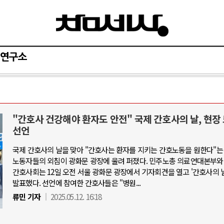
연구소
"간호사 건강해야 환자도 안전" 국제 간호사의 날, 현장
아-우크라이나 전쟁
중동 위기
선언
국제 간호사의 날을 맞아 "간호사는 환자를 지키는 간호노동을 원한다"는
우크라이나, 대리전의 역..
호르무즈 갈등 격화, 트럼프 정치·경제 
노동자들의 외침이 광화문 광장에 울려 퍼졌다. 민주노총 의료연대본부와
드론 협력 직후, 러시아..
호르무즈 해협 통행료를 철회한 트
간호사회는 12일 오전 서울 광화문 광장에서 기자회견을 열고 '간호사의 
발표했다. 선언에 참여한 간호사들은 "병원...
지원 2027년까지 공..
이란, 호르무즈 해협 봉쇄 선택한 배
류민 기자
2025.05.12. 16:18
크, 에스토니아, 네덜란..
트럼프, 이란 압박수단 한계 직면
모 공습 주고받아…민간 ..
하마스, 가자 통치권 이양으로 휴전 의