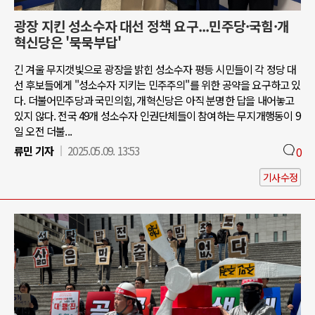
광장 지킨 성소수자 대선 정책 요구...민주당·국힘·개
혁신당은 '묵묵부답'
긴 겨울 무지갯빛으로 광장을 밝힌 성소수자 평등 시민들이 각 정당 대
선 후보들에게 "성소수자 지키는 민주주의"를 위한 공약을 요구하고 있
다. 더불어민주당과 국민의힘, 개혁신당은 아직 분명한 답을 내어놓고
있지 않다. 전국 49개 성소수자 인권단체들이 참여하는 무지개행동이 9
일 오전 더불...
류민 기자
2025.05.09. 13:53
0
기사수정