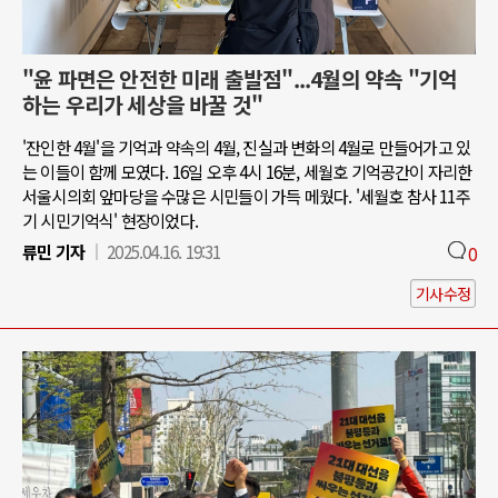
"윤 파면은 안전한 미래 출발점"...4월의 약속 "기억
하는 우리가 세상을 바꿀 것"
'잔인한 4월'을 기억과 약속의 4월, 진실과 변화의 4월로 만들어가고 있
는 이들이 함께 모였다. 16일 오후 4시 16분, 세월호 기억공간이 자리한
서울시의회 앞마당을 수많은 시민들이 가득 메웠다. '세월호 참사 11주
기 시민기억식' 현장이었다.
류민 기자
2025.04.16. 19:31
0
기사수정