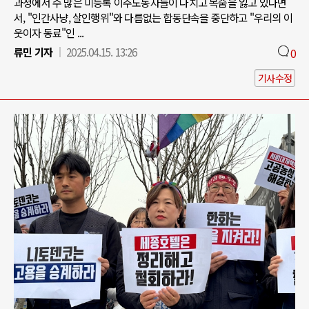
과정에서 수 많은 미등록 이주노동자들이 다치고 목숨을 잃고 있다면
서, "인간사냥, 살인행위"와 다름없는 합동단속을 중단하고 "우리의 이
웃이자 동료"인 ...
류민 기자
2025.04.15. 13:26
0
기사수정