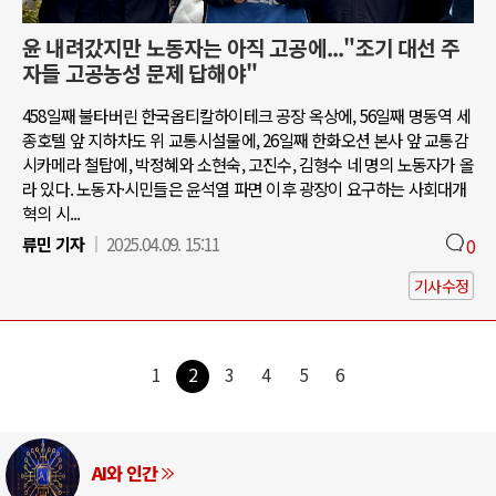
윤 내려갔지만 노동자는 아직 고공에..."조기 대선 주
자들 고공농성 문제 답해야"
458일째 불타버린 한국옵티칼하이테크 공장 옥상에, 56일째 명동역 세
종호텔 앞 지하차도 위 교통시설물에, 26일째 한화오션 본사 앞 교통감
시카메라 철탑에, 박정혜와 소현숙, 고진수, 김형수 네 명의 노동자가 올
라 있다. 노동자·시민들은 윤석열 파면 이후 광장이 요구하는 사회대개
혁의 시...
류민 기자
2025.04.09. 15:11
0
기사수정
1
2
3
4
5
6
AI와 인간