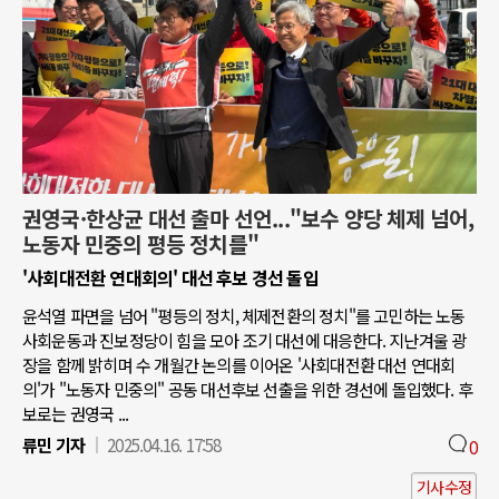
권영국·한상균 대선 출마 선언..."보수 양당 체제 넘어,
노동자 민중의 평등 정치를"
'사회대전환 연대회의' 대선 후보 경선 돌입
윤석열 파면을 넘어 "평등의 정치, 체제전환의 정치"를 고민하는 노동
사회운동과 진보정당이 힘을 모아 조기 대선에 대응한다. 지난겨울 광
장을 함께 밝히며 수 개월간 논의를 이어온 '사회대전환 대선 연대회
의'가 "노동자 민중의" 공동 대선후보 선출을 위한 경선에 돌입했다. 후
보로는 권영국 ...
류민 기자
2025.04.16. 17:58
0
기사수정