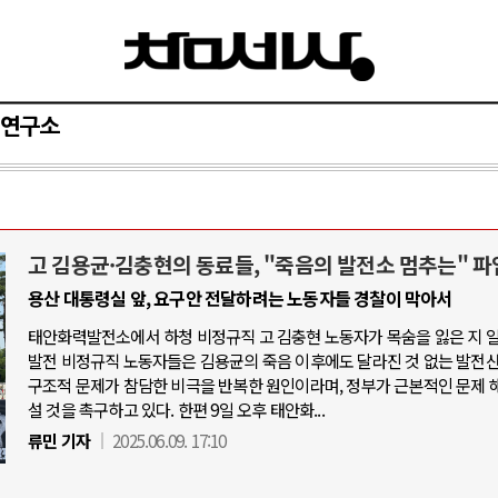
연구소
고 김용균·김충현의 동료들, "죽음의 발전소 멈추는" 파
AI와 인간
용산 대통령실 앞, 요구안 전달하려는 노동자들 경찰이 막아서
태안화력발전소에서 하청 비정규직 고 김충현 노동자가 목숨을 잃은 지 
중국 AI, 저가 공세로 글로벌 토큰 시.
발전 비정규직 노동자들은 김용균의 죽음 이후에도 달라진 것 없는 발전
AI 국부펀드 구상 놓고 미국 진보진영 
구조적 문제가 참담한 비극을 반복한 원인이라며, 정부가 근본적인 문제 
설 것을 촉구하고 있다. 한편 9일 오후 태안화...
AI 데이터센터 반대 투쟁은 새로운 글
류민 기자
2025.06.09. 17:10
AI의 숨은 환경 비용: 데이터센터 확산
AI는 어떻게 미국 민주주의를 잠식하고