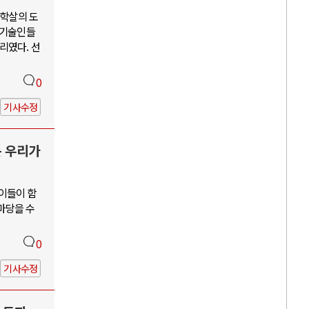
단학살의 도
학기술인들
리였다. 선
0
기사수정
는 우리가
 이들이 함
앞마당을 수
0
기사수정