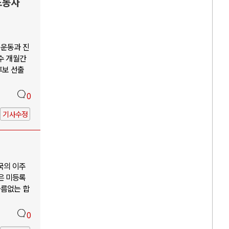
노동자
회운동과 진
수 개월간
후보 선출
0
기사수정
국의 이주
은 미등록
다름없는 합
0