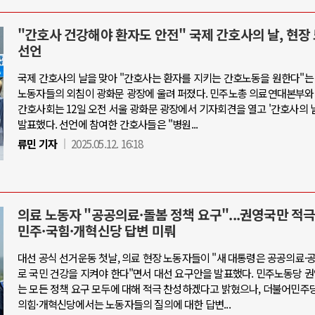
"간호사 건강해야 환자도 안전" 국제 간호사의 날, 현장
선언
국제 간호사의 날을 맞아 "간호사는 환자를 지키는 간호노동을 원한다"는
노동자들의 외침이 광화문 광장에 울려 퍼졌다. 민주노총 의료연대본부와
간호사회는 12일 오전 서울 광화문 광장에서 기자회견을 열고 '간호사의 
발표했다. 선언에 참여한 간호사들은 "병원...
류민 기자
2025.05.12. 16:18
의료 노동자 "공공의료·돌봄 정책 요구"...권영국만 적극
민주·국힘·개혁신당 답변 미뤄
대선 공식 선거운동 첫날, 의료 현장 노동자들이 "새 대통령은 공공의료
로 국민 건강을 지켜야 한다"면서 대선 요구안을 발표했다. 민주노동당 
는 모든 정책 요구 모두에 대해 적극 찬성하겠다고 밝혔으나, 더불어민주
의힘·개혁신당에서는 노동자들의 질의에 대한 답변...