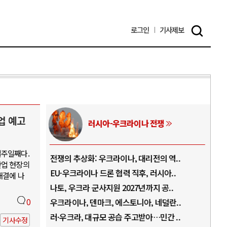
로그인
기사
제보
업 예고
러시아-우크라이나 전쟁
일주일째다.
.
전쟁의 추상화: 우크라이나, 대리전의 역..
호르
산업 현장의
..
EU·우크라이나 드론 협력 직후, 러시아..
호르
해결에 나
로..
나토, 우크라 군사지원 2027년까지 공..
이란
..
0
우크라이나, 덴마크, 에스토니아, 네덜란..
트럼
 ..
러·우크라, 대규모 공습 주고받아…민간 ..
하마
기사수정