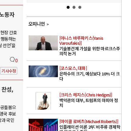
 노동자
오피니언
 현장 간호
[야니스 바루파키스(Yanis
 행동하는
Varoufakis)]
날 선언'을
기술봉건제 가설을 위한 마르크스주
의적 논거
0
[코스모스, 대화]
기사수정
은하수의 크기, 예상보다 10% 더 크
다
 찬성,
[크리스 헤지스(Chris Hedges)]
백악관의 대부, 트럼프의 마피아 정
치
·공공돌봄으
권영국 후보
당과 국민
[마이클 로버츠(Michael Roberts)]
인플레이션 이론 2부: 비주류 경제학