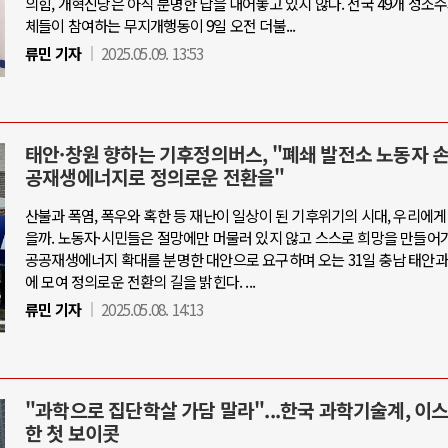
의힘, 개혁신당은 아직 분명한 답을 내어놓고 있지 않다. 전국 49개 성소
체들이 참여하는 무지개행동이 9일 오전 더불...
류민 기자
2025.05.09. 13:53
태안·창원 향하는 기후정의버스, "폐쇄 발전소 노동자 
공재생에너지로 정의로운 전환을"
산불과 폭염, 폭우와 혹한 등 재난이 일상이 된 기후위기의 시대, 우리에게
을까. 노동자·시민들은 절망에만 머물러 있지 않고 스스로 희망을 만들어가
공공재생에너지 확대를 분명한 대안으로 요구하며 오는 31일 충남 태안과
에 모여 정의로운 전환의 길을 밝힌다. ...
류민 기자
2025.05.08. 14:13
"과학으로 집단학살 가담 말라"...한국 과학기술계, 이
한 첫 보이콧