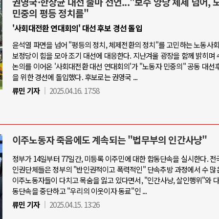
권영국·한상균 대선 출마 선언..."보수 양당 체제 넘어, 
민중의 평등 정치를"
'사회대전환 연대회의' 대선 후보 경선 돌입
윤석열 파면을 넘어 "평등의 정치, 체제전환의 정치"를 고민하는 노동사
보정당이 힘을 모아 조기 대선에 대응한다. 지난겨울 광장을 함께 밝히며 
논의를 이어온 '사회대전환 대선 연대회의'가 "노동자 민중의" 공동 대선
을 위한 경선에 돌입했다. 후보로는 권영국 ...
류민 기자
2025.04.16. 17:58
이주노동자 죽음에도 계속되는 "법무부의 인간사냥"
정부가 14일부터 77일간, 미등록 이주민에 대한 합동단속을 실시한다. 전
인권단체들은 정부의 "반인권적이고 폭력적인" 단속추방 과정에서 수 많
이주노동자들이 다치고 목숨을 잃고 있다면서, "인간사냥, 살인행위"와 
동단속을 중단하고 "우리의 이웃이자 동료"인 ...
류민 기자
2025.04.15. 13:26