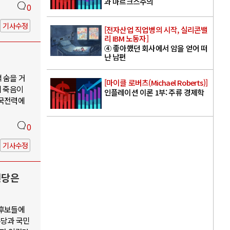
과 마르크스주의
0
기사수정
[전자산업 직업병의 시작, 실리콘밸
리 IBM 노동자]
④ 좋아했던 회사에서 암을 얻어 떠
난 남편
 숨을 거
[마이클 로버츠(Michael Roberts)]
의 죽음이
인플레이션 이론 1부: 주류 경제학
한국전력에
0
기사수정
신당은
 후보들에
주당과 국민