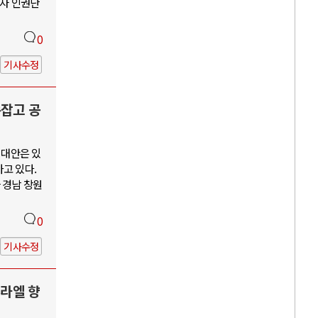
수자 인권단
0
기사수정
손잡고 공
 대안은 있
고 있다.
 경남 창원
0
기사수정
스라엘 향