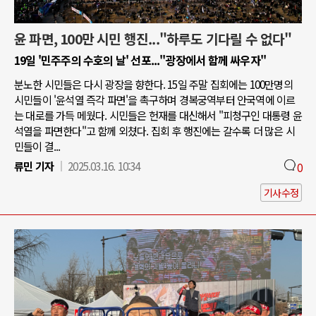
윤 파면, 100만 시민 행진..."하루도 기다릴 수 없다"
19일 '민주주의 수호의 날' 선포..."광장에서 함께 싸우자"
분노한 시민들은 다시 광장을 향한다. 15일 주말 집회에는 100만명의
시민들이 '윤석열 즉각 파면'을 촉구하며 경복궁역부터 안국역에 이르
는 대로를 가득 메웠다. 시민들은 헌재를 대신해서 "피청구인 대통령 윤
석열을 파면한다"고 함께 외쳤다. 집회 후 행진에는 갈수록 더 많은 시
민들이 결...
류민 기자
2025.03.16. 10:34
0
기사수정