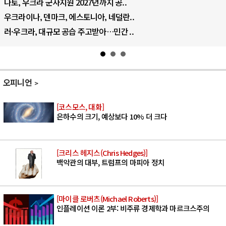
 우크라 군사지원 2027년까지 공..
이란,
이나, 덴마크, 에스토니아, 네덜란..
트럼프
크라, 대규모 공습 주고받아…민간 ..
하마스
오피니언
[코스모스, 대화]
은하수의 크기, 예상보다 10% 더 크다
[크리스 헤지스(Chris Hedges)]
백악관의 대부, 트럼프의 마피아 정치
[마이클 로버츠(Michael Roberts)]
인플레이션 이론 2부: 비주류 경제학과 마르크스주의