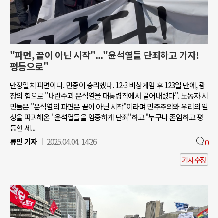
"파면, 끝이 아닌 시작"..."윤석열들 단죄하고 가자!
평등으로"
만장일치 파면이다. 민중이 승리했다. 12·3 비상계엄 후 123일 만에, 광
장의 힘으로 "내란수괴 윤석열을 대통령직에서 끌어내렸다". 노동자∙시
민들은 "윤석열의 파면은 끝이 아닌 시작"이라며 민주주의와 우리의 일
상을 파괴해온 "윤석열들을 엄중하게 단죄"하고 "누구나 존엄하고 평
등한 세...
류민 기자
2025.04.04. 14:26
0
기사수정