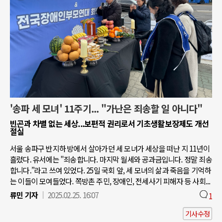
'송파 세 모녀' 11주기... "가난은 죄송할 일 아니다"
빈곤과 차별 없는 세상...보편적 권리로서 기초생활보장제도 개선
절실
서울 송파구 반지하 방에서 살아가던 세 모녀가 세상을 떠난 지 11년이
흘렀다. 유서에는 "죄송합니다. 마지막 월세와 공과금입니다. 정말 죄송
합니다.”라고 쓰여 있었다. 25일 국회 앞, 세 모녀의 삶과 죽음을 기억하
는 이들이 모여들었다. 쪽방촌 주민, 장애인, 전세사기 피해자 등 사회...
류민 기자
2025.02.25. 16:07
1
기사수정