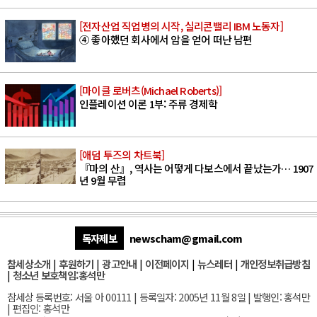
[전자산업 직업병의 시작, 실리콘밸리 IBM 노동자]
④ 좋아했던 회사에서 암을 얻어 떠난 남편
[마이클 로버츠(Michael Roberts)]
인플레이션 이론 1부: 주류 경제학
[애덤 투즈의 차트북]
『마의 산』, 역사는 어떻게 다보스에서 끝났는가… 1907
년 9월 무렵
독자제보
newscham@gmail.com
참세상소개
|
후원하기
|
광고안내
|
이전페이지
|
뉴스레터
|
개인정보취급방침
|
청소년 보호책임:홍석만
참세상 등록번호: 서울 아 00111 | 등록일자: 2005년 11월 8일 | 발행인: 홍석만
| 편집인: 홍석만