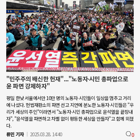
"민주주의 배신한 헌재"..."노동자∙시민 총파업으로
윤 파면 강제하자"
평일 한낮 서울에서만 10만 명의 노동자∙시민들이 일상을 멈추고 거리
에 나섰다. 헌법재판소의 파면 선고 지연에 분노한 노동자∙시민들은 "우
리가 세상의 주인"이라면서 "노동자∙시민 총파업으로 윤석열을 끝장내
자", "윤석열을 파면하고 차별 없이 평등한 세상을 만들자"고 함께 외쳤
다.
류민 기자
2025.03.28. 14:40
0