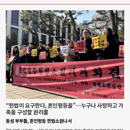
“헌법이 요구한다, 혼인평등을”…누구나 사랑하고 가
족을 구성할 권리를
동성 부부들, 혼인평등 헌법소원나서