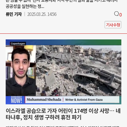
공공성을 실현하는 정...
류민 기자
2025.03.25. 14:56
0
기사수정
이스라엘 공습으로 가자 어린이 174명 이상 사망… 네
타냐후, 정치 생명 구하려 휴전 파기