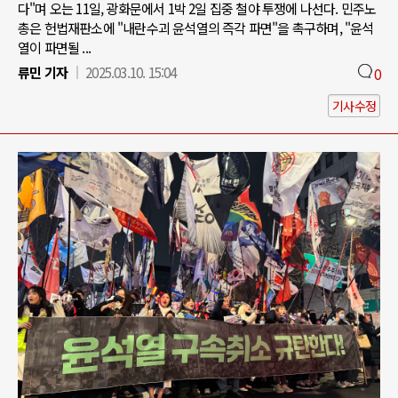
다"며 오는 11일, 광화문에서 1박 2일 집중 철야 투쟁에 나선다. 민주노
총은 헌법재판소에 "내란수괴 윤석열의 즉각 파면"을 촉구하며, "윤석
열이 파면될 ...
류민 기자
2025.03.10. 15:04
0
기사수정