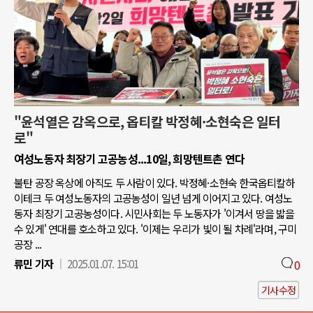
"윤석열은 감옥으로, 옵티칼 박정혜·소현숙은 일터
로"
여성노동자 최장기 고공농성...10일, 희망텐트촌 연다
불탄 공장 옥상에 아직도 두 사람이 있다. 박정혜·소현숙 한국옵티칼하
이테크 두 여성노동자의 고공농성이 일년 넘게 이어지고 있다. 여성노
동자 최장기 고공농성이다. 시민사회는 두 노동자가 '이겨서 땅을 밟을
수 있게' 연대를 호소하고 있다. '이제는 우리가 빛이 될 차례'라며, 구미
공장 ...
류민 기자
2025.01.07. 15:01
0
기사수정