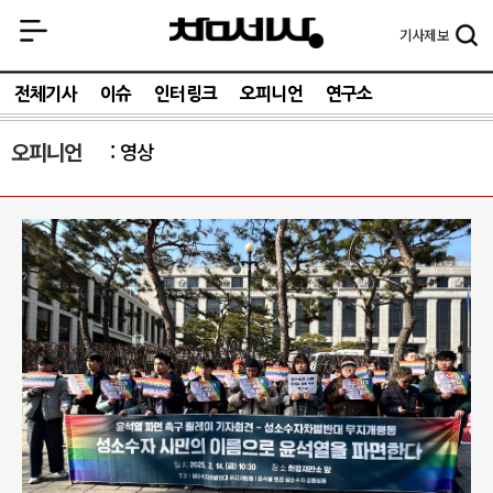
기사
제보
전체기사
이슈
인터링크
오피니언
연구소
오피니언
영상