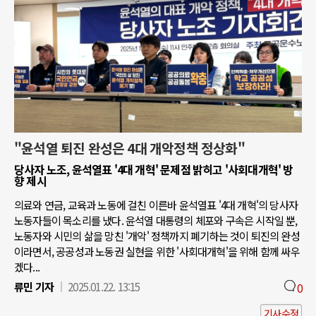
"윤석열 퇴진 완성은 4대 개악정책 정상화"
당사자 노조, 윤석열표 '4대 개혁' 문제점 밝히고 '사회대개혁' 방
향 제시
의료와 연금, 교육과 노동에 걸친 이른바 윤석열표 '4대 개혁'의 당사자
노동자들이 목소리를 냈다. 윤석열 대통령의 체포와 구속은 시작일 뿐,
노동자와 시민의 삶을 망친 '개악' 정책까지 폐기하는 것이 퇴진의 완성
이라면서, 공공성과 노동권 실현을 위한 '사회대개혁'을 위해 함께 싸우
겠다...
류민 기자
2025.01.22. 13:15
0
기사수정