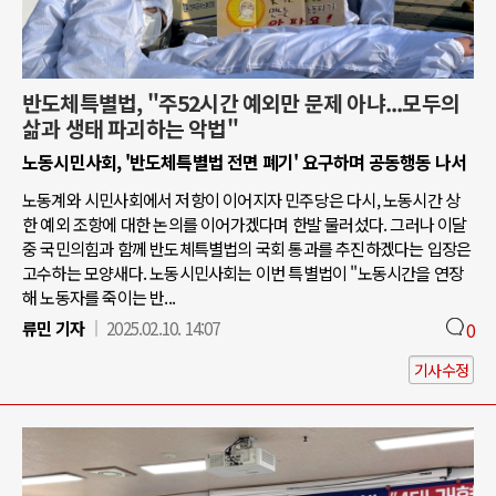
반도체특별법, "주52시간 예외만 문제 아냐...모두의
삶과 생태 파괴하는 악법"
노동시민사회, '반도체특별법 전면 폐기' 요구하며 공동행동 나서
노동계와 시민사회에서 저항이 이어지자 민주당은 다시, 노동시간 상
한 예외 조항에 대한 논의를 이어가겠다며 한발 물러섰다. 그러나 이달
중 국민의힘과 함께 반도체특별법의 국회 통과를 추진하겠다는 입장은
고수하는 모양새다. 노동시민사회는 이번 특별법이 "노동시간을 연장
해 노동자를 죽이는 반...
류민 기자
2025.02.10. 14:07
0
기사수정