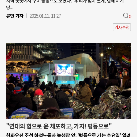
지역 곳곳에서 구미 공장으로 모였다. "우리가 빛이 될게, 함께 이겨
땅...
류민 기자
2025.01.11. 11:27
0
기사수정
"연대의 힘으로 윤 체포하고, 가자! 평등으로"
한화오션 조선 하청노동자 농성장 앞, '평등으로 가는 수요일' 열려