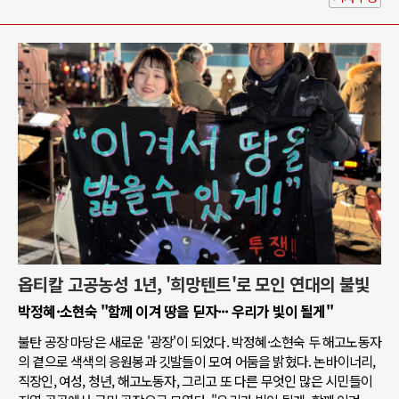
옵티칼 고공농성 1년, '희망텐트'로 모인 연대의 불빛
박정혜·소현숙 "함께 이겨 땅을 딛자··· 우리가 빛이 될게"
불탄 공장 마당은 새로운 '광장'이 되었다. 박정혜·소현숙 두 해고노동자
의 곁으로 색색의 응원봉과 깃발들이 모여 어둠을 밝혔다. 논바이너리,
직장인, 여성, 청년, 해고노동자, 그리고 또 다른 무엇인 많은 시민들이