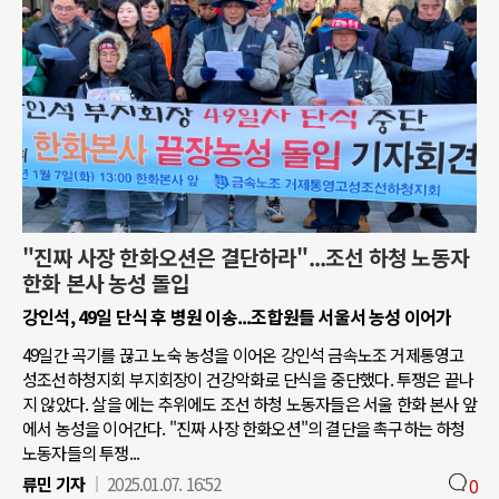
"진짜 사장 한화오션은 결단하라"...조선 하청 노동자
한화 본사 농성 돌입
강인석, 49일 단식 후 병원 이송...조합원들 서울서 농성 이어가
49일간 곡기를 끊고 노숙 농성을 이어온 강인석 금속노조 거제통영고
성조선하청지회 부지회장이 건강악화로 단식을 중단했다. 투쟁은 끝나
지 않았다. 살을 에는 추위에도 조선 하청 노동자들은 서울 한화 본사 앞
에서 농성을 이어간다. "진짜 사장 한화오션"의 결단을 촉구하는 하청
노동자들의 투쟁...
류민 기자
2025.01.07. 16:52
0