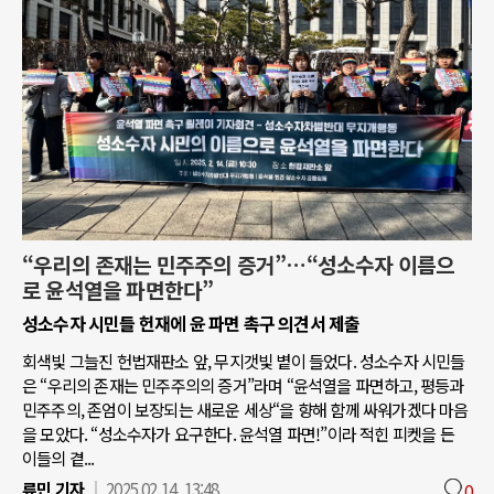
“우리의 존재는 민주주의 증거”…“성소수자 이름으
로 윤석열을 파면한다”
성소수자 시민들 헌재에 윤 파면 촉구 의견서 제출
회색빛 그늘진 헌법재판소 앞, 무지갯빛 볕이 들었다. 성소수자 시민들
은 “우리의 존재는 민주주의의 증거”라며 “윤석열을 파면하고, 평등과
민주주의, 존엄이 보장되는 새로운 세상“을 향해 함께 싸워가겠다 마음
을 모았다. “성소수자가 요구한다. 윤석열 파면!”이라 적힌 피켓을 든
이들의 곁...
류민 기자
2025.02.14. 13:48
0