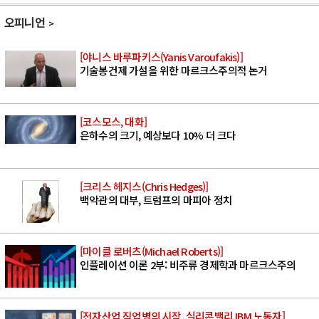
오피니언
[야니스 바루파키스(Yanis Varoufakis)]
기술봉건제 가설을 위한 마르크스주의적 논거
[코스모스, 대화]
은하수의 크기, 예상보다 10% 더 크다
[크리스 헤지스(Chris Hedges)]
백악관의 대부, 트럼프의 마피아 정치
[마이클 로버츠(Michael Roberts)]
인플레이션 이론 2부: 비주류 경제학과 마르크스주의
[전자산업 직업병의 시작, 실리콘밸리 IBM 노동자]