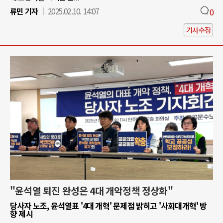
류민 기자
2025.02.10. 14:07
0
기사수정
"윤석열 퇴진 완성은 4대 개악정책 정상화"
당사자 노조, 윤석열표 '4대 개혁' 문제점 밝히고 '사회대개혁' 방
향 제시