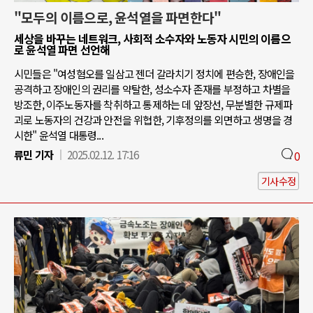
"모두의 이름으로, 윤석열을 파면한다"
세상을 바꾸는 네트워크, 사회적 소수자와 노동자 시민의 이름으
로 윤석열 파면 선언해
시민들은 "여성혐오를 일삼고 젠더 갈라치기 정치에 편승한, 장애인을
공격하고 장애인의 권리를 약탈한, 성소수자 존재를 부정하고 차별을
방조한, 이주노동자를 착취하고 통제하는 데 앞장선, 무분별한 규제파
괴로 노동자의 건강과 안전을 위협한, 기후정의를 외면하고 생명을 경
시한" 윤석열 대통령...
류민 기자
2025.02.12. 17:16
0
기사수정