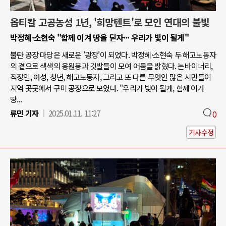
옵티칼 고공농성 1년, '희망텐트'로 모인 연대의 불빛
박정혜·소현숙 "함께 이겨 땅을 딛자··· 우리가 빛이 될게"
불탄 공장 마당은 새로운 '광장'이 되었다. 박정혜·소현숙 두 해고노동자
의 곁으로 색색의 응원봉과 깃발들이 모여 어둠을 밝혔다. 논바이너리,
직장인, 여성, 청년, 해고노동자, 그리고 또 다른 무엇인 많은 시민들이
지역 곳곳에서 구미 공장으로 모였다. "우리가 빛이 될게, 함께 이겨
땅...
류민 기자
2025.01.11. 11:27
0
기사수정