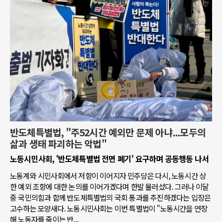
반도체특별법, "주52시간 예외만 문제 아냐...모두의
삶과 생태 파괴하는 악법"
노동시민사회, '반도체특별법 전면 폐기' 요구하며 공동행동 나서
노동계와 시민사회에서 저항이 이어지자 민주당은 다시, 노동시간 상
한 예외 조항에 대한 논의를 이어가겠다며 한발 물러섰다. 그러나 이달
중 국민의힘과 함께 반도체특별법의 국회 통과를 추진하겠다는 입장은
고수하는 모양새다. 노동시민사회는 이번 특별법이 "노동시간을 연장
해 노동자를 죽이는 반...