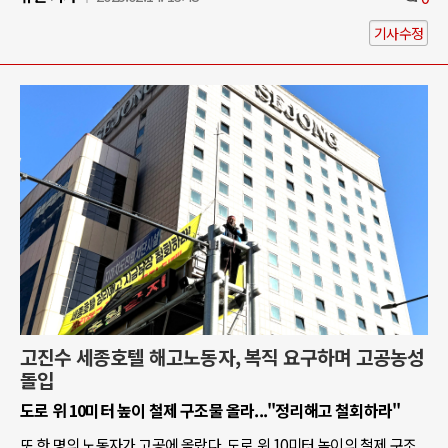
기사수정
고진수 세종호텔 해고노동자, 복직 요구하며 고공농성
돌입
도로 위 10미터 높이 철제 구조물 올라..."정리해고 철회하라"
또 한 명의 노동자가 고공에 올랐다. 도로 위 10미터 높이의 철제 구조