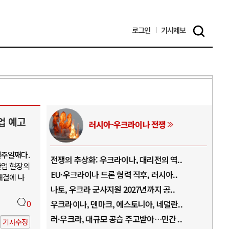
로그인
기사
제보
업 예고
러시아-우크라이나 전쟁
일주일째다.
.
전쟁의 추상화: 우크라이나, 대리전의 역..
호르
산업 현장의
..
EU·우크라이나 드론 협력 직후, 러시아..
호르
해결에 나
로..
나토, 우크라 군사지원 2027년까지 공..
이란
..
0
우크라이나, 덴마크, 에스토니아, 네덜란..
트럼
 ..
러·우크라, 대규모 공습 주고받아…민간 ..
하마
기사수정