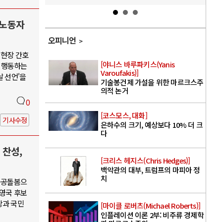
 노동자
오피니언
 현장 간호
[야니스 바루파키스(Yanis
 행동하는
Varoufakis)]
날 선언'을
기술봉건제 가설을 위한 마르크스주
의적 논거
0
[코스모스, 대화]
기사수정
은하수의 크기, 예상보다 10% 더 크
다
 찬성,
[크리스 헤지스(Chris Hedges)]
백악관의 대부, 트럼프의 마피아 정
치
·공공돌봄으
권영국 후보
당과 국민
[마이클 로버츠(Michael Roberts)]
인플레이션 이론 2부: 비주류 경제학