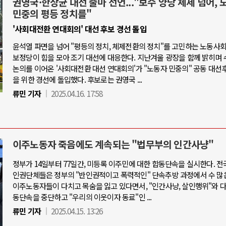
권영국·한상균 대선 출마 선언..."보수 양당 체제 넘어, 
민중의 평등 정치를"
'사회대전환 연대회의' 대선 후보 경선 돌입
윤석열 파면을 넘어 "평등의 정치, 체제전환의 정치"를 고민하는 노동사
보정당이 힘을 모아 조기 대선에 대응한다. 지난겨울 광장을 함께 밝히며 
논의를 이어온 '사회대전환 대선 연대회의'가 "노동자 민중의" 공동 대선
을 위한 경선에 돌입했다. 후보로는 권영국 ...
류민 기자
2025.04.16. 17:58
이주노동자 죽음에도 계속되는 "법무부의 인간사냥"
정부가 14일부터 77일간, 미등록 이주민에 대한 합동단속을 실시한다. 전
인권단체들은 정부의 "반인권적이고 폭력적인" 단속추방 과정에서 수 많
이주노동자들이 다치고 목숨을 잃고 있다면서, "인간사냥, 살인행위"와 
동단속을 중단하고 "우리의 이웃이자 동료"인 ...
류민 기자
2025.04.15. 13:26