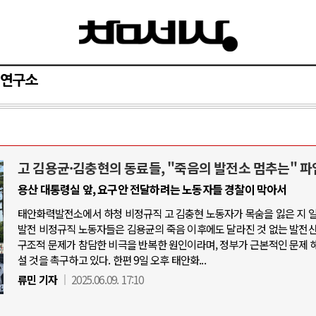
연구소
고 김용균·김충현의 동료들, "죽음의 발전소 멈추는" 파
AI와 인간
용산 대통령실 앞, 요구안 전달하려는 노동자들 경찰이 막아서
태안화력발전소에서 하청 비정규직 고 김충현 노동자가 목숨을 잃은 지 
중국 AI, 저가 공세로 글로벌 토큰 시.
발전 비정규직 노동자들은 김용균의 죽음 이후에도 달라진 것 없는 발전
AI 국부펀드 구상 놓고 미국 진보진영 
구조적 문제가 참담한 비극을 반복한 원인이라며, 정부가 근본적인 문제 
설 것을 촉구하고 있다. 한편 9일 오후 태안화...
AI 데이터센터 반대 투쟁은 새로운 글
류민 기자
2025.06.09. 17:10
AI의 숨은 환경 비용: 데이터센터 확산
AI는 어떻게 미국 민주주의를 잠식하고