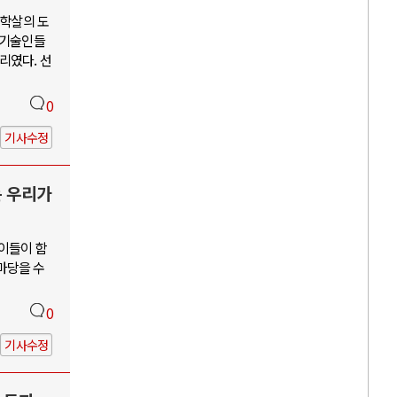
단학살의 도
학기술인들
리였다. 선
0
기사수정
는 우리가
 이들이 함
앞마당을 수
0
기사수정