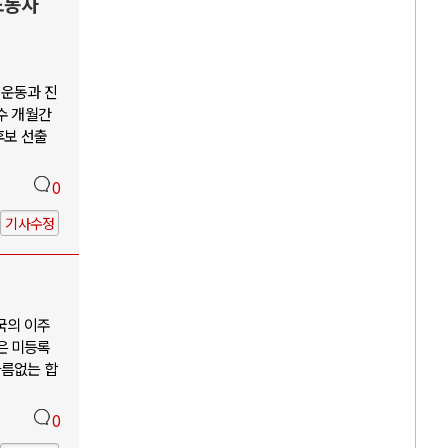
노동자
회운동과 진
수 개월간
후보 선출
0
기사수정
국의 이주
은 미등록
다름없는 합
0