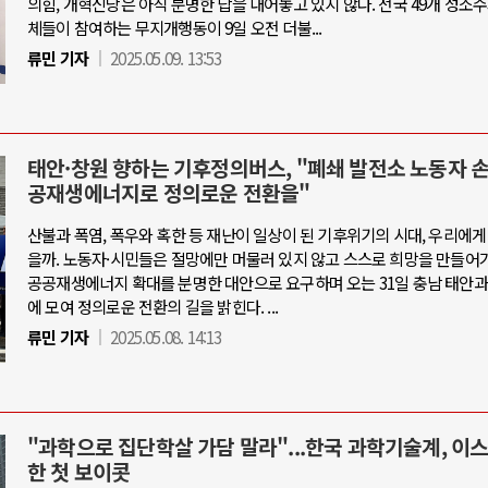
의힘, 개혁신당은 아직 분명한 답을 내어놓고 있지 않다. 전국 49개 성소
체들이 참여하는 무지개행동이 9일 오전 더불...
류민 기자
2025.05.09. 13:53
태안·창원 향하는 기후정의버스, "폐쇄 발전소 노동자 
공재생에너지로 정의로운 전환을"
산불과 폭염, 폭우와 혹한 등 재난이 일상이 된 기후위기의 시대, 우리에게
을까. 노동자·시민들은 절망에만 머물러 있지 않고 스스로 희망을 만들어가
공공재생에너지 확대를 분명한 대안으로 요구하며 오는 31일 충남 태안과
에 모여 정의로운 전환의 길을 밝힌다. ...
류민 기자
2025.05.08. 14:13
"과학으로 집단학살 가담 말라"...한국 과학기술계, 이
한 첫 보이콧