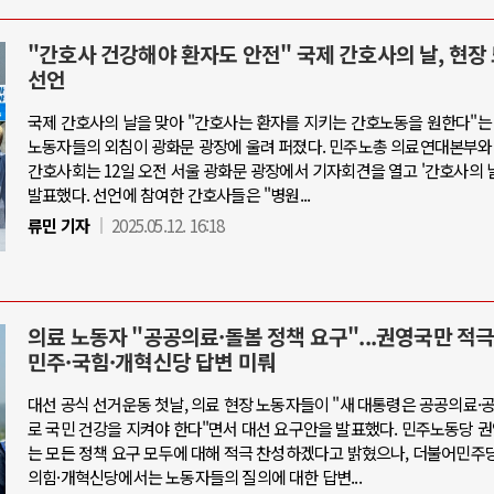
"간호사 건강해야 환자도 안전" 국제 간호사의 날, 현장
선언
국제 간호사의 날을 맞아 "간호사는 환자를 지키는 간호노동을 원한다"는
노동자들의 외침이 광화문 광장에 울려 퍼졌다. 민주노총 의료연대본부와
간호사회는 12일 오전 서울 광화문 광장에서 기자회견을 열고 '간호사의 
발표했다. 선언에 참여한 간호사들은 "병원...
류민 기자
2025.05.12. 16:18
의료 노동자 "공공의료·돌봄 정책 요구"...권영국만 적극
민주·국힘·개혁신당 답변 미뤄
대선 공식 선거운동 첫날, 의료 현장 노동자들이 "새 대통령은 공공의료
로 국민 건강을 지켜야 한다"면서 대선 요구안을 발표했다. 민주노동당 
는 모든 정책 요구 모두에 대해 적극 찬성하겠다고 밝혔으나, 더불어민주
의힘·개혁신당에서는 노동자들의 질의에 대한 답변...