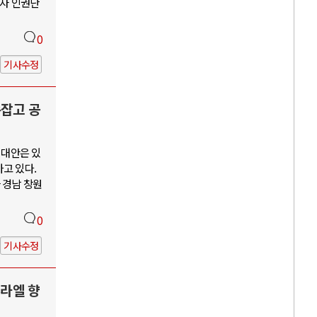
수자 인권단
0
기사수정
손잡고 공
 대안은 있
고 있다.
 경남 창원
0
기사수정
스라엘 향