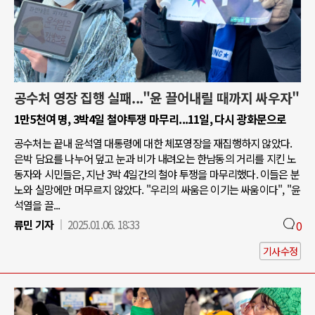
공수처 영장 집행 실패..."윤 끌어내릴 때까지 싸우자"
1만5천여 명, 3박4일 철야투쟁 마무리...11일, 다시 광화문으로
공수처는 끝내 윤석열 대통령에 대한 체포영장을 재집행하지 않았다.
은박 담요를 나누어 덮고 눈과 비가 내려오는 한남동의 거리를 지킨 노
동자와 시민들은, 지난 3박 4일간의 철야 투쟁을 마무리했다. 이들은 분
노와 실망에만 머무르지 않았다. "우리의 싸움은 이기는 싸움이다", "윤
석열을 끌...
류민 기자
2025.01.06. 18:33
0
기사수정