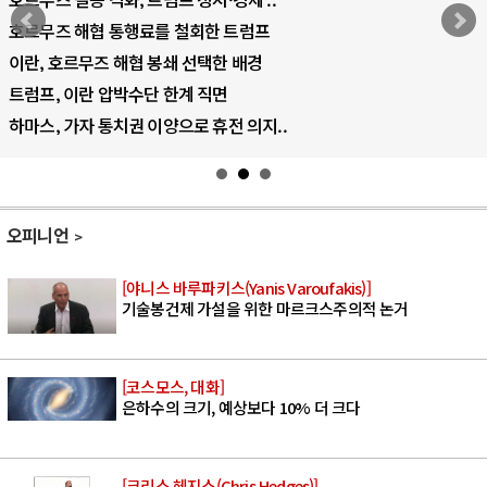
AI 국부펀드 구상 놓고 미국 진보진영 ..
AI 데이터센터 반대 투쟁은 새로운 글로..
AI의 숨은 환경 비용: 데이터센터 확산..
AI는 어떻게 미국 민주주의를 잠식하고 ..
오피니언
[야니스 바루파키스(Yanis Varoufakis)]
기술봉건제 가설을 위한 마르크스주의적 논거
[코스모스, 대화]
은하수의 크기, 예상보다 10% 더 크다
[크리스 헤지스(Chris Hedges)]