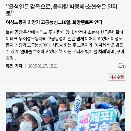
"윤석열은 감옥으로, 옵티칼 박정혜·소현숙은 일터
로"
여성노동자 최장기 고공농성...10일, 희망텐트촌 연다
불탄 공장 옥상에 아직도 두 사람이 있다. 박정혜·소현숙 한국옵티칼하
이테크 두 여성노동자의 고공농성이 일년 넘게 이어지고 있다. 여성노
동자 최장기 고공농성이다. 시민사회는 두 노동자가 '이겨서 땅을 밟을
수 있게' 연대를 호소하고 있다. '이제는 우리가 빛이 될 차례'라며, 구미
공장 ...
류민 기자
2025.01.07. 15:01
0
기사수정