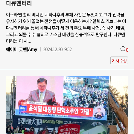
다큐멘터리
이스라엘 총리 베냐민 네타냐후의 부패 사건은 무엇이고 그가 권력을
유지하기 위해 끝없는 전쟁을 어떻게 이용하는가? 알렉스 기브니는 이
다큐멘터리를 통해 네타냐후가 세 건의 주요 부패 사건, 즉 사기, 배임,
그리고 뇌물 수수 혐의로 기소된 배경을 심층적으로 탐구한다. 다큐멘
터리는 이 사...
에이미 굿맨(Amy
2024.12.20. 9:52
0
기사수정