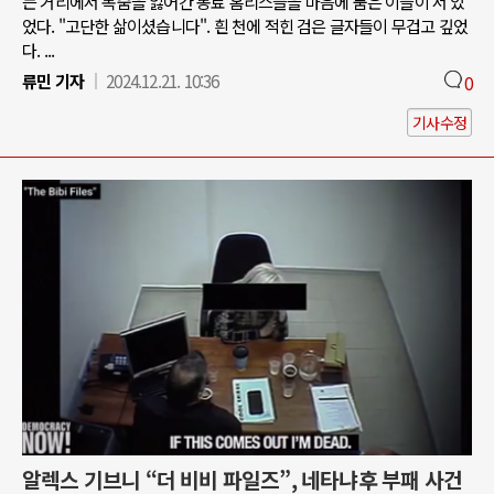
는 거리에서 목숨을 잃어간 동료 홈리스들을 마음에 품은 이들이 서 있
었다. "고단한 삶이셨습니다". 흰 천에 적힌 검은 글자들이 무겁고 깊었
다. ...
류민 기자
2024.12.21. 10:36
0
기사수정
알렉스 기브니 “더 비비 파일즈”, 네타냐후 부패 사건