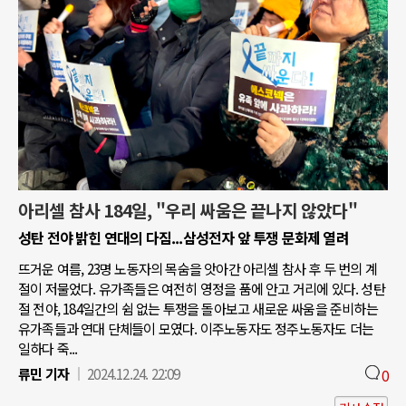
아리셀 참사 184일, "우리 싸움은 끝나지 않았다"
성탄 전야 밝힌 연대의 다짐...삼성전자 앞 투쟁 문화제 열려
뜨거운 여름, 23명 노동자의 목숨을 앗아간 아리셀 참사 후 두 번의 계
절이 저물었다. 유가족들은 여전히 영정을 품에 안고 거리에 있다. 성탄
절 전야, 184일간의 쉼 없는 투쟁을 돌아보고 새로운 싸움을 준비하는
유가족들과 연대 단체들이 모였다. 이주노동자도 정주노동자도 더는
일하다 죽...
류민 기자
2024.12.24. 22:09
0