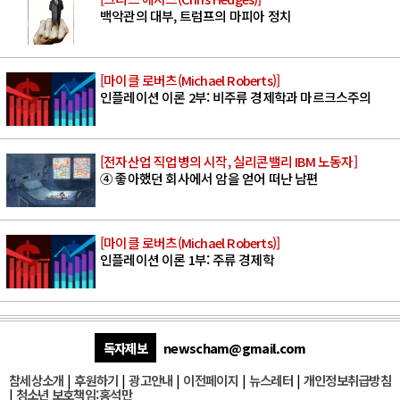
백악관의 대부, 트럼프의 마피아 정치
[마이클 로버츠(Michael Roberts)]
인플레이션 이론 2부: 비주류 경제학과 마르크스주의
[전자산업 직업병의 시작, 실리콘밸리 IBM 노동자]
④ 좋아했던 회사에서 암을 얻어 떠난 남편
[마이클 로버츠(Michael Roberts)]
인플레이션 이론 1부: 주류 경제학
독자제보
newscham@gmail.com
참세상소개
|
후원하기
|
광고안내
|
이전페이지
|
뉴스레터
|
개인정보취급방침
|
청소년 보호책임:홍석만