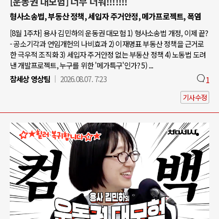
[운동권 대모험] 너무 더워!!!!!!!
형사소송법, 부동산 정책, 세입자 주거안정, 메가프로젝트, 폭염
[8월 1주차] 용사 김민하의 운동권 대모험 1) 형사소송법 개정, 이제 끝?
- 공소기각과 연임개헌의 나비효과 2) 이재명표 부동산 정책을 근거로
한 극우적 조직화 3) 세입자 주거안정 없는 부동산 정책 4) 노동법 도려
낸 개발프로젝트, 누구를 위한 '메가특구'인가? 5) ...
참세상 영상팀
2026.08.07. 7:23
1
기사수정