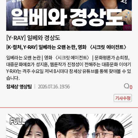
[Y-RAY] 일베와 경상도
[K-컬처, Y-RAY] 일베라는 오랜 논란, 영화 〈시크릿 에이전트〉
일베라는 오랜 논란 | 영화 〈시크릿 에이전트〉 | 문화평론가 손희정,
대중문화애호가 성지훈, 웹툰작가 진정성이 전해주는 대중문화 이야기
Y-RAY는 격주 수요일 저녁 8시마다 참세상 유튜브를 통해 찾아볼 수 있
습니다.
참세상 영상팀
2026.07.16. 19:56
0
기사수정