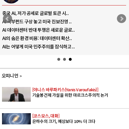
중국 AI, 저가 공세로 글로벌 토큰 시..
AI 국부펀드 구상 놓고 미국 진보진영 ..
AI 데이터센터 반대 투쟁은 새로운 글로..
AI의 숨은 환경 비용: 데이터센터 확산..
AI는 어떻게 미국 민주주의를 잠식하고 ..
오피니언
[야니스 바루파키스(Yanis Varoufakis)]
기술봉건제 가설을 위한 마르크스주의적 논거
[코스모스, 대화]
은하수의 크기, 예상보다 10% 더 크다