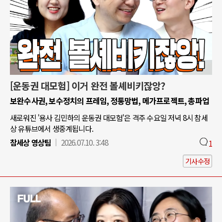
[운동권 대모험] 이거 완전 볼셰비키잖앙?
보완수사권, 보수정치의 프레임, 정통망법, 메가프로젝트, 총파업
새로워진 '용사 김민하의 운동권 대모험'은 격주 수요일 저녁 8시 참세
상 유튜브에서 생중계됩니다.
참세상 영상팀
2026.07.10. 3:48
1
기사수정