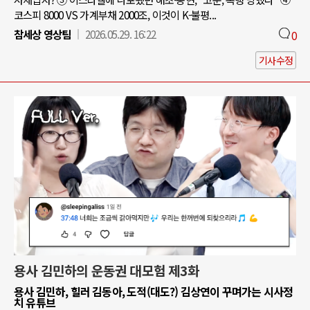
코스피 8000 VS 가계부채 2000조, 이것이 K-불평...
참세상 영상팀
2026.05.29. 16:22
0
기사수정
용사 김민하의 운동권 대모험 제3화
용사 김민하, 힐러 김동아, 도적(대도?) 김상연이 꾸며가는 시사정
치 유튜브