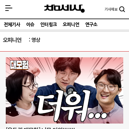
기사
제보
전체기사
이슈
인터링크
오피니언
연구소
오피니언
영상