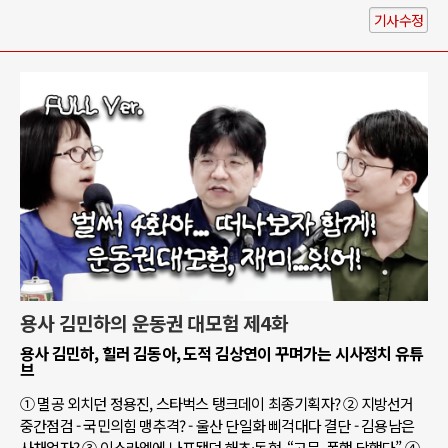
기사수정
용사 김민하의 운동권 대모험 제4화
용사 김민하, 힐러 김동아, 도적 김상연이 꾸며가는 시사정치 유튜
브
① 멸공 외치던 정용진, 스타벅스 탱크데이 최종기획자? ② 지방선거
중간점검 - 국민의힘 맹추격? - 울산 단일화 삐걱대다 결단 - 김용남은
사채업자? ③ 이스라엘에 나포됐던 해초·동현, “고문, 폭행 당했다” ④