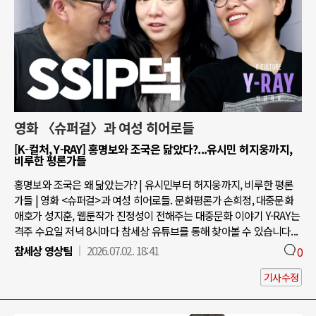
영화 〈슈퍼걸〉과 여성 히어로들
[K-컬처, Y-RAY] 홍명보와 조국은 닮았다?...유시민 허지웅까지,
비루한 평론가들
홍명보와 조국은 왜 닮았는가? | 유시민부터 허지웅까지, 비루한 평론
가들 | 영화 <슈퍼걸>과 여성 히어로들. 문화평론가 손희정, 대중문화
애호가 성지훈, 웹툰작가 진정성이 전해주는 대중문화 이야기 Y-RAY는
격주 수요일 저녁 8시마다 참세상 유튜브를 통해 찾아볼 수 있습니다...
참세상 영상팀
2026.07.02. 18:41
0
기사수정