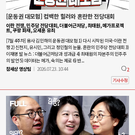
[운동권 대모험] 컴백한 힐러와 혼란한 전당대회
이란 전쟁, 민주당 전당대회, 더불어근저당, 최태원, 메가프로젝
트, 쿠팡 화재, 오세훈 유죄
[7월 4주차] 용사 김민하의 운동권 대모험 1) 다시 시작된 미국-이란 전
쟁 2) 신천지, 유시민, 그리고 정민철의 눈물. 혼란의 민주당 전당대회 3)
이재명 발 뉴스 : 더불어근저당과 성과급 4) 최태원의 자본주의 민주주
의 발언 5) 데이터는 메가, 숙의는 제로 6) 반...
참세상 영상팀
2026.07.23. 10:44
2
기사수정