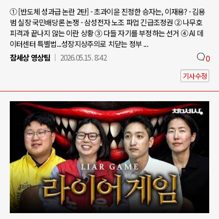
① [반도체 성과급 논란 2탄] - 초과이윤 진정한 승자는, 이재용? - 김용
범 실장 국민배당론 논쟁 - 삼성전자 노조 파업 긴급조정권 ② 나무호
피격과 끝나지 않는 이란 상황 ③ 다들 자기를 부정하는 선거 ④ AI 데
이터센터 특별법...성장지상주의로 치닫는 정부 ...
참세상 영상팀
2026.05.15. 8:42
0
기사수정