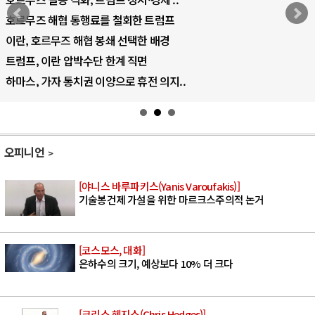
AI 국부펀드 구상 놓고 미국 진보진영 ..
AI 데이터센터 반대 투쟁은 새로운 글로..
AI의 숨은 환경 비용: 데이터센터 확산..
AI는 어떻게 미국 민주주의를 잠식하고 ..
오피니언
[야니스 바루파키스(Yanis Varoufakis)]
기술봉건제 가설을 위한 마르크스주의적 논거
[코스모스, 대화]
은하수의 크기, 예상보다 10% 더 크다
[크리스 헤지스(Chris Hedges)]