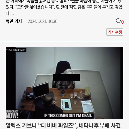
는 거리에서 목숨을 잃어간 동료 홈리스들을 마음에 품은 이들이 서 있
었다. "고단한 삶이셨습니다". 흰 천에 적힌 검은 글자들이 무겁고 깊었
다. ...
류민 기자
2024.12.21. 10:36
0
기사수정
알렉스 기브니 “더 비비 파일즈”, 네타냐후 부패 사건