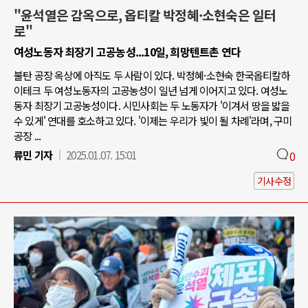
"윤석열은 감옥으로, 옵티칼 박정혜·소현숙은 일터
로"
여성노동자 최장기 고공농성...10일, 희망텐트촌 연다
불탄 공장 옥상에 아직도 두 사람이 있다. 박정혜·소현숙 한국옵티칼하
이테크 두 여성노동자의 고공농성이 일년 넘게 이어지고 있다. 여성노
동자 최장기 고공농성이다. 시민사회는 두 노동자가 '이겨서 땅을 밟을
수 있게' 연대를 호소하고 있다. '이제는 우리가 빛이 될 차례'라며, 구미
공장 ...
류민 기자
2025.01.07. 15:01
0
기사수정