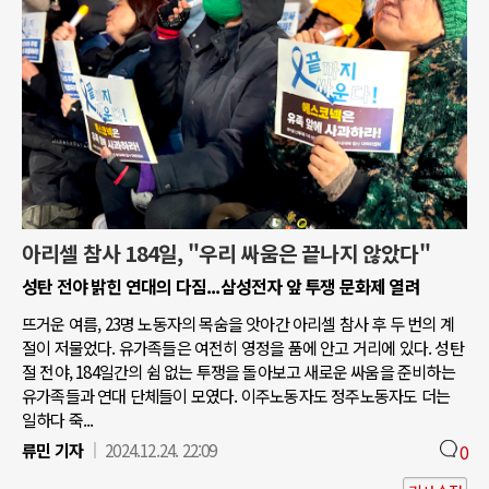
아리셀 참사 184일, "우리 싸움은 끝나지 않았다"
성탄 전야 밝힌 연대의 다짐...삼성전자 앞 투쟁 문화제 열려
뜨거운 여름, 23명 노동자의 목숨을 앗아간 아리셀 참사 후 두 번의 계
절이 저물었다. 유가족들은 여전히 영정을 품에 안고 거리에 있다. 성탄
절 전야, 184일간의 쉼 없는 투쟁을 돌아보고 새로운 싸움을 준비하는
유가족들과 연대 단체들이 모였다. 이주노동자도 정주노동자도 더는
일하다 죽...
류민 기자
2024.12.24. 22:09
0