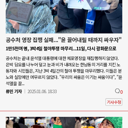
공수처 영장 집행 실패..."윤 끌어내릴 때까지 싸우자"
1만5천여 명, 3박4일 철야투쟁 마무리...11일, 다시 광화문으로
공수처는 끝내 윤석열 대통령에 대한 체포영장을 재집행하지 않았다.
은박 담요를 나누어 덮고 눈과 비가 내려오는 한남동의 거리를 지킨 노
동자와 시민들은, 지난 3박 4일간의 철야 투쟁을 마무리했다. 이들은 분
노와 실망에만 머무르지 않았다. "우리의 싸움은 이기는 싸움이다", "윤
석열을 끌...
류민 기자
2025.01.06. 18:33
0
기사수정