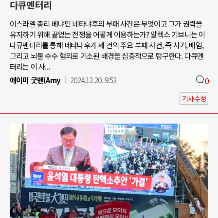
다큐멘터리
이스라엘 총리 베냐민 네타냐후의 부패 사건은 무엇이고 그가 권력을
유지하기 위해 끝없는 전쟁을 어떻게 이용하는가? 알렉스 기브니는 이
다큐멘터리를 통해 네타냐후가 세 건의 주요 부패 사건, 즉 사기, 배임,
그리고 뇌물 수수 혐의로 기소된 배경을 심층적으로 탐구한다. 다큐멘
터리는 이 사...
에이미 굿맨(Amy
2024.12.20. 9:52
0
기사수정