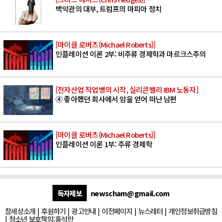
백악관의 대부, 트럼프의 마피아 정치
[마이클 로버츠(Michael Roberts)]
인플레이션 이론 2부: 비주류 경제학과 마르크스주의
[전자산업 직업병의 시작, 실리콘밸리 IBM 노동자]
④ 좋아했던 회사에서 암을 얻어 떠난 남편
[마이클 로버츠(Michael Roberts)]
인플레이션 이론 1부: 주류 경제학
독자제보
newscham@gmail.com
참세상소개
|
후원하기
|
광고안내
|
이전페이지
|
뉴스레터
|
개인정보취급방침
|
청소년 보호책임:홍석만