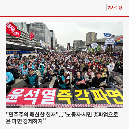
기사수정
"민주주의 배신한 헌재"..."노동자∙시민 총파업으로
윤 파면 강제하자"