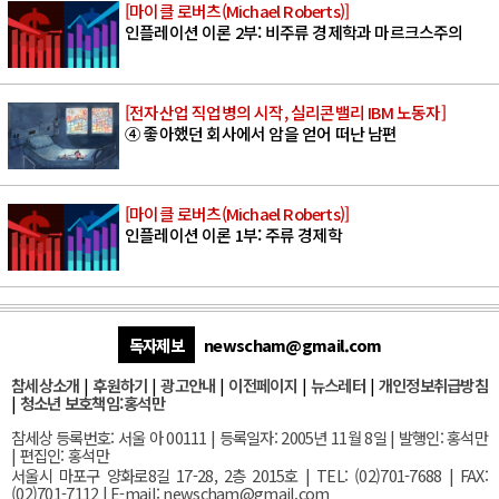
[마이클 로버츠(Michael Roberts)]
인플레이션 이론 2부: 비주류 경제학과 마르크스주의
[전자산업 직업병의 시작, 실리콘밸리 IBM 노동자]
④ 좋아했던 회사에서 암을 얻어 떠난 남편
[마이클 로버츠(Michael Roberts)]
인플레이션 이론 1부: 주류 경제학
독자제보
newscham@gmail.com
참세상소개
|
후원하기
|
광고안내
|
이전페이지
|
뉴스레터
|
개인정보취급방침
|
청소년 보호책임:홍석만
참세상 등록번호: 서울 아 00111 | 등록일자: 2005년 11월 8일 | 발행인: 홍석만
| 편집인: 홍석만
서울
시 마포구 양화로8길 17-28, 2층 2015호
| TEL: (02)701-7688 | FAX:
(02)701-7112 |
E-mail:
newscham@gmail.com