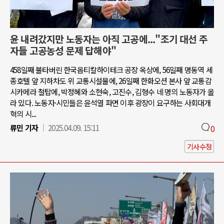
윤 내려갔지만 노동자는 아직 고공에..."조기 대선 주
자들 고공농성 문제 답해야"
458일째 불타버린 한국옵티칼하이테크 공장 옥상에, 56일째 명동역 세
종호텔 앞 지하차도 위 교통시설물에, 26일째 한화오션 본사 앞 교통감
시카메라 철탑에, 박정혜와 소현숙, 고진수, 김형수 네 명의 노동자가 올
라 있다. 노동자·시민들은 윤석열 파면 이후 광장이 요구하는 사회대개
혁의 시...
류민 기자
2025.04.09. 15:11
0
기사수정