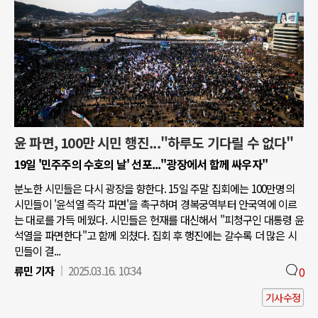
윤 파면, 100만 시민 행진..."하루도 기다릴 수 없다"
19일 '민주주의 수호의 날' 선포..."광장에서 함께 싸우자"
분노한 시민들은 다시 광장을 향한다. 15일 주말 집회에는 100만명의
시민들이 '윤석열 즉각 파면'을 촉구하며 경복궁역부터 안국역에 이르
는 대로를 가득 메웠다. 시민들은 헌재를 대신해서 "피청구인 대통령 윤
석열을 파면한다"고 함께 외쳤다. 집회 후 행진에는 갈수록 더 많은 시
민들이 결...
류민 기자
2025.03.16. 10:34
0
기사수정