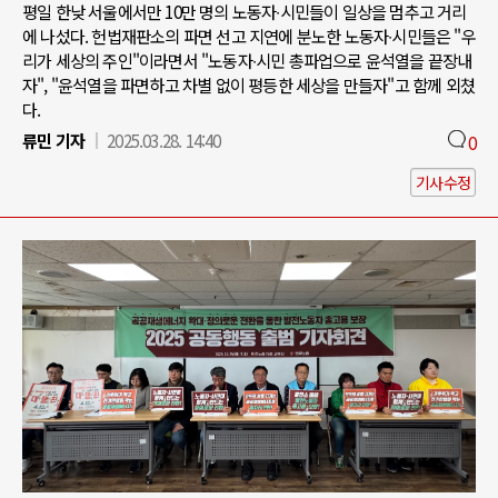
평일 한낮 서울에서만 10만 명의 노동자∙시민들이 일상을 멈추고 거리
에 나섰다. 헌법재판소의 파면 선고 지연에 분노한 노동자∙시민들은 "우
리가 세상의 주인"이라면서 "노동자∙시민 총파업으로 윤석열을 끝장내
자", "윤석열을 파면하고 차별 없이 평등한 세상을 만들자"고 함께 외쳤
다.
류민 기자
2025.03.28. 14:40
0
기사수정