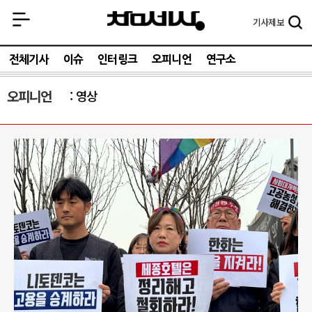
기사
제보
전체기사
이슈
인터링크
오피니언
연구소
오피니언
영상