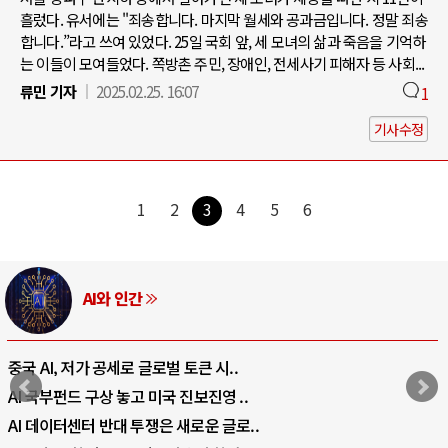
흘렀다. 유서에는 "죄송합니다. 마지막 월세와 공과금입니다. 정말 죄송
합니다.”라고 쓰여 있었다. 25일 국회 앞, 세 모녀의 삶과 죽음을 기억하
는 이들이 모여들었다. 쪽방촌 주민, 장애인, 전세사기 피해자 등 사회...
류민 기자
2025.02.25. 16:07
1
기사수정
1
2
3
4
5
6
AI와 인간
중국 AI, 저가 공세로 글로벌 토큰 시..
AI 국부펀드 구상 놓고 미국 진보진영 ..
AI 데이터센터 반대 투쟁은 새로운 글로..