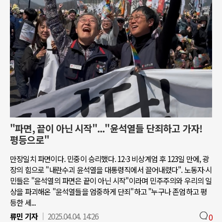
"파면, 끝이 아닌 시작"..."윤석열들 단죄하고 가자!
평등으로"
만장일치 파면이다. 민중이 승리했다. 12·3 비상계엄 후 123일 만에, 광
장의 힘으로 "내란수괴 윤석열을 대통령직에서 끌어내렸다". 노동자∙시
민들은 "윤석열의 파면은 끝이 아닌 시작"이라며 민주주의와 우리의 일
상을 파괴해온 "윤석열들을 엄중하게 단죄"하고 "누구나 존엄하고 평
등한 세...
류민 기자
2025.04.04. 14:26
0