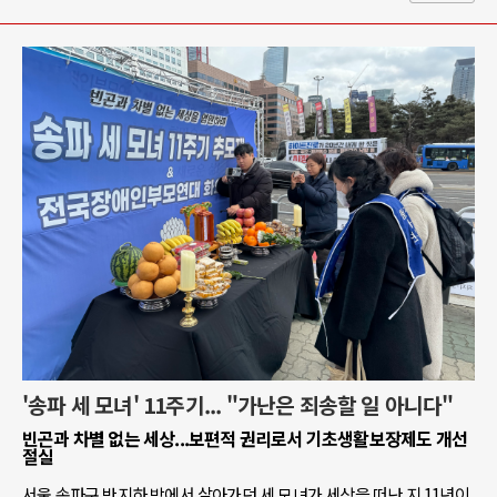
'송파 세 모녀' 11주기... "가난은 죄송할 일 아니다"
빈곤과 차별 없는 세상...보편적 권리로서 기초생활보장제도 개선
절실
서울 송파구 반지하 방에서 살아가던 세 모녀가 세상을 떠난 지 11년이