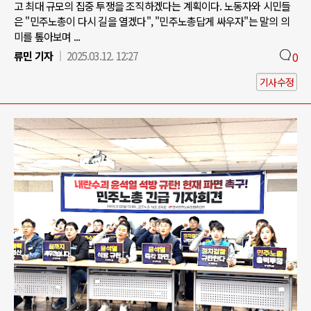
고 최대 규모의 집중 투쟁을 조직하겠다는 계획이다. 노동자와 시민들
은 "민주노총이 다시 길을 열겠다", "민주노총답게 싸우자"는 말의 의
미를 톺아보며 ...
류민 기자
2025.03.12. 12:27
0
기사수정