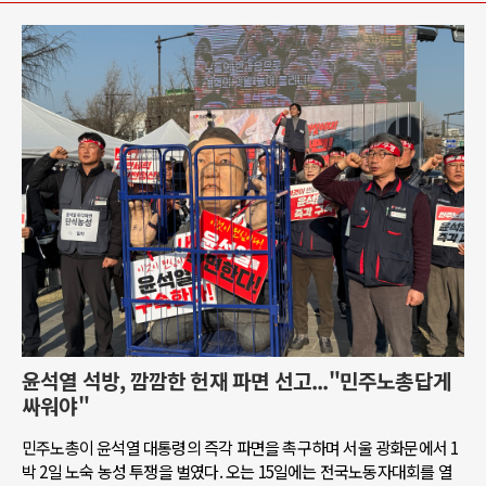
윤석열 석방, 깜깜한 헌재 파면 선고..."민주노총답게
싸워야"
민주노총이 윤석열 대통령의 즉각 파면을 촉구하며 서울 광화문에서 1
박 2일 노숙 농성 투쟁을 벌였다. 오는 15일에는 전국노동자대회를 열