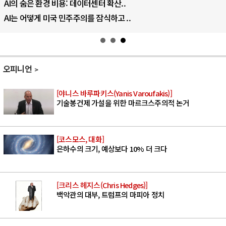
AI의 숨은 환경 비용: 데이터센터 확산..
AI는 어떻게 미국 민주주의를 잠식하고 ..
오피니언
[야니스 바루파키스(Yanis Varoufakis)]
기술봉건제 가설을 위한 마르크스주의적 논거
[코스모스, 대화]
은하수의 크기, 예상보다 10% 더 크다
[크리스 헤지스(Chris Hedges)]
백악관의 대부, 트럼프의 마피아 정치