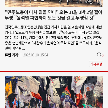
"민주노총이 다시 길을 연다" 오는 11일 1박 2일 철야
투쟁 "윤석열 파면까지 모든 것을 걸고 투쟁할 것"
전국민주노동조합총연맹은 긴급 기자회견을 열고 윤석열 석방에 대한
입장과 앞으로의 투쟁 계획을 발표했다. "민주노총이 다시 길을 열겠
다"며 오는 11일, 광화문에서 1박 2일 집중 철야 투쟁에 나선다. 민주노
총은 헌법재판소에 "내란수괴 윤석열의 즉각 파면"을 촉구하며, "윤석
열이 파면될 ...
류민 기자
2025.03.10. 15:04
0
기사수정