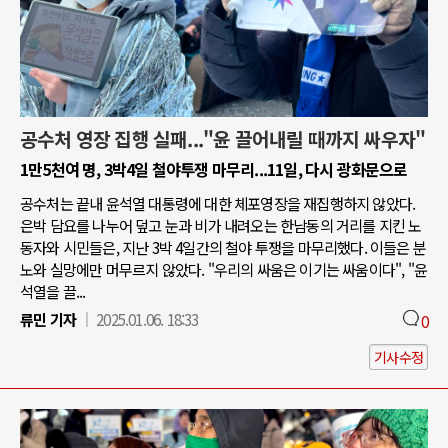
공수처 영장 집행 실패..."윤 끌어내릴 때까지 싸우자"
1만5천여 명, 3박4일 철야투쟁 마무리...11일, 다시 광화문으로
공수처는 끝내 윤석열 대통령에 대한 체포영장을 재집행하지 않았다.
은박 담요를 나누어 덮고 눈과 비가 내려오는 한남동의 거리를 지킨 노
동자와 시민들은, 지난 3박 4일간의 철야 투쟁을 마무리했다. 이들은 분
노와 실망에만 머무르지 않았다. "우리의 싸움은 이기는 싸움이다", "윤
석열을 끌...
류민 기자
2025.01.06. 18:33
0
기사수정