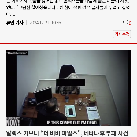
는 거리에서 목숨을 잃어간 동료 홈리스들을 마음에 품은 이들이 서 있
었다. "고단한 삶이셨습니다". 흰 천에 적힌 검은 글자들이 무겁고 깊었
다. ...
류민 기자
2024.12.21. 10:36
0
기사수정
알렉스 기브니 “더 비비 파일즈”, 네타냐후 부패 사건