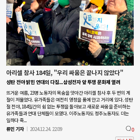
아리셀 참사 184일, "우리 싸움은 끝나지 않았다"
성탄 전야 밝힌 연대의 다짐...삼성전자 앞 투쟁 문화제 열려
뜨거운 여름, 23명 노동자의 목숨을 앗아간 아리셀 참사 후 두 번의 계
절이 저물었다. 유가족들은 여전히 영정을 품에 안고 거리에 있다. 성탄
절 전야, 184일간의 쉼 없는 투쟁을 돌아보고 새로운 싸움을 준비하는
유가족들과 연대 단체들이 모였다. 이주노동자도 정주노동자도 더는
일하다 죽...
류민 기자
2024.12.24. 22:09
0