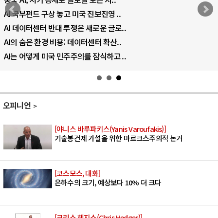
AI 국부펀드 구상 놓고 미국 진보진영 ..
AI 데이터센터 반대 투쟁은 새로운 글로..
AI의 숨은 환경 비용: 데이터센터 확산..
AI는 어떻게 미국 민주주의를 잠식하고 ..
오피니언
[야니스 바루파키스(Yanis Varoufakis)]
기술봉건제 가설을 위한 마르크스주의적 논거
[코스모스, 대화]
은하수의 크기, 예상보다 10% 더 크다
[크리스 헤지스(Chris Hedges)]