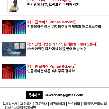
백악관의 대부, 트럼프의 마피아 정치
[마이클 로버츠(Michael Roberts)]
인플레이션 이론 2부: 비주류 경제학과 마르크스주의
[전자산업 직업병의 시작, 실리콘밸리 IBM 노동자]
④ 좋아했던 회사에서 암을 얻어 떠난 남편
[마이클 로버츠(Michael Roberts)]
인플레이션 이론 1부: 주류 경제학
독자제보
newscham@gmail.com
참세상소개
|
후원하기
|
광고안내
|
이전페이지
|
뉴스레터
|
개인정보취급방침
|
청소년 보호책임:홍석만