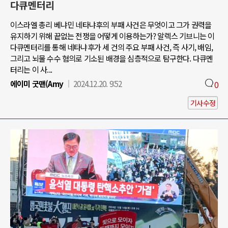
다큐멘터리
이스라엘 총리 베냐민 네타냐후의 부패 사건은 무엇이고 그가 권력을
유지하기 위해 끝없는 전쟁을 어떻게 이용하는가? 알렉스 기브니는 이
다큐멘터리를 통해 네타냐후가 세 건의 주요 부패 사건, 즉 사기, 배임,
그리고 뇌물 수수 혐의로 기소된 배경을 심층적으로 탐구한다. 다큐멘
터리는 이 사...
에이미 굿맨(Amy
2024.12.20. 9:52
0
기사수정