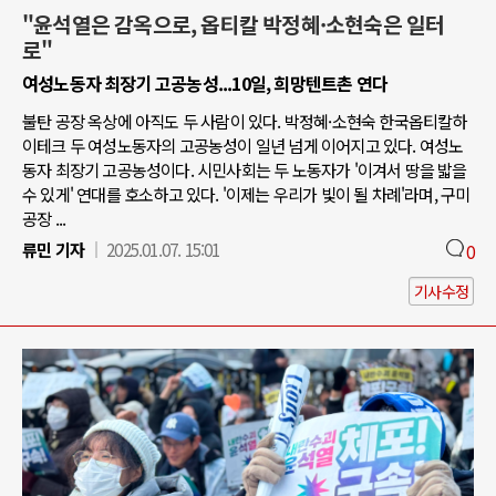
"윤석열은 감옥으로, 옵티칼 박정혜·소현숙은 일터
로"
여성노동자 최장기 고공농성...10일, 희망텐트촌 연다
불탄 공장 옥상에 아직도 두 사람이 있다. 박정혜·소현숙 한국옵티칼하
이테크 두 여성노동자의 고공농성이 일년 넘게 이어지고 있다. 여성노
동자 최장기 고공농성이다. 시민사회는 두 노동자가 '이겨서 땅을 밟을
수 있게' 연대를 호소하고 있다. '이제는 우리가 빛이 될 차례'라며, 구미
공장 ...
류민 기자
2025.01.07. 15:01
0
기사수정