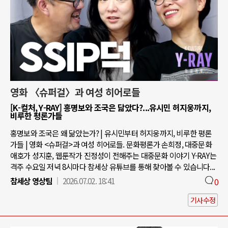
영화 〈슈퍼걸〉과 여성 히어로들
[K-컬처, Y-RAY] 홍명보와 조국은 닮았다?...유시민 허지웅까지,
비루한 평론가들
홍명보와 조국은 왜 닮았는가? | 유시민부터 허지웅까지, 비루한 평론
가들 | 영화 <슈퍼걸>과 여성 히어로들. 문화평론가 손희정, 대중문화
애호가 성지훈, 웹툰작가 진정성이 전해주는 대중문화 이야기 Y-RAY는
격주 수요일 저녁 8시마다 참세상 유튜브를 통해 찾아볼 수 있습니다...
참세상 영상팀
2026.07.02. 18:41
0
기사수정