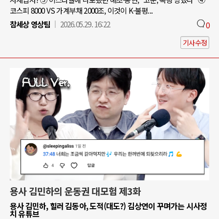
코스피 8000 VS 가계부채 2000조, 이것이 K-불평...
참세상 영상팀
2026.05.29. 16:22
0
기사수정
용사 김민하의 운동권 대모험 제3화
용사 김민하, 힐러 김동아, 도적(대도?) 김상연이 꾸며가는 시사정
치 유튜브