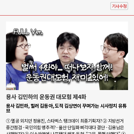
기사수정
용사 김민하의 운동권 대모험 제4화
용사 김민하, 힐러 김동아, 도적 김상연이 꾸며가는 시사정치 유튜
브
① 멸공 외치던 정용진, 스타벅스 탱크데이 최종기획자? ② 지방선거
중간점검 - 국민의힘 맹추격? - 울산 단일화 삐걱대다 결단 - 김용남은
사채업자? ③ 이스라엘에 나포됐던 해초·동현, “고문, 폭행 당했다” ④