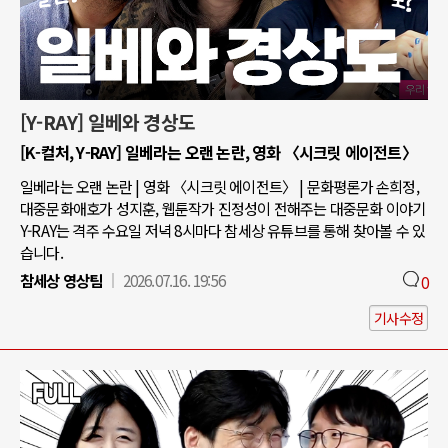
[Y-RAY] 일베와 경상도
[K-컬처, Y-RAY] 일베라는 오랜 논란, 영화 〈시크릿 에이전트〉
일베라는 오랜 논란 | 영화 〈시크릿 에이전트〉 | 문화평론가 손희정,
대중문화애호가 성지훈, 웹툰작가 진정성이 전해주는 대중문화 이야기
Y-RAY는 격주 수요일 저녁 8시마다 참세상 유튜브를 통해 찾아볼 수 있
습니다.
참세상 영상팀
2026.07.16. 19:56
0
기사수정