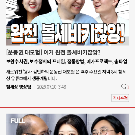
[운동권 대모험] 이거 완전 볼셰비키잖앙?
보완수사권, 보수정치의 프레임, 정통망법, 메가프로젝트, 총파업
새로워진 '용사 김민하의 운동권 대모험'은 격주 수요일 저녁 8시 참세
상 유튜브에서 생중계됩니다.
참세상 영상팀
2026.07.10. 3:48
1
기사수정