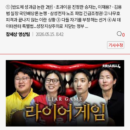
① [반도체 성과급 논란 2탄] - 초과이윤 진정한 승자는, 이재용? - 김용
범 실장 국민배당론 논쟁 - 삼성전자 노조 파업 긴급조정권 ② 나무호
피격과 끝나지 않는 이란 상황 ③ 다들 자기를 부정하는 선거 ④ AI 데
이터센터 특별법...성장지상주의로 치닫는 정부 ...
참세상 영상팀
2026.05.15. 8:42
0
기사수정