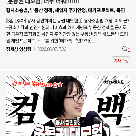
[운동권 대모험] 너무 더워!!!!!!!
형사소송법, 부동산 정책, 세입자 주거안정, 메가프로젝트, 폭염
[8월 1주차] 용사 김민하의 운동권 대모험 1) 형사소송법 개정, 이제 끝?
- 공소기각과 연임개헌의 나비효과 2) 이재명표 부동산 정책을 근거로
한 극우적 조직화 3) 세입자 주거안정 없는 부동산 정책 4) 노동법 도려
낸 개발프로젝트, 누구를 위한 '메가특구'인가? 5) ...
참세상 영상팀
2026.08.07. 7:23
1
기사수정