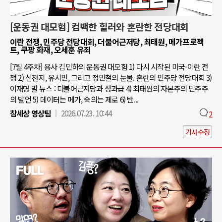
[운동권 대모험] 컴백한 힐러와 혼란한 전당대회
이란 전쟁, 민주당 전당대회, 더불어근저당, 최태원, 메가프로젝
트, 쿠팡 화재, 오세훈 유죄
[7월 4주차] 용사 김민하의 운동권 대모험 1) 다시 시작된 미국-이란 전
쟁 2) 신천지, 유시민, 그리고 정민철의 눈물. 혼란의 민주당 전당대회 3)
이재명 발 뉴스 : 더불어근저당과 성과급 4) 최태원의 자본주의 민주주
의 발언 5) 데이터는 메가, 숙의는 제로 6) 반...
참세상 영상팀
2026.07.23. 10:44
2
기사수정