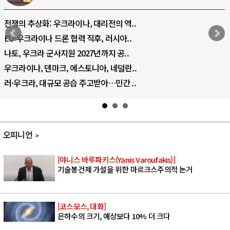
전쟁의 추상화: 우크라이나, 대리전의 역..
EU·우크라이나 드론 협력 직후, 러시아..
나토, 우크라 군사지원 2027년까지 공..
우크라이나, 덴마크, 에스토니아, 네덜란..
러·우크라, 대규모 공습 주고받아…민간 ..
오피니언
[야니스 바루파키스(Yanis Varoufakis)]
기술봉건제 가설을 위한 마르크스주의적 논거
[코스모스, 대화]
은하수의 크기, 예상보다 10% 더 크다