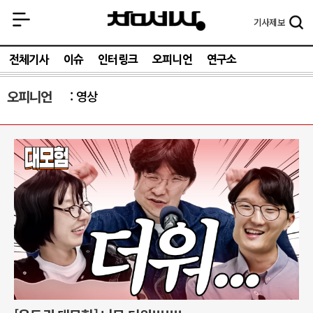
기사
제보
전체기사
이슈
인터링크
오피니언
연구소
오피니언
영상