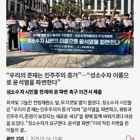
“우리의 존재는 민주주의 증거”…“성소수자 이름으
로 윤석열을 파면한다”
성소수자 시민들 헌재에 윤 파면 촉구 의견서 제출
회색빛 그늘진 헌법재판소 앞, 무지갯빛 볕이 들었다. 성소수자 시민들
은 “우리의 존재는 민주주의의 증거”라며 “윤석열을 파면하고, 평등과
민주주의, 존엄이 보장되는 새로운 세상“을 향해 함께 싸워가겠다 마음
을 모았다. “성소수자가 요구한다. 윤석열 파면!”이라 적힌 피켓을 든
이들의 곁...
류민 기자
2025.02.14. 13:48
0