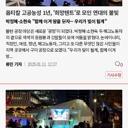
옵티칼 고공농성 1년, '희망텐트'로 모인 연대의 불빛
박정혜·소현숙 "함께 이겨 땅을 딛자··· 우리가 빛이 될게"
불탄 공장 마당은 새로운 '광장'이 되었다. 박정혜·소현숙 두 해고노동자
의 곁으로 색색의 응원봉과 깃발들이 모여 어둠을 밝혔다. 논바이너리,
직장인, 여성, 청년, 해고노동자, 그리고 또 다른 무엇인 많은 시민들이
지역 곳곳에서 구미 공장으로 모였다. "우리가 빛이 될게, 함께 이겨
땅...
류민 기자
2025.01.11. 11:27
0
기사수정