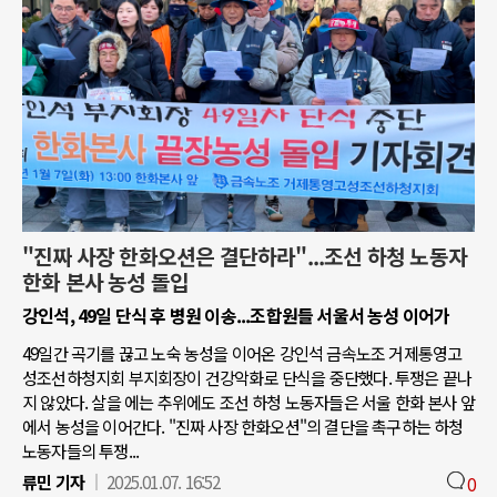
"진짜 사장 한화오션은 결단하라"...조선 하청 노동자
한화 본사 농성 돌입
강인석, 49일 단식 후 병원 이송...조합원들 서울서 농성 이어가
49일간 곡기를 끊고 노숙 농성을 이어온 강인석 금속노조 거제통영고
성조선하청지회 부지회장이 건강악화로 단식을 중단했다. 투쟁은 끝나
지 않았다. 살을 에는 추위에도 조선 하청 노동자들은 서울 한화 본사 앞
에서 농성을 이어간다. "진짜 사장 한화오션"의 결단을 촉구하는 하청
노동자들의 투쟁...
류민 기자
2025.01.07. 16:52
0