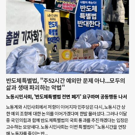
반도체특별법, "주52시간 예외만 문제 아냐...모두의
삶과 생태 파괴하는 악법"
노동시민사회, '반도체특별법 전면 폐기' 요구하며 공동행동 나서
노동계와 시민사회에서 저항이 이어지자 민주당은 다시, 노동시간 상
한 예외 조항에 대한 논의를 이어가겠다며 한발 물러섰다. 그러나 이달
중 국민의힘과 함께 반도체특별법의 국회 통과를 추진하겠다는 입장은
고수하는 모양새다. 노동시민사회는 이번 특별법이 "노동시간을 연장
해 노동자를 죽이는 반...