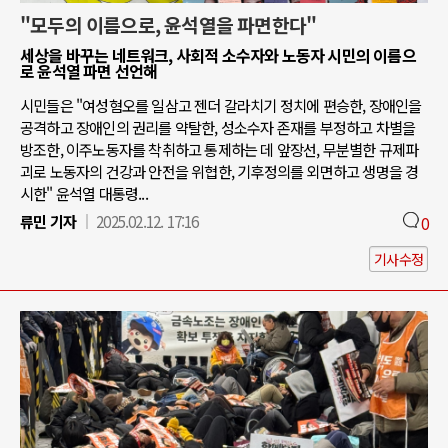
"모두의 이름으로, 윤석열을 파면한다"
세상을 바꾸는 네트워크, 사회적 소수자와 노동자 시민의 이름으
로 윤석열 파면 선언해
시민들은 "여성혐오를 일삼고 젠더 갈라치기 정치에 편승한, 장애인을
공격하고 장애인의 권리를 약탈한, 성소수자 존재를 부정하고 차별을
방조한, 이주노동자를 착취하고 통제하는 데 앞장선, 무분별한 규제파
괴로 노동자의 건강과 안전을 위협한, 기후정의를 외면하고 생명을 경
시한" 윤석열 대통령...
류민 기자
2025.02.12. 17:16
0
기사수정