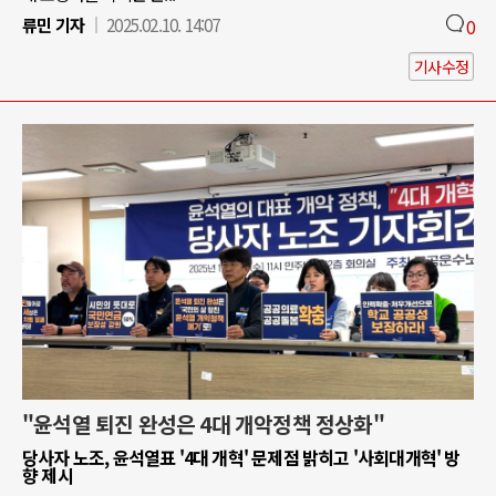
류민 기자
2025.02.10. 14:07
0
기사수정
"윤석열 퇴진 완성은 4대 개악정책 정상화"
당사자 노조, 윤석열표 '4대 개혁' 문제점 밝히고 '사회대개혁' 방
향 제시