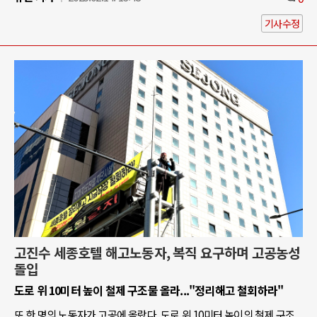
기사수정
고진수 세종호텔 해고노동자, 복직 요구하며 고공농성
돌입
도로 위 10미터 높이 철제 구조물 올라..."정리해고 철회하라"
또 한 명의 노동자가 고공에 올랐다. 도로 위 10미터 높이의 철제 구조