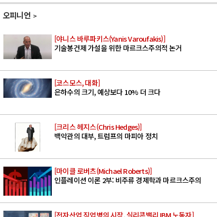
오피니언
[야니스 바루파키스(Yanis Varoufakis)]
기술봉건제 가설을 위한 마르크스주의적 논거
[코스모스, 대화]
은하수의 크기, 예상보다 10% 더 크다
[크리스 헤지스(Chris Hedges)]
백악관의 대부, 트럼프의 마피아 정치
[마이클 로버츠(Michael Roberts)]
인플레이션 이론 2부: 비주류 경제학과 마르크스주의
[전자산업 직업병의 시작, 실리콘밸리 IBM 노동자]