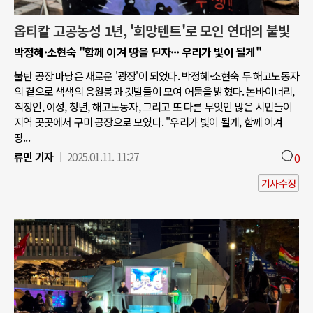
옵티칼 고공농성 1년, '희망텐트'로 모인 연대의 불빛
박정혜·소현숙 "함께 이겨 땅을 딛자··· 우리가 빛이 될게"
불탄 공장 마당은 새로운 '광장'이 되었다. 박정혜·소현숙 두 해고노동자
의 곁으로 색색의 응원봉과 깃발들이 모여 어둠을 밝혔다. 논바이너리,
직장인, 여성, 청년, 해고노동자, 그리고 또 다른 무엇인 많은 시민들이
지역 곳곳에서 구미 공장으로 모였다. "우리가 빛이 될게, 함께 이겨
땅...
류민 기자
2025.01.11. 11:27
0
기사수정