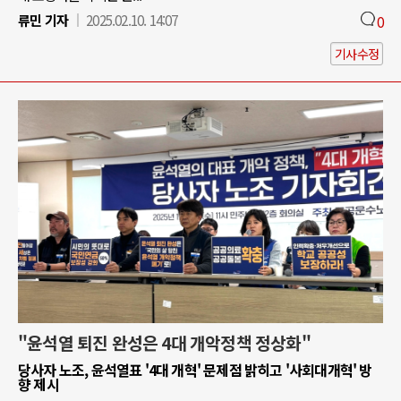
류민 기자
2025.02.10. 14:07
0
기사수정
"윤석열 퇴진 완성은 4대 개악정책 정상화"
당사자 노조, 윤석열표 '4대 개혁' 문제점 밝히고 '사회대개혁' 방
향 제시