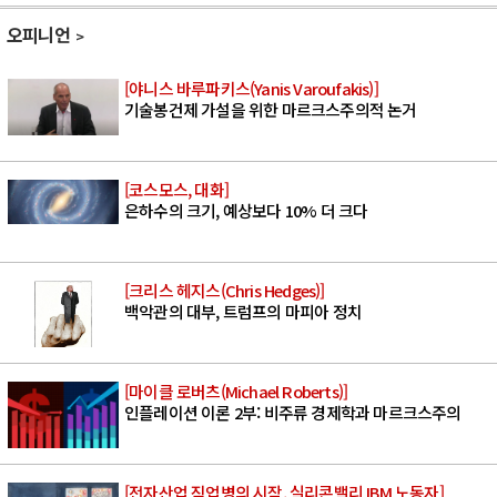
오피니언
[야니스 바루파키스(Yanis Varoufakis)]
기술봉건제 가설을 위한 마르크스주의적 논거
[코스모스, 대화]
은하수의 크기, 예상보다 10% 더 크다
[크리스 헤지스(Chris Hedges)]
백악관의 대부, 트럼프의 마피아 정치
[마이클 로버츠(Michael Roberts)]
인플레이션 이론 2부: 비주류 경제학과 마르크스주의
[전자산업 직업병의 시작, 실리콘밸리 IBM 노동자]