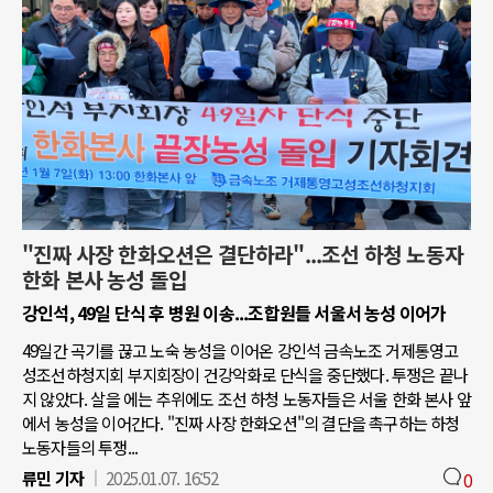
"진짜 사장 한화오션은 결단하라"...조선 하청 노동자
한화 본사 농성 돌입
강인석, 49일 단식 후 병원 이송...조합원들 서울서 농성 이어가
49일간 곡기를 끊고 노숙 농성을 이어온 강인석 금속노조 거제통영고
성조선하청지회 부지회장이 건강악화로 단식을 중단했다. 투쟁은 끝나
지 않았다. 살을 에는 추위에도 조선 하청 노동자들은 서울 한화 본사 앞
에서 농성을 이어간다. "진짜 사장 한화오션"의 결단을 촉구하는 하청
노동자들의 투쟁...
류민 기자
2025.01.07. 16:52
0