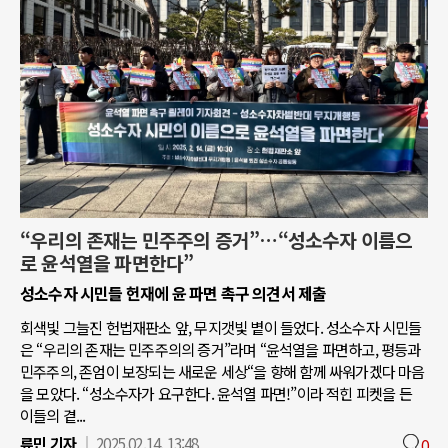
“우리의 존재는 민주주의 증거”…“성소수자 이름으
로 윤석열을 파면한다”
성소수자 시민들 헌재에 윤 파면 촉구 의견서 제출
회색빛 그늘진 헌법재판소 앞, 무지갯빛 볕이 들었다. 성소수자 시민들
은 “우리의 존재는 민주주의의 증거”라며 “윤석열을 파면하고, 평등과
민주주의, 존엄이 보장되는 새로운 세상“을 향해 함께 싸워가겠다 마음
을 모았다. “성소수자가 요구한다. 윤석열 파면!”이라 적힌 피켓을 든
이들의 곁...
류민 기자
2025.02.14. 13:48
0