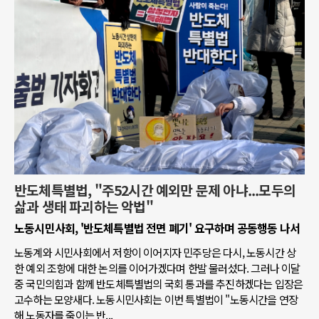
반도체특별법, "주52시간 예외만 문제 아냐...모두의
삶과 생태 파괴하는 악법"
노동시민사회, '반도체특별법 전면 폐기' 요구하며 공동행동 나서
노동계와 시민사회에서 저항이 이어지자 민주당은 다시, 노동시간 상
한 예외 조항에 대한 논의를 이어가겠다며 한발 물러섰다. 그러나 이달
중 국민의힘과 함께 반도체특별법의 국회 통과를 추진하겠다는 입장은
고수하는 모양새다. 노동시민사회는 이번 특별법이 "노동시간을 연장
해 노동자를 죽이는 반...