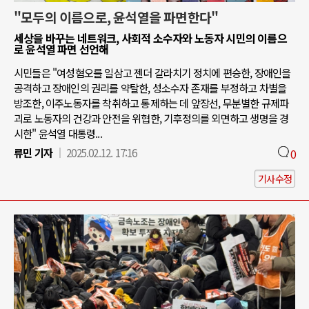
"모두의 이름으로, 윤석열을 파면한다"
세상을 바꾸는 네트워크, 사회적 소수자와 노동자 시민의 이름으
로 윤석열 파면 선언해
시민들은 "여성혐오를 일삼고 젠더 갈라치기 정치에 편승한, 장애인을
공격하고 장애인의 권리를 약탈한, 성소수자 존재를 부정하고 차별을
방조한, 이주노동자를 착취하고 통제하는 데 앞장선, 무분별한 규제파
괴로 노동자의 건강과 안전을 위협한, 기후정의를 외면하고 생명을 경
시한" 윤석열 대통령...
류민 기자
2025.02.12. 17:16
0
기사수정