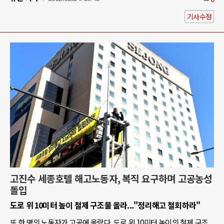
기사수정
고진수 세종호텔 해고노동자, 복직 요구하며 고공농성
돌입
도로 위 10미터 높이 철제 구조물 올라..."정리해고 철회하라"
또 한 명의 노동자가 고공에 올랐다. 도로 위 10미터 높이의 철제 구조