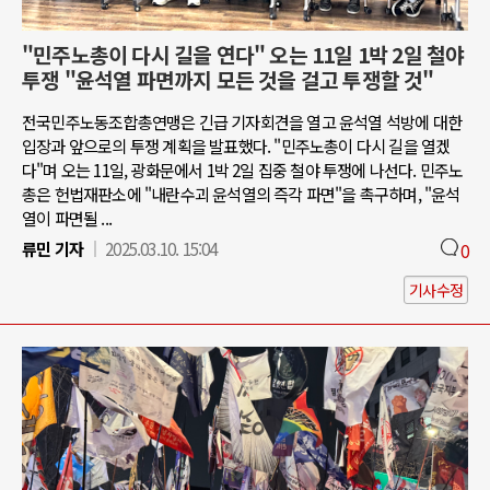
"민주노총이 다시 길을 연다" 오는 11일 1박 2일 철야
투쟁 "윤석열 파면까지 모든 것을 걸고 투쟁할 것"
전국민주노동조합총연맹은 긴급 기자회견을 열고 윤석열 석방에 대한
입장과 앞으로의 투쟁 계획을 발표했다. "민주노총이 다시 길을 열겠
다"며 오는 11일, 광화문에서 1박 2일 집중 철야 투쟁에 나선다. 민주노
총은 헌법재판소에 "내란수괴 윤석열의 즉각 파면"을 촉구하며, "윤석
열이 파면될 ...
류민 기자
2025.03.10. 15:04
0
기사수정