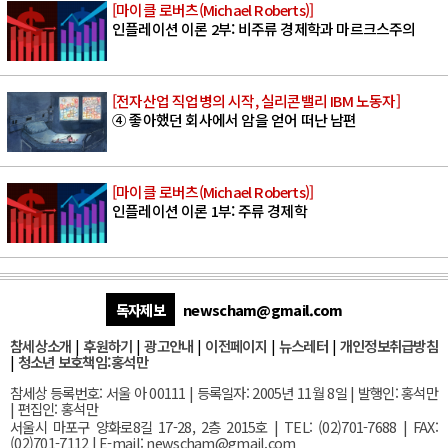
[마이클 로버츠(Michael Roberts)]
인플레이션 이론 2부: 비주류 경제학과 마르크스주의
[전자산업 직업병의 시작, 실리콘밸리 IBM 노동자]
④ 좋아했던 회사에서 암을 얻어 떠난 남편
[마이클 로버츠(Michael Roberts)]
인플레이션 이론 1부: 주류 경제학
독자제보
newscham@gmail.com
참세상소개
|
후원하기
|
광고안내
|
이전페이지
|
뉴스레터
|
개인정보취급방침
|
청소년 보호책임:홍석만
참세상 등록번호: 서울 아 00111 | 등록일자: 2005년 11월 8일 | 발행인: 홍석만
| 편집인: 홍석만
서울
시 마포구 양화로8길 17-28, 2층 2015호
| TEL: (02)701-7688 | FAX:
(02)701-7112 |
E-mail:
newscham@gmail.com