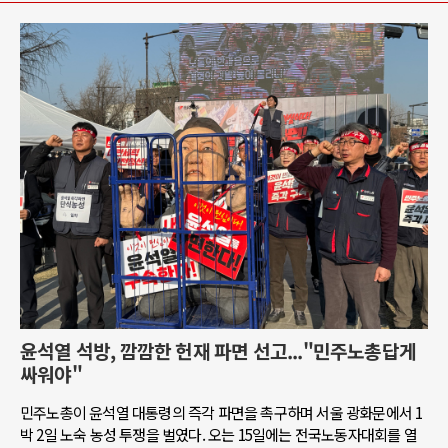
윤석열 석방, 깜깜한 헌재 파면 선고..."민주노총답게
싸워야"
민주노총이 윤석열 대통령의 즉각 파면을 촉구하며 서울 광화문에서 1
박 2일 노숙 농성 투쟁을 벌였다. 오는 15일에는 전국노동자대회를 열