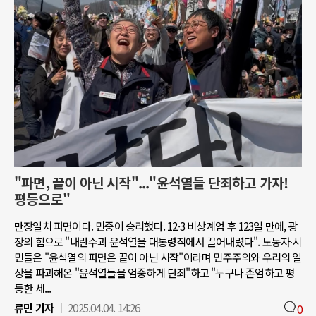
"파면, 끝이 아닌 시작"..."윤석열들 단죄하고 가자!
평등으로"
만장일치 파면이다. 민중이 승리했다. 12·3 비상계엄 후 123일 만에, 광
장의 힘으로 "내란수괴 윤석열을 대통령직에서 끌어내렸다". 노동자∙시
민들은 "윤석열의 파면은 끝이 아닌 시작"이라며 민주주의와 우리의 일
상을 파괴해온 "윤석열들을 엄중하게 단죄"하고 "누구나 존엄하고 평
등한 세...
류민 기자
2025.04.04. 14:26
0