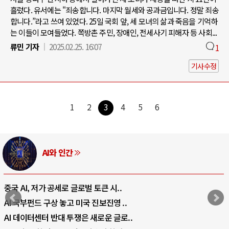
흘렀다. 유서에는 "죄송합니다. 마지막 월세와 공과금입니다. 정말 죄송
합니다.”라고 쓰여 있었다. 25일 국회 앞, 세 모녀의 삶과 죽음을 기억하
는 이들이 모여들었다. 쪽방촌 주민, 장애인, 전세사기 피해자 등 사회...
류민 기자
2025.02.25. 16:07
1
기사수정
1
2
3
4
5
6
AI와 인간
중국 AI, 저가 공세로 글로벌 토큰 시..
AI 국부펀드 구상 놓고 미국 진보진영 ..
AI 데이터센터 반대 투쟁은 새로운 글로..