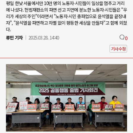
평일 한낮 서울에서만 10만 명의 노동자∙시민들이 일상을 멈추고 거리
에 나섰다. 헌법재판소의 파면 선고 지연에 분노한 노동자∙시민들은 "우
리가 세상의 주인"이라면서 "노동자∙시민 총파업으로 윤석열을 끝장내
자", "윤석열을 파면하고 차별 없이 평등한 세상을 만들자"고 함께 외쳤
다.
류민 기자
2025.03.28. 14:40
0
기사수정