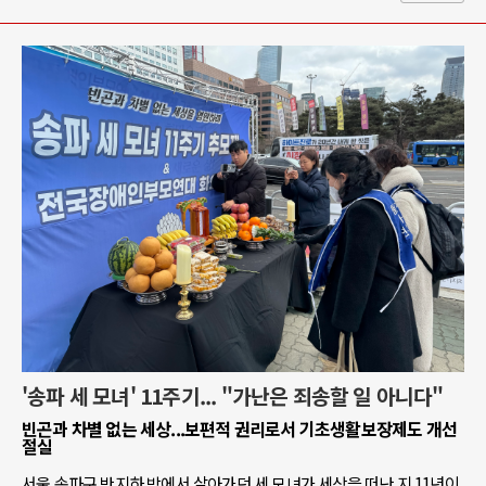
'송파 세 모녀' 11주기... "가난은 죄송할 일 아니다"
빈곤과 차별 없는 세상...보편적 권리로서 기초생활보장제도 개선
절실
서울 송파구 반지하 방에서 살아가던 세 모녀가 세상을 떠난 지 11년이