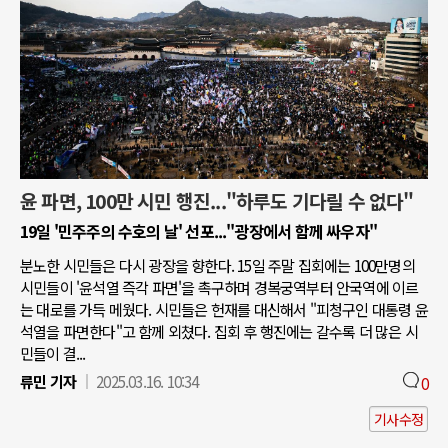
윤 파면, 100만 시민 행진..."하루도 기다릴 수 없다"
19일 '민주주의 수호의 날' 선포..."광장에서 함께 싸우자"
분노한 시민들은 다시 광장을 향한다. 15일 주말 집회에는 100만명의
시민들이 '윤석열 즉각 파면'을 촉구하며 경복궁역부터 안국역에 이르
는 대로를 가득 메웠다. 시민들은 헌재를 대신해서 "피청구인 대통령 윤
석열을 파면한다"고 함께 외쳤다. 집회 후 행진에는 갈수록 더 많은 시
민들이 결...
류민 기자
2025.03.16. 10:34
0
기사수정