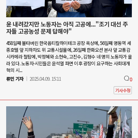
윤 내려갔지만 노동자는 아직 고공에..."조기 대선 주
자들 고공농성 문제 답해야"
458일째 불타버린 한국옵티칼하이테크 공장 옥상에, 56일째 명동역 세
종호텔 앞 지하차도 위 교통시설물에, 26일째 한화오션 본사 앞 교통감
시카메라 철탑에, 박정혜와 소현숙, 고진수, 김형수 네 명의 노동자가 올
라 있다. 노동자·시민들은 윤석열 파면 이후 광장이 요구하는 사회대개
혁의 시...
류민 기자
2025.04.09. 15:11
0
기사수정