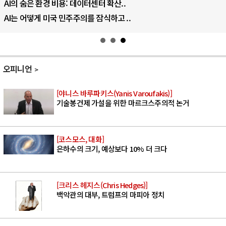
AI의 숨은 환경 비용: 데이터센터 확산..
AI는 어떻게 미국 민주주의를 잠식하고 ..
오피니언
[야니스 바루파키스(Yanis Varoufakis)]
기술봉건제 가설을 위한 마르크스주의적 논거
[코스모스, 대화]
은하수의 크기, 예상보다 10% 더 크다
[크리스 헤지스(Chris Hedges)]
백악관의 대부, 트럼프의 마피아 정치