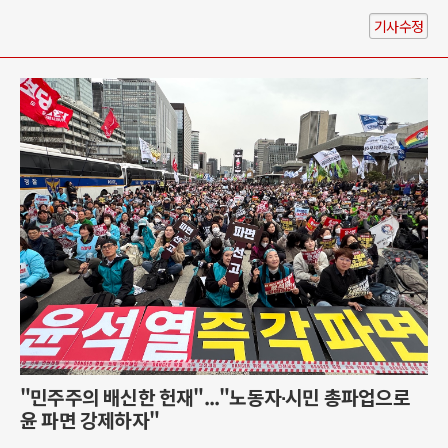
기사수정
"민주주의 배신한 헌재"..."노동자∙시민 총파업으로
윤 파면 강제하자"