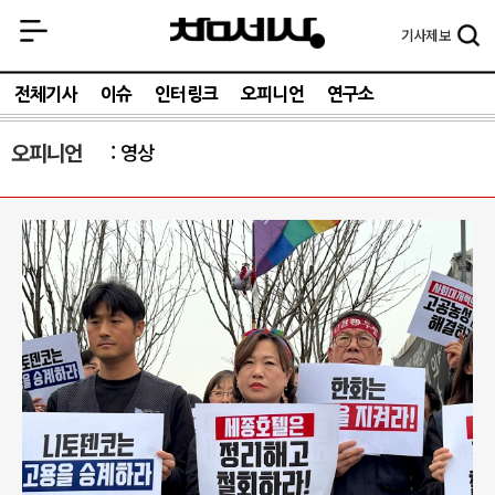
기사
제보
전체기사
이슈
인터링크
오피니언
연구소
오피니언
영상