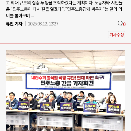
고 최대 규모의 집중 투쟁을 조직하겠다는 계획이다. 노동자와 시민들
은 "민주노총이 다시 길을 열겠다", "민주노총답게 싸우자"는 말의 의
미를 톺아보며 ...
류민 기자
2025.03.12. 12:27
0
기사수정