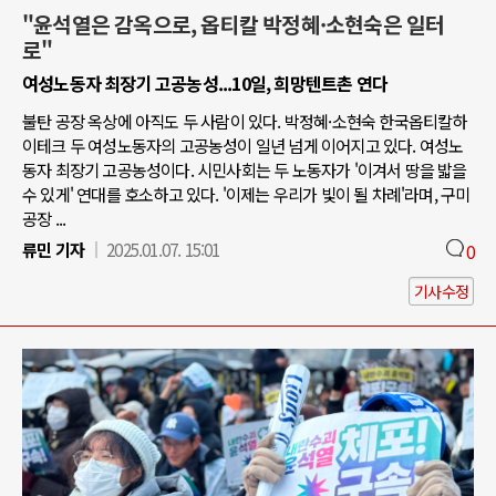
"윤석열은 감옥으로, 옵티칼 박정혜·소현숙은 일터
로"
여성노동자 최장기 고공농성...10일, 희망텐트촌 연다
불탄 공장 옥상에 아직도 두 사람이 있다. 박정혜·소현숙 한국옵티칼하
이테크 두 여성노동자의 고공농성이 일년 넘게 이어지고 있다. 여성노
동자 최장기 고공농성이다. 시민사회는 두 노동자가 '이겨서 땅을 밟을
수 있게' 연대를 호소하고 있다. '이제는 우리가 빛이 될 차례'라며, 구미
공장 ...
류민 기자
2025.01.07. 15:01
0
기사수정