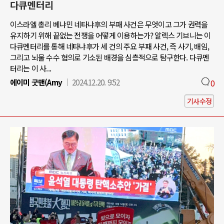
다큐멘터리
이스라엘 총리 베냐민 네타냐후의 부패 사건은 무엇이고 그가 권력을
유지하기 위해 끝없는 전쟁을 어떻게 이용하는가? 알렉스 기브니는 이
다큐멘터리를 통해 네타냐후가 세 건의 주요 부패 사건, 즉 사기, 배임,
그리고 뇌물 수수 혐의로 기소된 배경을 심층적으로 탐구한다. 다큐멘
터리는 이 사...
에이미 굿맨(Amy
2024.12.20. 9:52
0
기사수정