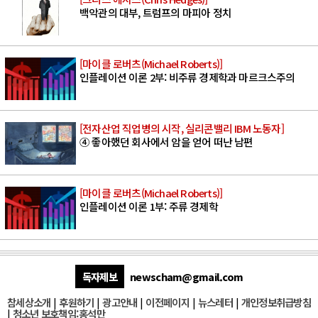
백악관의 대부, 트럼프의 마피아 정치
[마이클 로버츠(Michael Roberts)]
인플레이션 이론 2부: 비주류 경제학과 마르크스주의
[전자산업 직업병의 시작, 실리콘밸리 IBM 노동자]
④ 좋아했던 회사에서 암을 얻어 떠난 남편
[마이클 로버츠(Michael Roberts)]
인플레이션 이론 1부: 주류 경제학
독자제보
newscham@gmail.com
참세상소개
|
후원하기
|
광고안내
|
이전페이지
|
뉴스레터
|
개인정보취급방침
|
청소년 보호책임:홍석만