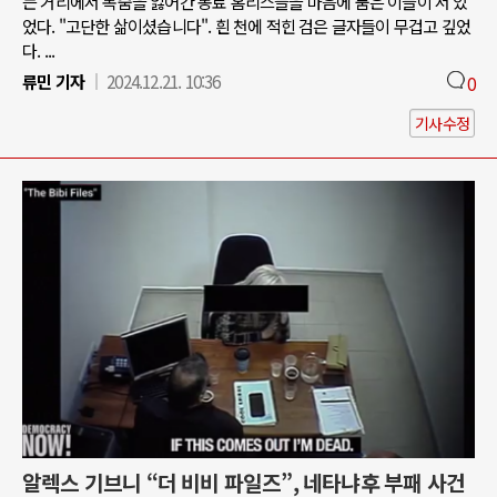
는 거리에서 목숨을 잃어간 동료 홈리스들을 마음에 품은 이들이 서 있
었다. "고단한 삶이셨습니다". 흰 천에 적힌 검은 글자들이 무겁고 깊었
다. ...
류민 기자
2024.12.21. 10:36
0
기사수정
알렉스 기브니 “더 비비 파일즈”, 네타냐후 부패 사건