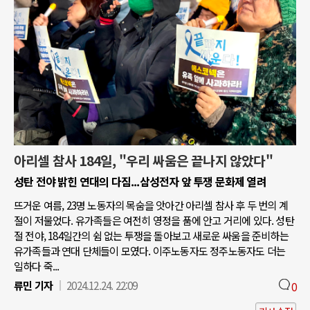
아리셀 참사 184일, "우리 싸움은 끝나지 않았다"
성탄 전야 밝힌 연대의 다짐...삼성전자 앞 투쟁 문화제 열려
뜨거운 여름, 23명 노동자의 목숨을 앗아간 아리셀 참사 후 두 번의 계
절이 저물었다. 유가족들은 여전히 영정을 품에 안고 거리에 있다. 성탄
절 전야, 184일간의 쉼 없는 투쟁을 돌아보고 새로운 싸움을 준비하는
유가족들과 연대 단체들이 모였다. 이주노동자도 정주노동자도 더는
일하다 죽...
류민 기자
2024.12.24. 22:09
0