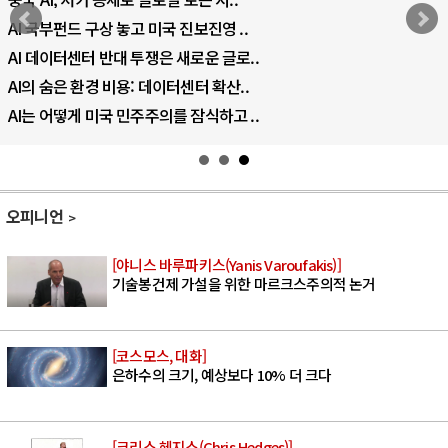
AI 국부펀드 구상 놓고 미국 진보진영 ..
AI 데이터센터 반대 투쟁은 새로운 글로..
AI의 숨은 환경 비용: 데이터센터 확산..
AI는 어떻게 미국 민주주의를 잠식하고 ..
오피니언
[야니스 바루파키스(Yanis Varoufakis)]
기술봉건제 가설을 위한 마르크스주의적 논거
[코스모스, 대화]
은하수의 크기, 예상보다 10% 더 크다
[크리스 헤지스(Chris Hedges)]