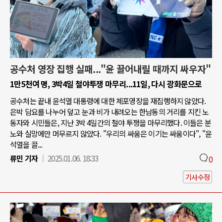
공수처 영장 집행 실패..."윤 끌어내릴 때까지 싸우자"
1만5천여 명, 3박4일 철야투쟁 마무리...11일, 다시 광화문으로
공수처는 끝내 윤석열 대통령에 대한 체포영장을 재집행하지 않았다.
은박 담요를 나누어 덮고 눈과 비가 내려오는 한남동의 거리를 지킨 노
동자와 시민들은, 지난 3박 4일간의 철야 투쟁을 마무리했다. 이들은 분
노와 실망에만 머무르지 않았다. "우리의 싸움은 이기는 싸움이다", "윤
석열을 끌...
류민 기자
2025.01.06. 18:33
0
기사수정