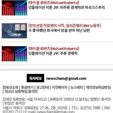
[마이클 로버츠(Michael Roberts)]
인플레이션 이론 2부: 비주류 경제학과 마르크스주의
[전자산업 직업병의 시작, 실리콘밸리 IBM 노동자]
④ 좋아했던 회사에서 암을 얻어 떠난 남편
[마이클 로버츠(Michael Roberts)]
인플레이션 이론 1부: 주류 경제학
독자제보
newscham@gmail.com
참세상소개
|
후원하기
|
광고안내
|
이전페이지
|
뉴스레터
|
개인정보취급방침
|
청소년 보호책임:홍석만
참세상 등록번호: 서울 아 00111 | 등록일자: 2005년 11월 8일 | 발행인: 홍석만
| 편집인: 홍석만
서울
시 마포구 양화로8길 17-28, 2층 2015호
| TEL: (02)701-7688 | FAX:
(02)701-7112 |
E-mail:
newscham@gmail.com