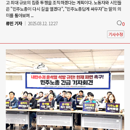
고 최대 규모의 집중 투쟁을 조직하겠다는 계획이다. 노동자와 시민들
은 "민주노총이 다시 길을 열겠다", "민주노총답게 싸우자"는 말의 의
미를 톺아보며 ...
류민 기자
2025.03.12. 12:27
0
기사수정