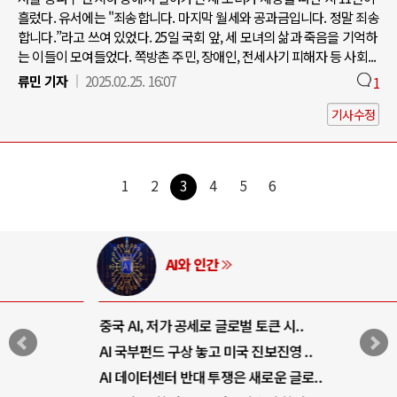
흘렀다. 유서에는 "죄송합니다. 마지막 월세와 공과금입니다. 정말 죄송
합니다.”라고 쓰여 있었다. 25일 국회 앞, 세 모녀의 삶과 죽음을 기억하
는 이들이 모여들었다. 쪽방촌 주민, 장애인, 전세사기 피해자 등 사회...
류민 기자
2025.02.25. 16:07
1
기사수정
1
2
3
4
5
6
AI와 인간
중국 AI, 저가 공세로 글로벌 토큰 시..
AI 국부펀드 구상 놓고 미국 진보진영 ..
AI 데이터센터 반대 투쟁은 새로운 글로..