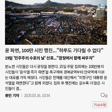
윤 파면, 100만 시민 행진..."하루도 기다릴 수 없다"
19일 '민주주의 수호의 날' 선포..."광장에서 함께 싸우자"
분노한 시민들은 다시 광장을 향한다. 15일 주말 집회에는 100만명의
시민들이 '윤석열 즉각 파면'을 촉구하며 경복궁역부터 안국역에 이르
는 대로를 가득 메웠다. 시민들은 헌재를 대신해서 "피청구인 대통령 윤
석열을 파면한다"고 함께 외쳤다. 집회 후 행진에는 갈수록 더 많은 시
민들이 결...
류민 기자
2025.03.16. 10:34
0
기사수정