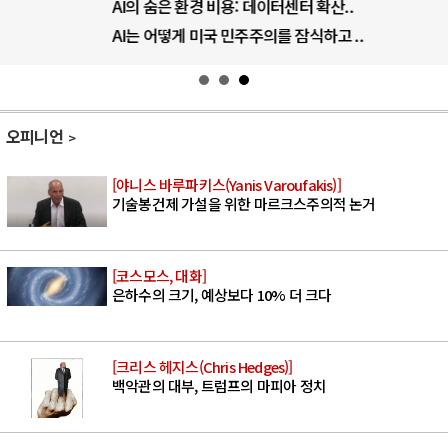
AI의 숨은 환경 비용: 데이터센터 확산..
AI는 어떻게 미국 민주주의를 잠식하고 ..
오피니언
[야니스 바루파키스(Yanis Varoufakis)]
기술봉건제 가설을 위한 마르크스주의적 논거
[코스모스, 대화]
은하수의 크기, 예상보다 10% 더 크다
[크리스 헤지스(Chris Hedges)]
백악관의 대부, 트럼프의 마피아 정치