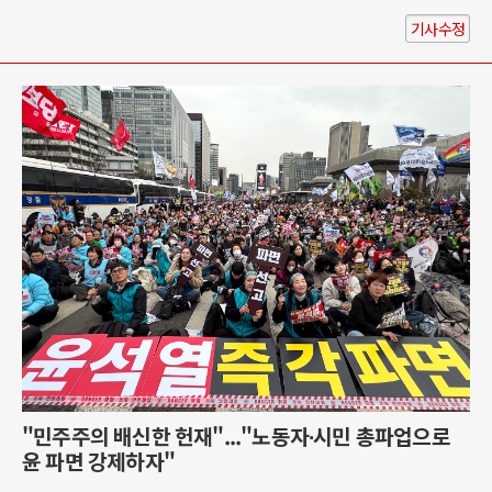
기사수정
"민주주의 배신한 헌재"..."노동자∙시민 총파업으로
윤 파면 강제하자"