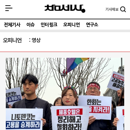
기사
제보
전체기사
이슈
인터링크
오피니언
연구소
오피니언
영상