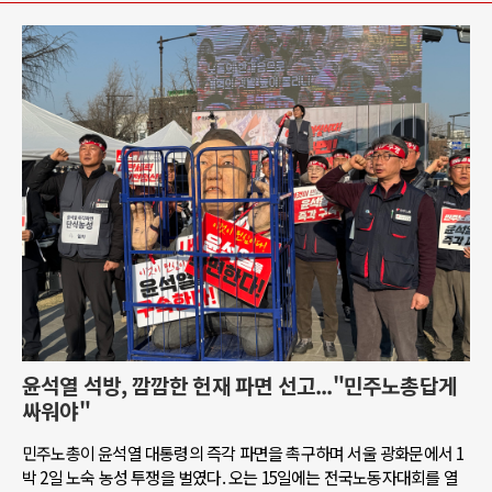
윤석열 석방, 깜깜한 헌재 파면 선고..."민주노총답게
싸워야"
민주노총이 윤석열 대통령의 즉각 파면을 촉구하며 서울 광화문에서 1
박 2일 노숙 농성 투쟁을 벌였다. 오는 15일에는 전국노동자대회를 열