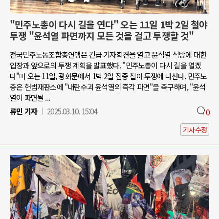
"민주노총이 다시 길을 연다" 오는 11일 1박 2일 철야
투쟁 "윤석열 파면까지 모든 것을 걸고 투쟁할 것"
전국민주노동조합총연맹은 긴급 기자회견을 열고 윤석열 석방에 대한
입장과 앞으로의 투쟁 계획을 발표했다. "민주노총이 다시 길을 열겠
다"며 오는 11일, 광화문에서 1박 2일 집중 철야 투쟁에 나선다. 민주노
총은 헌법재판소에 "내란수괴 윤석열의 즉각 파면"을 촉구하며, "윤석
열이 파면될 ...
류민 기자
2025.03.10. 15:04
0
기사수정