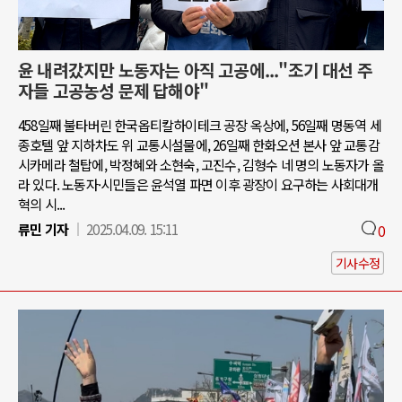
윤 내려갔지만 노동자는 아직 고공에..."조기 대선 주
자들 고공농성 문제 답해야"
458일째 불타버린 한국옵티칼하이테크 공장 옥상에, 56일째 명동역 세
종호텔 앞 지하차도 위 교통시설물에, 26일째 한화오션 본사 앞 교통감
시카메라 철탑에, 박정혜와 소현숙, 고진수, 김형수 네 명의 노동자가 올
라 있다. 노동자·시민들은 윤석열 파면 이후 광장이 요구하는 사회대개
혁의 시...
류민 기자
2025.04.09. 15:11
0
기사수정