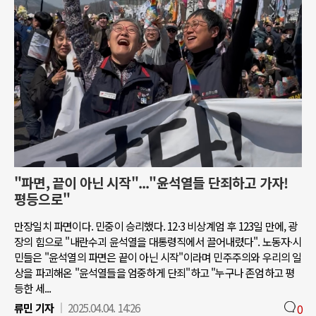
"파면, 끝이 아닌 시작"..."윤석열들 단죄하고 가자!
평등으로"
만장일치 파면이다. 민중이 승리했다. 12·3 비상계엄 후 123일 만에, 광
장의 힘으로 "내란수괴 윤석열을 대통령직에서 끌어내렸다". 노동자∙시
민들은 "윤석열의 파면은 끝이 아닌 시작"이라며 민주주의와 우리의 일
상을 파괴해온 "윤석열들을 엄중하게 단죄"하고 "누구나 존엄하고 평
등한 세...
류민 기자
2025.04.04. 14:26
0