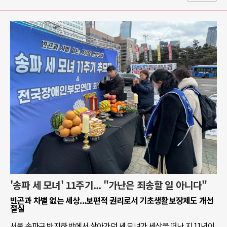
'송파 세 모녀' 11주기... "가난은 죄송할 일 아니다"
빈곤과 차별 없는 세상...보편적 권리로서 기초생활보장제도 개선
절실
서울 송파구 반지하 방에서 살아가던 세 모녀가 세상을 떠난 지 11년이