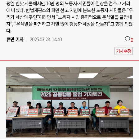
평일 한낮 서울에서만 10만 명의 노동자∙시민들이 일상을 멈추고 거리
에 나섰다. 헌법재판소의 파면 선고 지연에 분노한 노동자∙시민들은 "우
리가 세상의 주인"이라면서 "노동자∙시민 총파업으로 윤석열을 끝장내
자", "윤석열을 파면하고 차별 없이 평등한 세상을 만들자"고 함께 외쳤
다.
류민 기자
2025.03.28. 14:40
0
기사수정