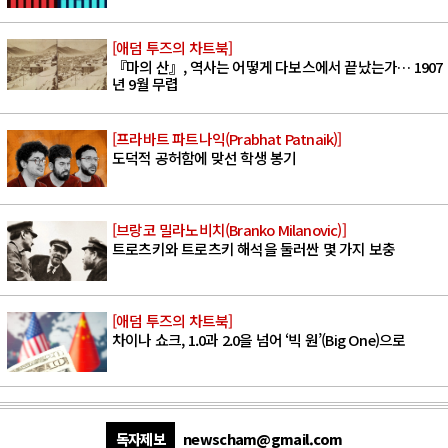
[애덤 투즈의 차트북]
『마의 산』, 역사는 어떻게 다보스에서 끝났는가… 1907
년 9월 무렵
[프라바트 파트나익(Prabhat Patnaik)]
도덕적 공허함에 맞선 학생 봉기
[브랑코 밀라노비치(Branko Milanovic)]
트로츠키와 트로츠키 해석을 둘러싼 몇 가지 보충
[애덤 투즈의 차트북]
차이나 쇼크, 1.0과 2.0을 넘어 ‘빅 원’(Big One)으로
독자제보
newscham@gmail.com