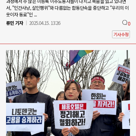
과정에서 수 많은 미등록 이주노동자들이 다치고 목숨을 잃고 있다면
서, "인간사냥, 살인행위"와 다름없는 합동단속을 중단하고 "우리의 이
웃이자 동료"인 ...
류민 기자
2025.04.15. 13:26
0
기사수정