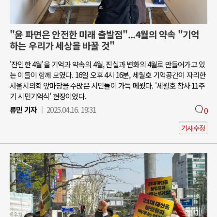
"윤 파면은 안전한 미래 출발점"...4월의 약속 "기억
하는 우리가 세상을 바꿀 것"
'잔인한 4월'을 기억과 약속의 4월, 진실과 변화의 4월로 만들어가고 있
는 이들이 함께 모였다. 16일 오후 4시 16분, 세월호 기억공간이 자리한
서울시의회 앞마당을 수많은 시민들이 가득 메웠다. '세월호 참사 11주
기 시민기억식' 현장이었다.
류민 기자
2025.04.16. 19:31
0
기사수정