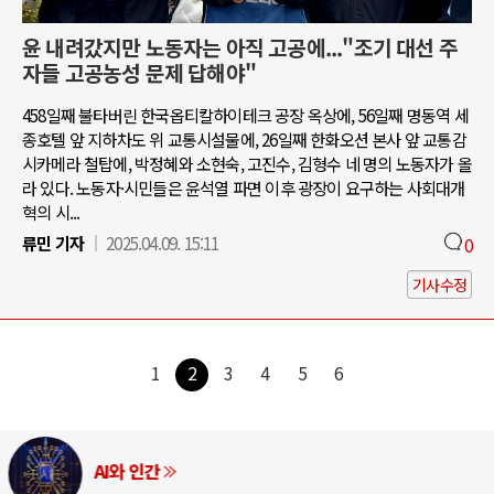
윤 내려갔지만 노동자는 아직 고공에..."조기 대선 주
자들 고공농성 문제 답해야"
458일째 불타버린 한국옵티칼하이테크 공장 옥상에, 56일째 명동역 세
종호텔 앞 지하차도 위 교통시설물에, 26일째 한화오션 본사 앞 교통감
시카메라 철탑에, 박정혜와 소현숙, 고진수, 김형수 네 명의 노동자가 올
라 있다. 노동자·시민들은 윤석열 파면 이후 광장이 요구하는 사회대개
혁의 시...
류민 기자
2025.04.09. 15:11
0
기사수정
1
2
3
4
5
6
AI와 인간