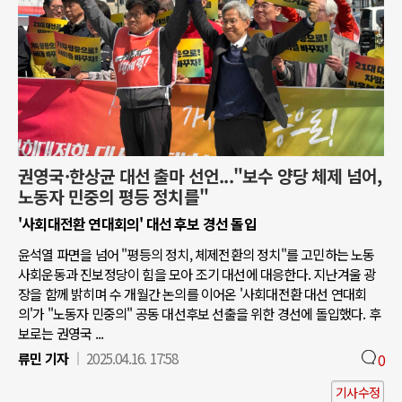
권영국·한상균 대선 출마 선언..."보수 양당 체제 넘어,
노동자 민중의 평등 정치를"
'사회대전환 연대회의' 대선 후보 경선 돌입
윤석열 파면을 넘어 "평등의 정치, 체제전환의 정치"를 고민하는 노동
사회운동과 진보정당이 힘을 모아 조기 대선에 대응한다. 지난겨울 광
장을 함께 밝히며 수 개월간 논의를 이어온 '사회대전환 대선 연대회
의'가 "노동자 민중의" 공동 대선후보 선출을 위한 경선에 돌입했다. 후
보로는 권영국 ...
류민 기자
2025.04.16. 17:58
0
기사수정