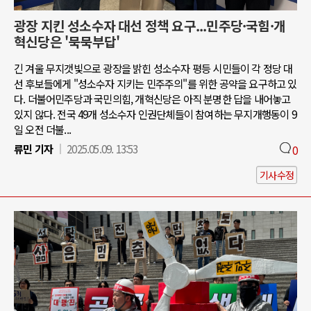
광장 지킨 성소수자 대선 정책 요구...민주당·국힘·개
혁신당은 '묵묵부답'
긴 겨울 무지갯빛으로 광장을 밝힌 성소수자 평등 시민들이 각 정당 대
선 후보들에게 "성소수자 지키는 민주주의"를 위한 공약을 요구하고 있
다. 더불어민주당과 국민의힘, 개혁신당은 아직 분명한 답을 내어놓고
있지 않다. 전국 49개 성소수자 인권단체들이 참여하는 무지개행동이 9
일 오전 더불...
류민 기자
2025.05.09. 13:53
0
기사수정