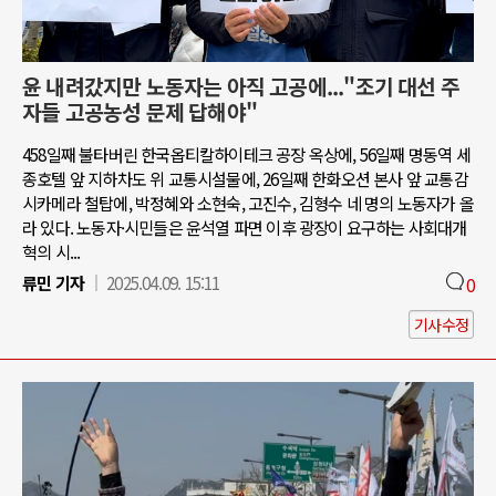
윤 내려갔지만 노동자는 아직 고공에..."조기 대선 주
자들 고공농성 문제 답해야"
458일째 불타버린 한국옵티칼하이테크 공장 옥상에, 56일째 명동역 세
종호텔 앞 지하차도 위 교통시설물에, 26일째 한화오션 본사 앞 교통감
시카메라 철탑에, 박정혜와 소현숙, 고진수, 김형수 네 명의 노동자가 올
라 있다. 노동자·시민들은 윤석열 파면 이후 광장이 요구하는 사회대개
혁의 시...
류민 기자
2025.04.09. 15:11
0
기사수정