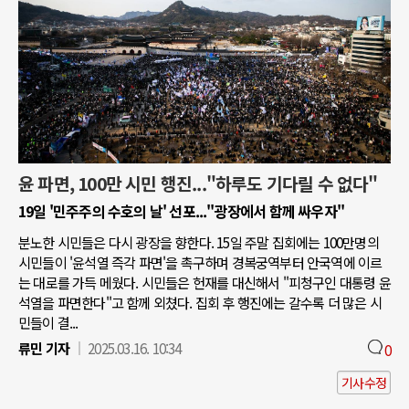
윤 파면, 100만 시민 행진..."하루도 기다릴 수 없다"
19일 '민주주의 수호의 날' 선포..."광장에서 함께 싸우자"
분노한 시민들은 다시 광장을 향한다. 15일 주말 집회에는 100만명의
시민들이 '윤석열 즉각 파면'을 촉구하며 경복궁역부터 안국역에 이르
는 대로를 가득 메웠다. 시민들은 헌재를 대신해서 "피청구인 대통령 윤
석열을 파면한다"고 함께 외쳤다. 집회 후 행진에는 갈수록 더 많은 시
민들이 결...
류민 기자
2025.03.16. 10:34
0
기사수정