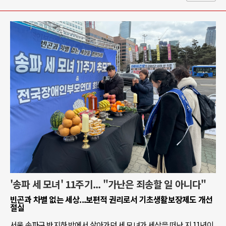
'송파 세 모녀' 11주기... "가난은 죄송할 일 아니다"
빈곤과 차별 없는 세상...보편적 권리로서 기초생활보장제도 개선
절실
서울 송파구 반지하 방에서 살아가던 세 모녀가 세상을 떠난 지 11년이