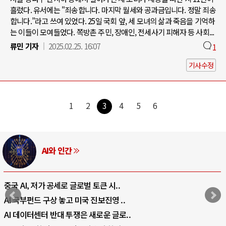
흘렀다. 유서에는 "죄송합니다. 마지막 월세와 공과금입니다. 정말 죄송
합니다.”라고 쓰여 있었다. 25일 국회 앞, 세 모녀의 삶과 죽음을 기억하
는 이들이 모여들었다. 쪽방촌 주민, 장애인, 전세사기 피해자 등 사회...
류민 기자
2025.02.25. 16:07
1
기사수정
1
2
3
4
5
6
AI와 인간
중국 AI, 저가 공세로 글로벌 토큰 시..
AI 국부펀드 구상 놓고 미국 진보진영 ..
AI 데이터센터 반대 투쟁은 새로운 글로..