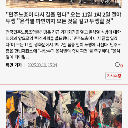
"민주노총이 다시 길을 연다" 오는 11일 1박 2일 철야
투쟁 "윤석열 파면까지 모든 것을 걸고 투쟁할 것"
전국민주노동조합총연맹은 긴급 기자회견을 열고 윤석열 석방에 대한
입장과 앞으로의 투쟁 계획을 발표했다. "민주노총이 다시 길을 열겠
다"며 오는 11일, 광화문에서 1박 2일 집중 철야 투쟁에 나선다. 민주노
총은 헌법재판소에 "내란수괴 윤석열의 즉각 파면"을 촉구하며, "윤석
열이 파면될 ...
류민 기자
2025.03.10. 15:04
0
기사수정