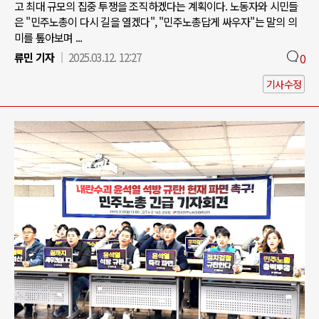
고 최대 규모의 집중 투쟁을 조직하겠다는 계획이다. 노동자와 시민들
은 "민주노총이 다시 길을 열겠다", "민주노총답게 싸우자"는 말의 의
미를 톺아보며 ...
류민 기자
2025.03.12. 12:27
0
기사수정