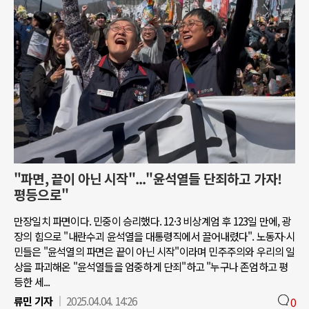
"파면, 끝이 아닌 시작"..."윤석열들 단죄하고 가자!
평등으로"
만장일치 파면이다. 민중이 승리했다. 12·3 비상계엄 후 123일 만에, 광
장의 힘으로 "내란수괴 윤석열을 대통령직에서 끌어내렸다". 노동자∙시
민들은 "윤석열의 파면은 끝이 아닌 시작"이라며 민주주의와 우리의 일
상을 파괴해온 "윤석열들을 엄중하게 단죄"하고 "누구나 존엄하고 평
등한 세...
류민 기자
2025.04.04. 14:26
0