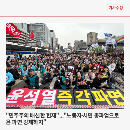
기사수정
"민주주의 배신한 헌재"..."노동자∙시민 총파업으로
윤 파면 강제하자"