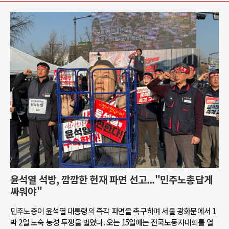
윤석열 석방, 깜깜한 헌재 파면 선고..."민주노총답게
싸워야"
민주노총이 윤석열 대통령의 즉각 파면을 촉구하며 서울 광화문에서 1
박 2일 노숙 농성 투쟁을 벌였다. 오는 15일에는 전국노동자대회를 열