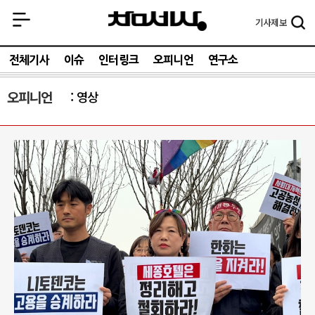
기사
제보
전체기사
이슈
인터링크
오피니언
연구소
오피니언
영상