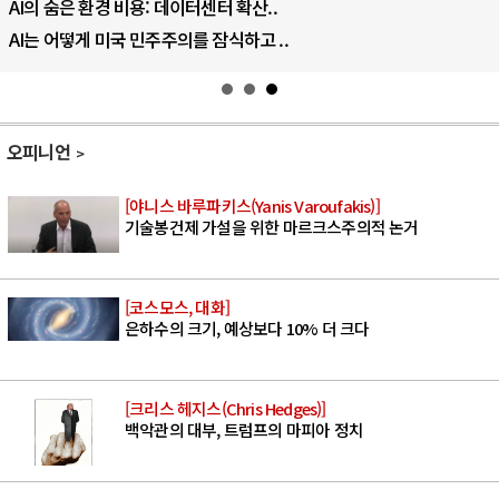
AI의 숨은 환경 비용: 데이터센터 확산..
AI는 어떻게 미국 민주주의를 잠식하고 ..
오피니언
[야니스 바루파키스(Yanis Varoufakis)]
기술봉건제 가설을 위한 마르크스주의적 논거
[코스모스, 대화]
은하수의 크기, 예상보다 10% 더 크다
[크리스 헤지스(Chris Hedges)]
백악관의 대부, 트럼프의 마피아 정치