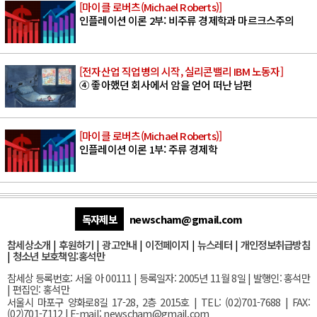
[마이클 로버츠(Michael Roberts)]
인플레이션 이론 2부: 비주류 경제학과 마르크스주의
[전자산업 직업병의 시작, 실리콘밸리 IBM 노동자]
④ 좋아했던 회사에서 암을 얻어 떠난 남편
[마이클 로버츠(Michael Roberts)]
인플레이션 이론 1부: 주류 경제학
독자제보
newscham@gmail.com
참세상소개
|
후원하기
|
광고안내
|
이전페이지
|
뉴스레터
|
개인정보취급방침
|
청소년 보호책임:홍석만
참세상 등록번호: 서울 아 00111 | 등록일자: 2005년 11월 8일 | 발행인: 홍석만
| 편집인: 홍석만
서울
시 마포구 양화로8길 17-28, 2층 2015호
| TEL: (02)701-7688 | FAX:
(02)701-7112 |
E-mail:
newscham@gmail.com