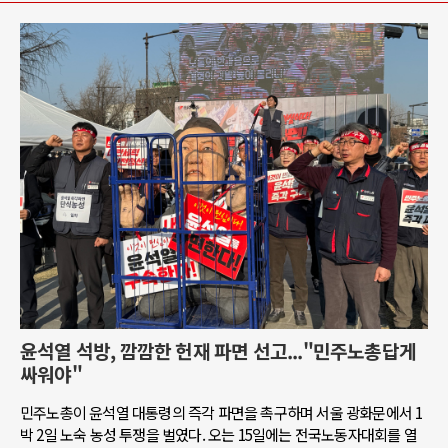
윤석열 석방, 깜깜한 헌재 파면 선고..."민주노총답게
싸워야"
민주노총이 윤석열 대통령의 즉각 파면을 촉구하며 서울 광화문에서 1
박 2일 노숙 농성 투쟁을 벌였다. 오는 15일에는 전국노동자대회를 열