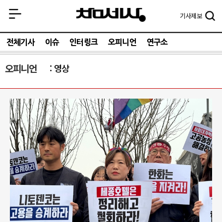
기사
제보
전체기사
이슈
인터링크
오피니언
연구소
오피니언
영상