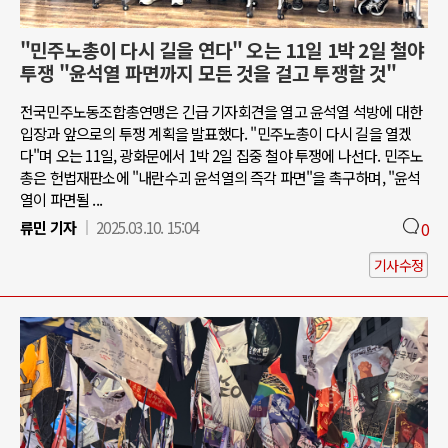
"민주노총이 다시 길을 연다" 오는 11일 1박 2일 철야
투쟁 "윤석열 파면까지 모든 것을 걸고 투쟁할 것"
전국민주노동조합총연맹은 긴급 기자회견을 열고 윤석열 석방에 대한
입장과 앞으로의 투쟁 계획을 발표했다. "민주노총이 다시 길을 열겠
다"며 오는 11일, 광화문에서 1박 2일 집중 철야 투쟁에 나선다. 민주노
총은 헌법재판소에 "내란수괴 윤석열의 즉각 파면"을 촉구하며, "윤석
열이 파면될 ...
류민 기자
2025.03.10. 15:04
0
기사수정