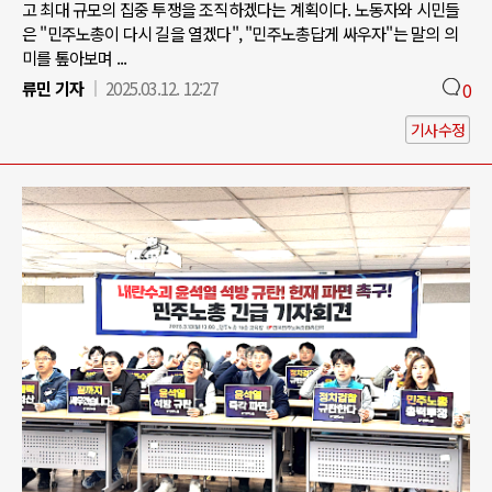
고 최대 규모의 집중 투쟁을 조직하겠다는 계획이다. 노동자와 시민들
은 "민주노총이 다시 길을 열겠다", "민주노총답게 싸우자"는 말의 의
미를 톺아보며 ...
류민 기자
2025.03.12. 12:27
0
기사수정