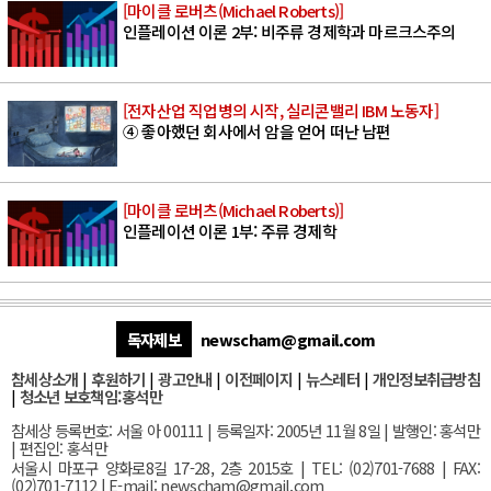
[마이클 로버츠(Michael Roberts)]
인플레이션 이론 2부: 비주류 경제학과 마르크스주의
[전자산업 직업병의 시작, 실리콘밸리 IBM 노동자]
④ 좋아했던 회사에서 암을 얻어 떠난 남편
[마이클 로버츠(Michael Roberts)]
인플레이션 이론 1부: 주류 경제학
독자제보
newscham@gmail.com
참세상소개
|
후원하기
|
광고안내
|
이전페이지
|
뉴스레터
|
개인정보취급방침
|
청소년 보호책임:홍석만
참세상 등록번호: 서울 아 00111 | 등록일자: 2005년 11월 8일 | 발행인: 홍석만
| 편집인: 홍석만
서울
시 마포구 양화로8길 17-28, 2층 2015호
| TEL: (02)701-7688 | FAX:
(02)701-7112 |
E-mail:
newscham@gmail.com