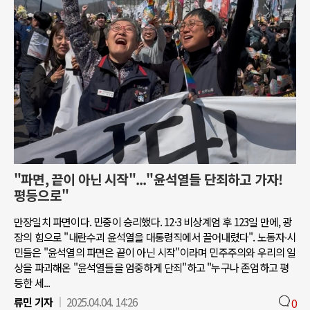
"파면, 끝이 아닌 시작"..."윤석열들 단죄하고 가자!
평등으로"
만장일치 파면이다. 민중이 승리했다. 12·3 비상계엄 후 123일 만에, 광
장의 힘으로 "내란수괴 윤석열을 대통령직에서 끌어내렸다". 노동자∙시
민들은 "윤석열의 파면은 끝이 아닌 시작"이라며 민주주의와 우리의 일
상을 파괴해온 "윤석열들을 엄중하게 단죄"하고 "누구나 존엄하고 평
등한 세...
류민 기자
2025.04.04. 14:26
0