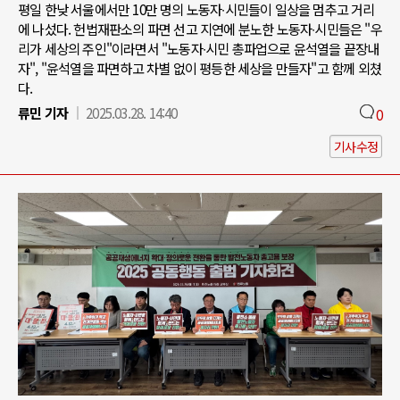
평일 한낮 서울에서만 10만 명의 노동자∙시민들이 일상을 멈추고 거리
에 나섰다. 헌법재판소의 파면 선고 지연에 분노한 노동자∙시민들은 "우
리가 세상의 주인"이라면서 "노동자∙시민 총파업으로 윤석열을 끝장내
자", "윤석열을 파면하고 차별 없이 평등한 세상을 만들자"고 함께 외쳤
다.
류민 기자
2025.03.28. 14:40
0
기사수정