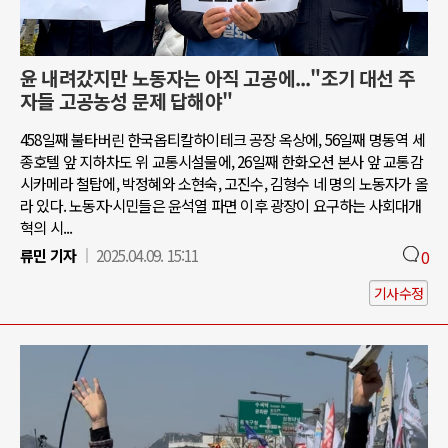
윤 내려갔지만 노동자는 아직 고공에..."조기 대선 주
자들 고공농성 문제 답해야"
458일째 불타버린 한국옵티칼하이테크 공장 옥상에, 56일째 명동역 세
종호텔 앞 지하차도 위 교통시설물에, 26일째 한화오션 본사 앞 교통감
시카메라 철탑에, 박정혜와 소현숙, 고진수, 김형수 네 명의 노동자가 올
라 있다. 노동자·시민들은 윤석열 파면 이후 광장이 요구하는 사회대개
혁의 시...
류민 기자
2025.04.09. 15:11
0
기사수정