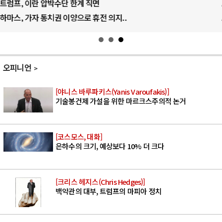
AI의 숨은 환경 비용: 데이터센터 확산..
AI는 어떻게 미국 민주주의를 잠식하고 ..
오피니언
[야니스 바루파키스(Yanis Varoufakis)]
기술봉건제 가설을 위한 마르크스주의적 논거
[코스모스, 대화]
은하수의 크기, 예상보다 10% 더 크다
[크리스 헤지스(Chris Hedges)]
백악관의 대부, 트럼프의 마피아 정치