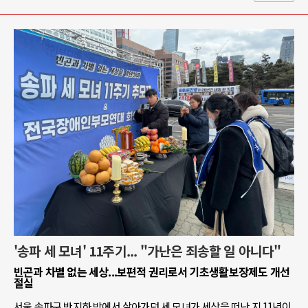
'송파 세 모녀' 11주기... "가난은 죄송할 일 아니다"
빈곤과 차별 없는 세상...보편적 권리로서 기초생활보장제도 개선
절실
서울 송파구 반지하 방에서 살아가던 세 모녀가 세상을 떠난 지 11년이