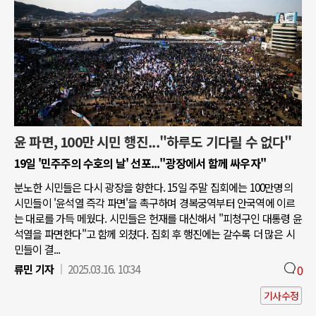
윤 파면, 100만 시민 행진..."하루도 기다릴 수 없다"
19일 '민주주의 수호의 날' 선포..."광장에서 함께 싸우자"
분노한 시민들은 다시 광장을 향한다. 15일 주말 집회에는 100만명의
시민들이 '윤석열 즉각 파면'을 촉구하며 경복궁역부터 안국역에 이르
는 대로를 가득 메웠다. 시민들은 헌재를 대신해서 "피청구인 대통령 윤
석열을 파면한다"고 함께 외쳤다. 집회 후 행진에는 갈수록 더 많은 시
민들이 결...
류민 기자
2025.03.16. 10:34
0
기사수정