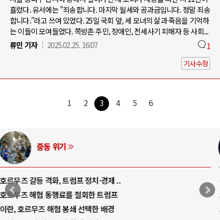
흘렀다. 유서에는 "죄송합니다. 마지막 월세와 공과금입니다. 정말 죄송
합니다.”라고 쓰여 있었다. 25일 국회 앞, 세 모녀의 삶과 죽음을 기억하
는 이들이 모여들었다. 쪽방촌 주민, 장애인, 전세사기 피해자 등 사회...
류민 기자
2025.02.25. 16:07
1
기사수정
1
2
3
4
5
6
AI와 인간
중국 AI, 저가 공세로 글로벌 토큰 시..
AI 국부펀드 구상 놓고 미국 진보진영 ..
AI 데이터센터 반대 투쟁은 새로운 글로..