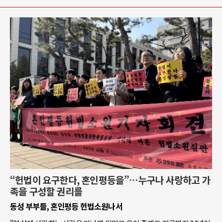
“헌법이 요구한다, 혼인평등을”…누구나 사랑하고 가
족을 구성할 권리를
동성 부부들, 혼인평등 헌법소원나서