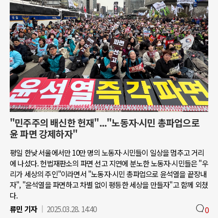
"민주주의 배신한 헌재"..."노동자∙시민 총파업으로
윤 파면 강제하자"
평일 한낮 서울에서만 10만 명의 노동자∙시민들이 일상을 멈추고 거리
에 나섰다. 헌법재판소의 파면 선고 지연에 분노한 노동자∙시민들은 "우
리가 세상의 주인"이라면서 "노동자∙시민 총파업으로 윤석열을 끝장내
자", "윤석열을 파면하고 차별 없이 평등한 세상을 만들자"고 함께 외쳤
다.
류민 기자
2025.03.28. 14:40
0