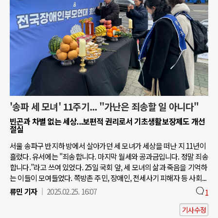
'송파 세 모녀' 11주기... "가난은 죄송할 일 아니다"
빈곤과 차별 없는 세상...보편적 권리로서 기초생활보장제도 개선
절실
서울 송파구 반지하 방에서 살아가던 세 모녀가 세상을 떠난 지 11년이
흘렀다. 유서에는 "죄송합니다. 마지막 월세와 공과금입니다. 정말 죄송
합니다.”라고 쓰여 있었다. 25일 국회 앞, 세 모녀의 삶과 죽음을 기억하
는 이들이 모여들었다. 쪽방촌 주민, 장애인, 전세사기 피해자 등 사회...
류민 기자
2025.02.25. 16:07
1
기사수정