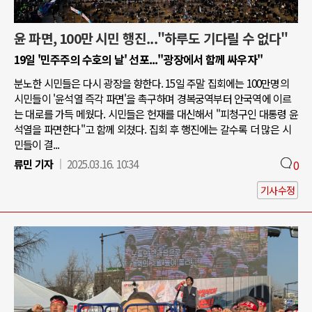
윤 파면, 100만 시민 행진..."하루도 기다릴 수 없다"
19일 '민주주의 수호의 날' 선포..."광장에서 함께 싸우자"
분노한 시민들은 다시 광장을 향한다. 15일 주말 집회에는 100만명의
시민들이 '윤석열 즉각 파면'을 촉구하며 경복궁역부터 안국역에 이르
는 대로를 가득 메웠다. 시민들은 헌재를 대신해서 "피청구인 대통령 윤
석열을 파면한다"고 함께 외쳤다. 집회 후 행진에는 갈수록 더 많은 시
민들이 결...
류민 기자
2025.03.16. 10:34
0
기사수정