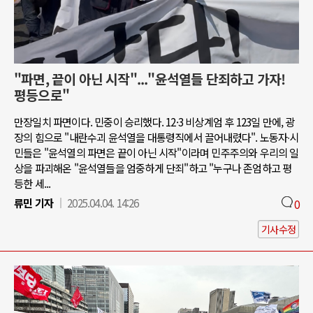
"파면, 끝이 아닌 시작"..."윤석열들 단죄하고 가자!
평등으로"
만장일치 파면이다. 민중이 승리했다. 12·3 비상계엄 후 123일 만에, 광
장의 힘으로 "내란수괴 윤석열을 대통령직에서 끌어내렸다". 노동자∙시
민들은 "윤석열의 파면은 끝이 아닌 시작"이라며 민주주의와 우리의 일
상을 파괴해온 "윤석열들을 엄중하게 단죄"하고 "누구나 존엄하고 평
등한 세...
류민 기자
2025.04.04. 14:26
0
기사수정