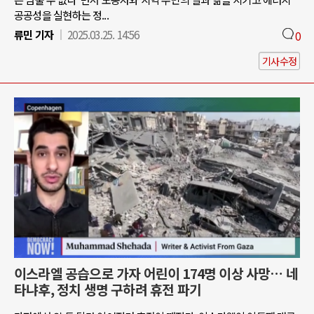
공공성을 실현하는 정...
류민 기자
2025.03.25. 14:56
0
기사수정
이스라엘 공습으로 가자 어린이 174명 이상 사망… 네
타냐후, 정치 생명 구하려 휴전 파기