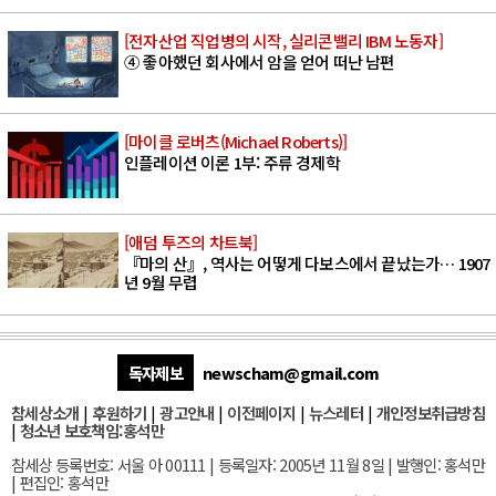
[전자산업 직업병의 시작, 실리콘밸리 IBM 노동자]
④ 좋아했던 회사에서 암을 얻어 떠난 남편
[마이클 로버츠(Michael Roberts)]
인플레이션 이론 1부: 주류 경제학
[애덤 투즈의 차트북]
『마의 산』, 역사는 어떻게 다보스에서 끝났는가… 1907
년 9월 무렵
독자제보
newscham@gmail.com
참세상소개
|
후원하기
|
광고안내
|
이전페이지
|
뉴스레터
|
개인정보취급방침
|
청소년 보호책임:홍석만
참세상 등록번호: 서울 아 00111 | 등록일자: 2005년 11월 8일 | 발행인: 홍석만
| 편집인: 홍석만