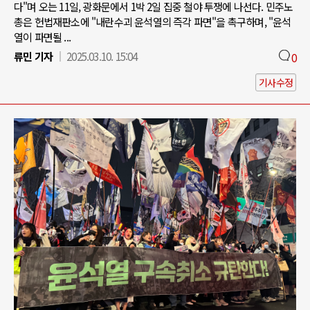
다"며 오는 11일, 광화문에서 1박 2일 집중 철야 투쟁에 나선다. 민주노
총은 헌법재판소에 "내란수괴 윤석열의 즉각 파면"을 촉구하며, "윤석
열이 파면될 ...
류민 기자
2025.03.10. 15:04
0
기사수정