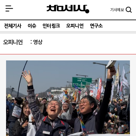
기사
제보
전체기사
이슈
인터링크
오피니언
연구소
오피니언
영상