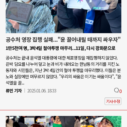
공수처 영장 집행 실패..."윤 끌어내릴 때까지 싸우자"
1만5천여 명, 3박4일 철야투쟁 마무리...11일, 다시 광화문으로
공수처는 끝내 윤석열 대통령에 대한 체포영장을 재집행하지 않았다.
은박 담요를 나누어 덮고 눈과 비가 내려오는 한남동의 거리를 지킨 노
동자와 시민들은, 지난 3박 4일간의 철야 투쟁을 마무리했다. 이들은 분
노와 실망에만 머무르지 않았다. "우리의 싸움은 이기는 싸움이다", "윤
석열을 끌...
류민 기자
2025.01.06. 18:33
0
기사수정