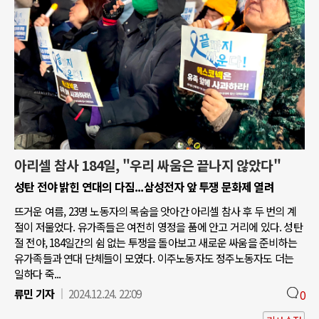
아리셀 참사 184일, "우리 싸움은 끝나지 않았다"
성탄 전야 밝힌 연대의 다짐...삼성전자 앞 투쟁 문화제 열려
뜨거운 여름, 23명 노동자의 목숨을 앗아간 아리셀 참사 후 두 번의 계
절이 저물었다. 유가족들은 여전히 영정을 품에 안고 거리에 있다. 성탄
절 전야, 184일간의 쉼 없는 투쟁을 돌아보고 새로운 싸움을 준비하는
유가족들과 연대 단체들이 모였다. 이주노동자도 정주노동자도 더는
일하다 죽...
류민 기자
2024.12.24. 22:09
0