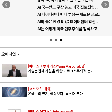
AI 국부펀드 구상 놓고 미국 진보진영 ..
AI 데이터센터 반대 투쟁은 새로운 글로..
AI의 숨은 환경 비용: 데이터센터 확산..
AI는 어떻게 미국 민주주의를 잠식하고 ..
오피니언
[야니스 바루파키스(Yanis Varoufakis)]
기술봉건제 가설을 위한 마르크스주의적 논거
[코스모스, 대화]
은하수의 크기, 예상보다 10% 더 크다
[크리스 헤지스(Chris Hedges)]