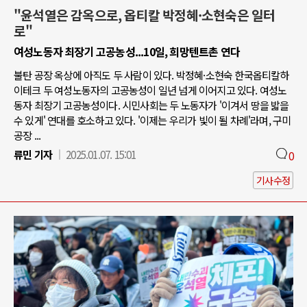
"윤석열은 감옥으로, 옵티칼 박정혜·소현숙은 일터
로"
여성노동자 최장기 고공농성...10일, 희망텐트촌 연다
불탄 공장 옥상에 아직도 두 사람이 있다. 박정혜·소현숙 한국옵티칼하
이테크 두 여성노동자의 고공농성이 일년 넘게 이어지고 있다. 여성노
동자 최장기 고공농성이다. 시민사회는 두 노동자가 '이겨서 땅을 밟을
수 있게' 연대를 호소하고 있다. '이제는 우리가 빛이 될 차례'라며, 구미
공장 ...
류민 기자
2025.01.07. 15:01
0
기사수정