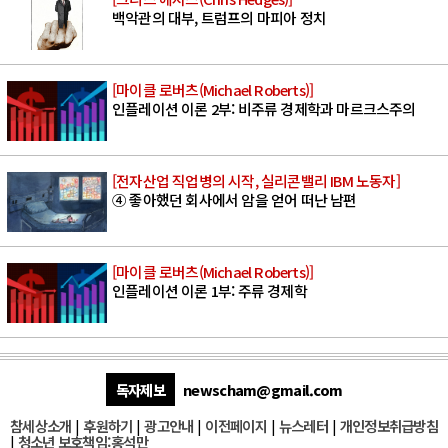
백악관의 대부, 트럼프의 마피아 정치
[마이클 로버츠(Michael Roberts)]
인플레이션 이론 2부: 비주류 경제학과 마르크스주의
[전자산업 직업병의 시작, 실리콘밸리 IBM 노동자]
④ 좋아했던 회사에서 암을 얻어 떠난 남편
[마이클 로버츠(Michael Roberts)]
인플레이션 이론 1부: 주류 경제학
독자제보
newscham@gmail.com
참세상소개
|
후원하기
|
광고안내
|
이전페이지
|
뉴스레터
|
개인정보취급방침
|
청소년 보호책임:홍석만