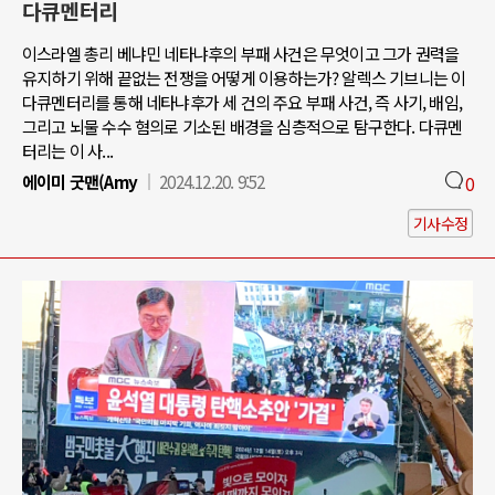
다큐멘터리
이스라엘 총리 베냐민 네타냐후의 부패 사건은 무엇이고 그가 권력을
유지하기 위해 끝없는 전쟁을 어떻게 이용하는가? 알렉스 기브니는 이
다큐멘터리를 통해 네타냐후가 세 건의 주요 부패 사건, 즉 사기, 배임,
그리고 뇌물 수수 혐의로 기소된 배경을 심층적으로 탐구한다. 다큐멘
터리는 이 사...
에이미 굿맨(Amy
2024.12.20. 9:52
0
기사수정