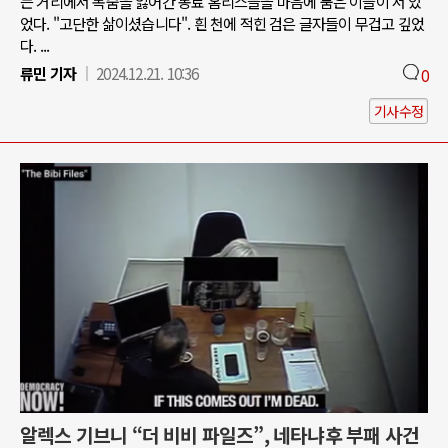
는 거리에서 목숨을 잃어간 동료 홈리스들을 마음에 품은 이들이 서 있
었다. "고단한 삶이셨습니다". 흰 천에 적힌 검은 글자들이 무겁고 깊었
다. ...
류민 기자
2024.12.21. 10:36
0
기사수정
알렉스 기브니 “더 비비 파일즈”, 네타냐후 부패 사건