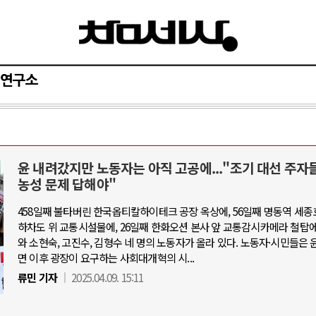
연구소
윤 내려갔지만 노동자는 아직 고공에..."조기 대선 주자
중동 위기
AI와 인간
농성 문제 답해야"
458일째 불타버린 한국옵티칼하이테크 공장 옥상에, 56일째 명동역 세종
르무즈 갈등 격화, 트럼프 정치·경제 ..
중국 AI, 저가 공세로 
하차도 위 교통시설물에, 26일째 한화오션 본사 앞 교통감시카메라 철탑에
르무즈 해협 통행료를 철회한 트럼프
AI 국부펀드 구상 놓고
와 소현숙, 고진수, 김형수 네 명의 노동자가 올라 있다. 노동자·시민들은 
면 이후 광장이 요구하는 사회대개혁의 시...
란, 호르무즈 해협 봉쇄 선택한 배경
AI 데이터센터 반대 투
류민 기자
2025.04.09. 15:11
럼프, 이란 압박수단 한계 직면
AI의 숨은 환경 비용:
마스, 가자 통치권 이양으로 휴전 의지..
AI는 어떻게 미국 민주