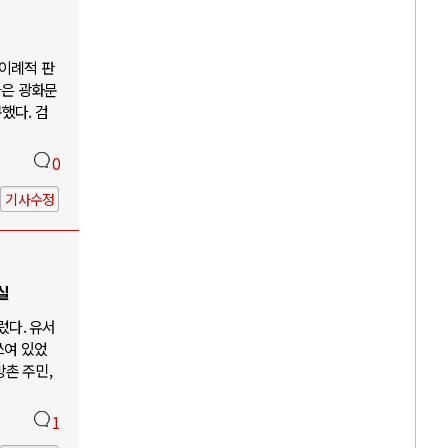
"이례적 판
들은 광화문
했다. 검
0
기사수정
실
렀다. 유서
쓰여 있었
방촌 주민,
1