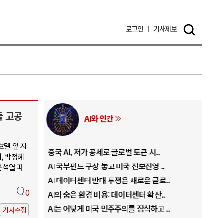
로그인
기사
제보
들 고공
러시아-우크라이나 전쟁
호텔 앞 지
글로벌 토큰 시..
전쟁의 추상화: 우크라이나, 대리전의 역..
, 박정혜
 미국 진보진영 ..
EU·우크라이나 드론 협력 직후, 러시아..
윤석열 파
쟁은 새로운 글로..
나토, 우크라 군사지원 2027년까지 공..
0
 데이터센터 확산..
우크라이나, 덴마크, 에스토니아, 네덜란..
주의를 잠식하고 ..
러·우크라, 대규모 공습 주고받아…민간 ..
기사수정