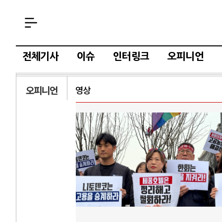
전체기사
이슈
인터링크
오피니언
오피니언
영상
러시아-우크라이나 전쟁
..
전쟁의 추상화: 우크라이나, 대리전의 역..
호
 ..
EU·우크라이나 드론 협력 직후, 러시아..
호
글로..
나토, 우크라 군사지원 2027년까지 공..
이
산..
우크라이나, 덴마크, 에스토니아, 네덜란..
트
고 ..
러·우크라, 대규모 공습 주고받아…민간 ..
하