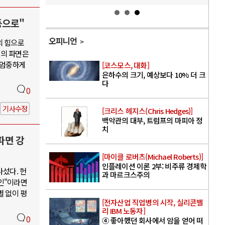
등으로"
오피니언
의 힘으로
열의 파면은
 엄중하게
[코스모스, 대화]
은하수의 크기, 예상보다 10% 더 크
다
0
기사수정
[크리스 헤지스(Chris Hedges)]
백악관의 대부, 트럼프의 마피아 정
치
파면 강
[마이클 로버츠(Michael Roberts)]
인플레이션 이론 2부: 비주류 경제학
나섰다. 헌
과 마르크스주의
인"이라면
별 없이 평
[전자산업 직업병의 시작, 실리콘밸
리 IBM 노동자]
0
④ 좋아했던 회사에서 암을 얻어 떠