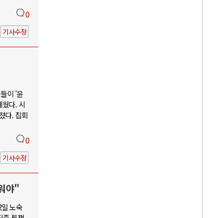
0
기사수정
들이 '윤
웠다. 시
쳤다. 집회
0
기사수정
워야"
2일 노숙
집중 투쟁