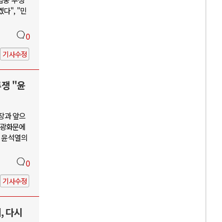
다", "민
0
기사수정
투쟁 "윤
장과 앞으
, 광화문에
괴 윤석열의
0
기사수정
, 다시