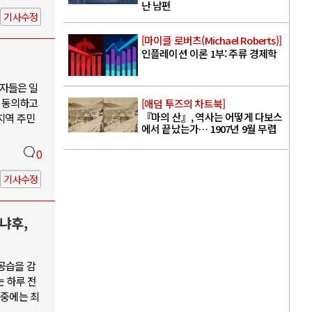
난 남편
기사수정
[마이클 로버츠(Michael Roberts)]
인플레이션 이론 1부: 주류 경제학
자들은 일
 동의하고
[애덤 투즈의 차트북]
『마의 산』, 역사는 어떻게 다보스
지역 주민
에서 끝났는가… 1907년 9월 무렵
0
기사수정
냐후,
공습을 감
는 하루 전
 중에는 최