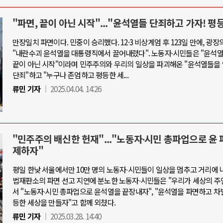
"파면, 끝이 아닌 시작"..."윤석열들 단죄하고 가자! 평
만장일치 파면이다. 민중이 승리했다. 12·3 비상계엄 후 123일 만에, 광장
"내란수괴 윤석열을 대통령직에서 끌어내렸다". 노동자∙시민들은 "윤석
끝이 아닌 시작"이라며 민주주의와 우리의 일상을 파괴해온 "윤석열들을
단죄"하고 "누구나 존엄하고 평등한 세...
류민 기자
2025.04.04. 14:26
"민주주의 배신한 헌재"..."노동자∙시민 총파업으로 윤 
제하자"
평일 한낮 서울에서만 10만 명의 노동자∙시민들이 일상을 멈추고 거리에 
법재판소의 파면 선고 지연에 분노한 노동자∙시민들은 "우리가 세상의 주
서 "노동자∙시민 총파업으로 윤석열을 끝장내자", "윤석열을 파면하고 차
등한 세상을 만들자"고 함께 외쳤다.
류민 기자
2025.03.28. 14:40