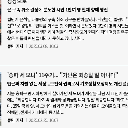
광장으로"
윤 구속 취소 결정에 분노한 시민 1만여 명 헌재 향해 행진
법원이 윤석열 대통령의 구속 취소 청구를 받아들였다. 시민들은 법원이 
단"으로 광장의 "민의를 거스른 것"이라면서 분노했다. 1만여 명의 시민
에서 헌재 인근까지 행진하며 검찰의 즉시항고와 헌재의 파면 결정을 촉구
찰은 이틀째 판단을 내리지 못하고 있다. 시민...
류민 기자
2025.03.08. 10:03
'송파 세 모녀' 11주기... "가난은 죄송할 일 아니다"
빈곤과 차별 없는 세상...보편적 권리로서 기초생활보장제도 개선 절
서울 송파구 반지하 방에서 살아가던 세 모녀가 세상을 떠난 지 11년이 흘
에는 "죄송합니다. 마지막 월세와 공과금입니다. 정말 죄송합니다.”라고 
다. 25일 국회 앞, 세 모녀의 삶과 죽음을 기억하는 이들이 모여들었다. 쪽
장애인, 전세사기 피해자 등 사회...
류민 기자
2025.02.25. 16:07