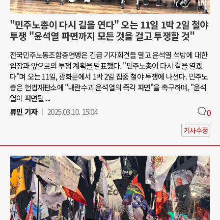
"민주노총이 다시 길을 연다" 오는 11일 1박 2일 철야
투쟁 "윤석열 파면까지 모든 것을 걸고 투쟁할 것"
전국민주노동조합총연맹은 긴급 기자회견을 열고 윤석열 석방에 대한
입장과 앞으로의 투쟁 계획을 발표했다. "민주노총이 다시 길을 열겠
다"며 오는 11일, 광화문에서 1박 2일 집중 철야 투쟁에 나선다. 민주노
총은 헌법재판소에 "내란수괴 윤석열의 즉각 파면"을 촉구하며, "윤석
열이 파면될 ...
류민 기자
2025.03.10. 15:04
0
기사수정