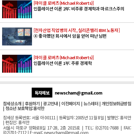
[마이클 로버츠(Michael Roberts)]
인플레이션 이론 2부: 비주류 경제학과 마르크스주의
[전자산업 직업병의 시작, 실리콘밸리 IBM 노동자]
④ 좋아했던 회사에서 암을 얻어 떠난 남편
[마이클 로버츠(Michael Roberts)]
인플레이션 이론 1부: 주류 경제학
독자제보
newscham@gmail.com
참세상소개
|
후원하기
|
광고안내
|
이전페이지
|
뉴스레터
|
개인정보취급방침
|
청소년 보호책임:홍석만
참세상 등록번호: 서울 아 00111 | 등록일자: 2005년 11월 8일 | 발행인: 홍석만
| 편집인: 홍석만
서울
시 마포구 양화로8길 17-28, 2층 2015호
| TEL: (02)701-7688 | FAX:
(02)701-7112 |
E-mail:
newscham@gmail.com