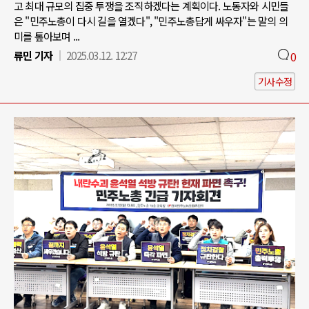
고 최대 규모의 집중 투쟁을 조직하겠다는 계획이다. 노동자와 시민들
은 "민주노총이 다시 길을 열겠다", "민주노총답게 싸우자"는 말의 의
미를 톺아보며 ...
류민 기자
2025.03.12. 12:27
0
기사수정