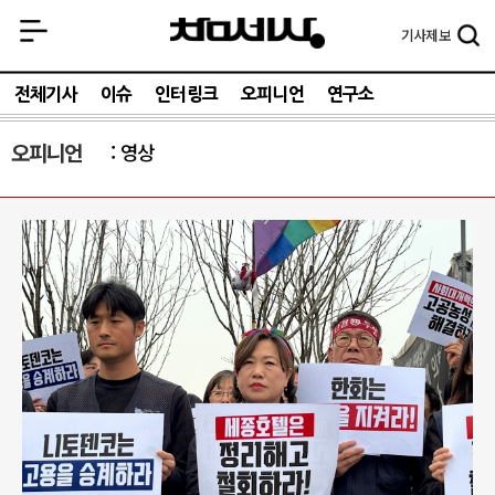
기사
제보
전체기사
이슈
인터링크
오피니언
연구소
오피니언
영상