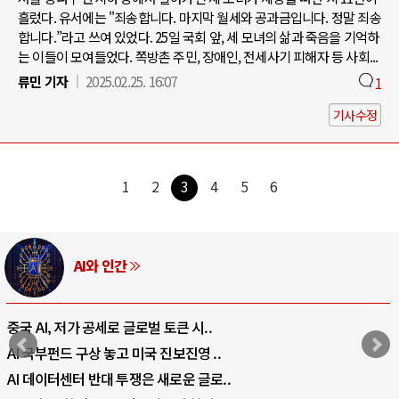
흘렀다. 유서에는 "죄송합니다. 마지막 월세와 공과금입니다. 정말 죄송
합니다.”라고 쓰여 있었다. 25일 국회 앞, 세 모녀의 삶과 죽음을 기억하
는 이들이 모여들었다. 쪽방촌 주민, 장애인, 전세사기 피해자 등 사회...
류민 기자
2025.02.25. 16:07
1
기사수정
1
2
3
4
5
6
AI와 인간
중국 AI, 저가 공세로 글로벌 토큰 시..
AI 국부펀드 구상 놓고 미국 진보진영 ..
AI 데이터센터 반대 투쟁은 새로운 글로..