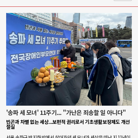
'송파 세 모녀' 11주기... "가난은 죄송할 일 아니다"
빈곤과 차별 없는 세상...보편적 권리로서 기초생활보장제도 개선
절실
서울 송파구 반지하 방에서 살아가던 세 모녀가 세상을 떠난 지 11년이