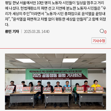
평일 한낮 서울에서만 10만 명의 노동자∙시민들이 일상을 멈추고 거리
에 나섰다. 헌법재판소의 파면 선고 지연에 분노한 노동자∙시민들은 "우
리가 세상의 주인"이라면서 "노동자∙시민 총파업으로 윤석열을 끝장내
자", "윤석열을 파면하고 차별 없이 평등한 세상을 만들자"고 함께 외쳤
다.
류민 기자
2025.03.28. 14:40
0
기사수정