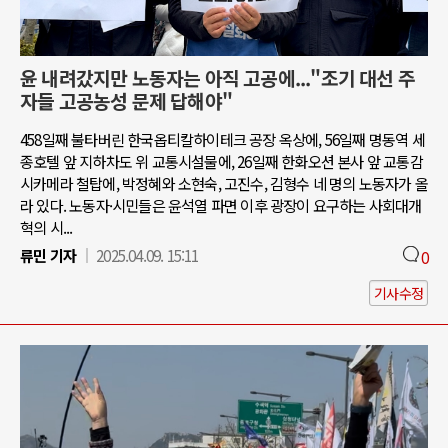
윤 내려갔지만 노동자는 아직 고공에..."조기 대선 주
자들 고공농성 문제 답해야"
458일째 불타버린 한국옵티칼하이테크 공장 옥상에, 56일째 명동역 세
종호텔 앞 지하차도 위 교통시설물에, 26일째 한화오션 본사 앞 교통감
시카메라 철탑에, 박정혜와 소현숙, 고진수, 김형수 네 명의 노동자가 올
라 있다. 노동자·시민들은 윤석열 파면 이후 광장이 요구하는 사회대개
혁의 시...
류민 기자
2025.04.09. 15:11
0
기사수정