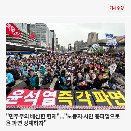
기사수정
"민주주의 배신한 헌재"..."노동자∙시민 총파업으로
윤 파면 강제하자"