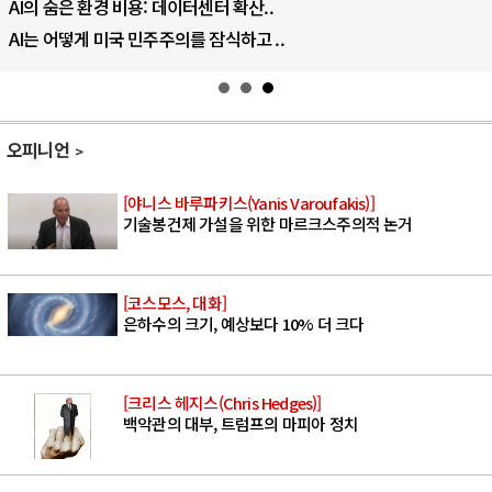
AI의 숨은 환경 비용: 데이터센터 확산..
AI는 어떻게 미국 민주주의를 잠식하고 ..
오피니언
[야니스 바루파키스(Yanis Varoufakis)]
기술봉건제 가설을 위한 마르크스주의적 논거
[코스모스, 대화]
은하수의 크기, 예상보다 10% 더 크다
[크리스 헤지스(Chris Hedges)]
백악관의 대부, 트럼프의 마피아 정치