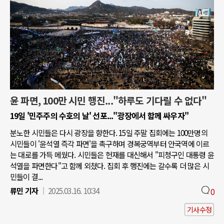
윤 파면, 100만 시민 행진..."하루도 기다릴 수 없다"
19일 '민주주의 수호의 날' 선포..."광장에서 함께 싸우자"
분노한 시민들은 다시 광장을 향한다. 15일 주말 집회에는 100만명의
시민들이 '윤석열 즉각 파면'을 촉구하며 경복궁역부터 안국역에 이르
는 대로를 가득 메웠다. 시민들은 헌재를 대신해서 "피청구인 대통령 윤
석열을 파면한다"고 함께 외쳤다. 집회 후 행진에는 갈수록 더 많은 시
민들이 결...
류민 기자
2025.03.16. 10:34
0
기사수정