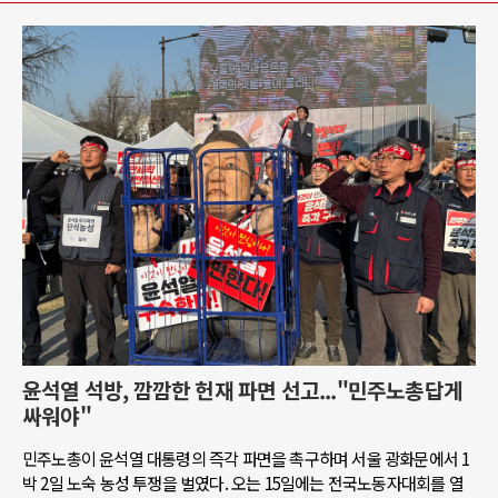
윤석열 석방, 깜깜한 헌재 파면 선고..."민주노총답게
싸워야"
민주노총이 윤석열 대통령의 즉각 파면을 촉구하며 서울 광화문에서 1
박 2일 노숙 농성 투쟁을 벌였다. 오는 15일에는 전국노동자대회를 열