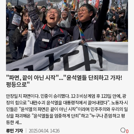
"파면, 끝이 아닌 시작"..."윤석열들 단죄하고 가자!
평등으로"
만장일치 파면이다. 민중이 승리했다. 12·3 비상계엄 후 123일 만에, 광
장의 힘으로 "내란수괴 윤석열을 대통령직에서 끌어내렸다". 노동자∙시
민들은 "윤석열의 파면은 끝이 아닌 시작"이라며 민주주의와 우리의 일
상을 파괴해온 "윤석열들을 엄중하게 단죄"하고 "누구나 존엄하고 평
등한 세...
류민 기자
2025.04.04. 14:26
0