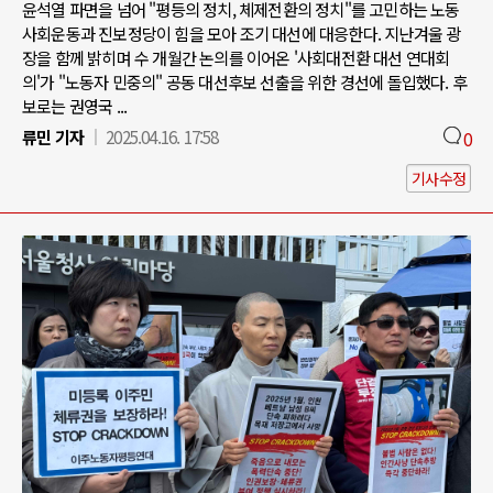
윤석열 파면을 넘어 "평등의 정치, 체제전환의 정치"를 고민하는 노동
사회운동과 진보정당이 힘을 모아 조기 대선에 대응한다. 지난겨울 광
장을 함께 밝히며 수 개월간 논의를 이어온 '사회대전환 대선 연대회
의'가 "노동자 민중의" 공동 대선후보 선출을 위한 경선에 돌입했다. 후
보로는 권영국 ...
류민 기자
2025.04.16. 17:58
0
기사수정