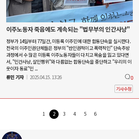
이주노동자 죽음에도 계속되는 "법무부의 인간사냥"
정부가 14일부터 77일간, 미등록 이주민에 대한 합동단속을 실시한다.
전국의 이주인권단체들은 정부의 "반인권적이고 폭력적인" 단속추방
과정에서 수 많은 미등록 이주노동자들이 다치고 목숨을 잃고 있다면
서, "인간사냥, 살인행위"와 다름없는 합동단속을 중단하고 "우리의 이
웃이자 동료"인 ...
류민 기자
2025.04.15. 13:26
0
기사수정
1
2
3
4
5
6