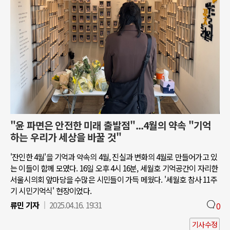
"윤 파면은 안전한 미래 출발점"...4월의 약속 "기억
하는 우리가 세상을 바꿀 것"
'잔인한 4월'을 기억과 약속의 4월, 진실과 변화의 4월로 만들어가고 있
는 이들이 함께 모였다. 16일 오후 4시 16분, 세월호 기억공간이 자리한
서울시의회 앞마당을 수많은 시민들이 가득 메웠다. '세월호 참사 11주
기 시민기억식' 현장이었다.
류민 기자
2025.04.16. 19:31
0
기사수정