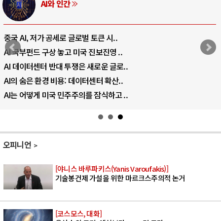
AI와 인간
중국 AI, 저가 공세로 글로벌 토큰 시..
AI 국부펀드 구상 놓고 미국 진보진영 ..
AI 데이터센터 반대 투쟁은 새로운 글로..
AI의 숨은 환경 비용: 데이터센터 확산..
AI는 어떻게 미국 민주주의를 잠식하고 ..
오피니언
[야니스 바루파키스(Yanis Varoufakis)]
기술봉건제 가설을 위한 마르크스주의적 논거
[코스모스, 대화]