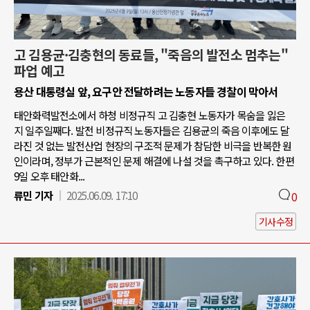
고 김용균·김충현의 동료들, "죽음의 발전소 멈추는"
파업 예고
용산 대통령실 앞, 요구안 전달하려는 노동자들 경찰이 막아서
태안화력발전소에서 하청 비정규직 고 김충현 노동자가 목숨을 잃은
지 일주일째다. 발전 비정규직 노동자들은 김용균의 죽음 이후에도 달
라진 것 없는 발전산업 현장의 구조적 문제가 참담한 비극을 반복한 원
인이라며, 정부가 근본적인 문제 해결에 나설 것을 촉구하고 있다. 한편
9일 오후 태안화...
류민 기자
2025.06.09. 17:10
0
기사수정