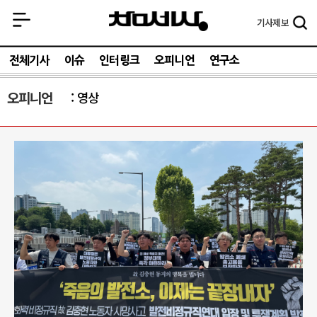
기사
제보
전체기사
이슈
인터링크
오피니언
연구소
오피니언
영상