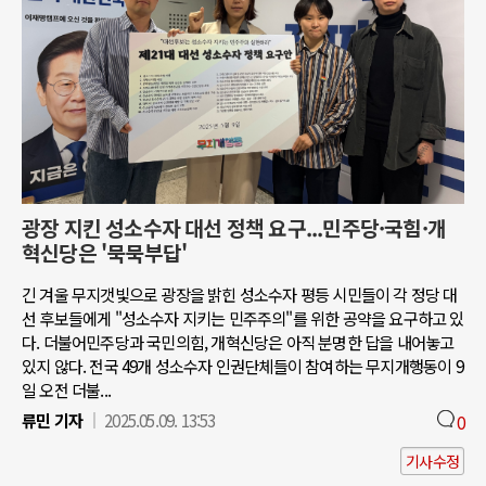
광장 지킨 성소수자 대선 정책 요구...민주당·국힘·개
혁신당은 '묵묵부답'
긴 겨울 무지갯빛으로 광장을 밝힌 성소수자 평등 시민들이 각 정당 대
선 후보들에게 "성소수자 지키는 민주주의"를 위한 공약을 요구하고 있
다. 더불어민주당과 국민의힘, 개혁신당은 아직 분명한 답을 내어놓고
있지 않다. 전국 49개 성소수자 인권단체들이 참여하는 무지개행동이 9
일 오전 더불...
류민 기자
2025.05.09. 13:53
0
기사수정