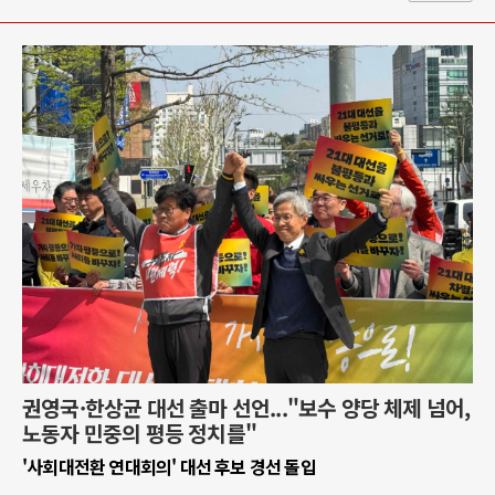
권영국·한상균 대선 출마 선언..."보수 양당 체제 넘어,
노동자 민중의 평등 정치를"
'사회대전환 연대회의' 대선 후보 경선 돌입