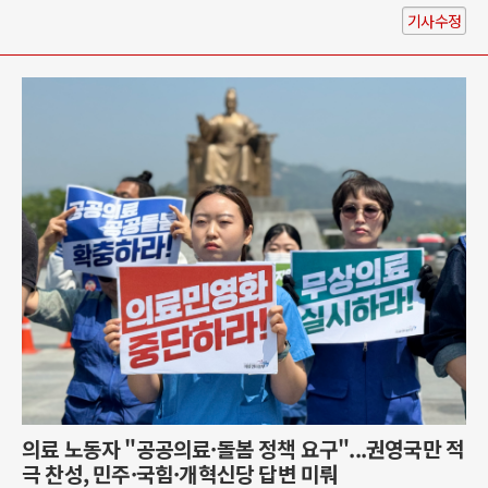
기사수정
의료 노동자 "공공의료·돌봄 정책 요구"...권영국만 적
극 찬성, 민주·국힘·개혁신당 답변 미뤄