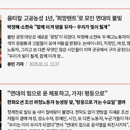
옵티칼 고공농성 1년, '희망텐트'로 모인 연대의 불빛
박정혜·소현숙 "함께 이겨 땅을 딛자··· 우리가 빛이 될게"
불탄 공장 마당은 새로운 '광장'이 되었다. 박정혜·소현숙 두 해고노동자의
색의 응원봉과 깃발들이 모여 어둠을 밝혔다. 논바이너리, 직장인, 여성, 청
노동자, 그리고 또 다른 무엇인 많은 시민들이 지역 곳곳에서 구미 공장으
"우리가 빛이 될게, 함께 이겨 땅...
류민 기자
2025.01.11. 11:27
"연대의 힘으로 윤 체포하고, 가자! 평등으로"
한화오션 조선 하청노동자 농성장 앞, '평등으로 가는 수요일' 열려
청계천로 빌딩 숲 사이 칼바람이 불었다. 천막도 없이 한밤을 지새운 조선
자들의 곁에 여성, 성소수자, 장애인, 시민, 또 다른 노동자, 누군가들이 자
"우리는 이미 우리가 되었다"면서 "연대의 힘으로 윤석열을 퇴진시키자",