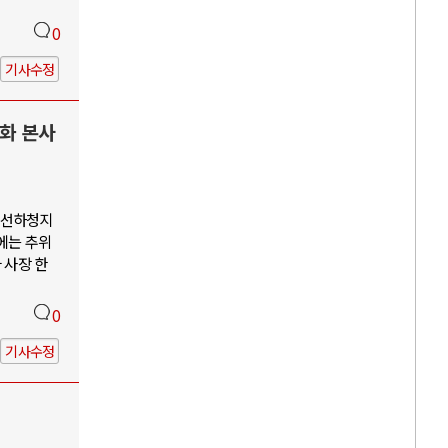
0
기사수정
한화 본사
조선하청지
에는 추위
 사장 한
0
기사수정