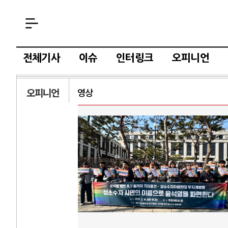
전체기사
이슈
인터링크
오피니언
오피니언
영상
AI와 인간
러시
중국 AI, 저가 공세로 글로벌 토큰 시..
전쟁의 추상화: 
AI 국부펀드 구상 놓고 미국 진보진영 ..
EU·우크라이나 
AI 데이터센터 반대 투쟁은 새로운 글로..
나토, 우크라 군사
AI의 숨은 환경 비용: 데이터센터 확산..
우크라이나, 덴마
AI는 어떻게 미국 민주주의를 잠식하고 ..
러·우크라, 대규