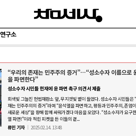
연구소
“우리의 존재는 민주주의 증거”…“성소수자 이름으로 
아-우크라이나 전쟁
중동 위기
을 파면한다”
성소수자 시민들 헌재에 윤 파면 촉구 의견서 제출
우크라이나, 대리전의 역..
호르무즈 갈등 격화, 트럼프 정치·경제 
회색빛 그늘진 헌법재판소 앞, 무지갯빛 볕이 들었다. 성소수자 시민들은 
드론 협력 직후, 러시아..
호르무즈 해협 통행료를 철회한 트
재는 민주주의의 증거”라며 “윤석열을 파면하고, 평등과 민주주의, 존엄
지원 2027년까지 공..
새로운 세상“을 향해 함께 싸워가겠다 마음을 모았다. “성소수자가 요구한
이란, 호르무즈 해협 봉쇄 선택한 배
열 파면!”이라 적힌 피켓을 든 이들의 곁...
크, 에스토니아, 네덜란..
트럼프, 이란 압박수단 한계 직면
류민 기자
2025.02.14. 13:48
모 공습 주고받아…민간 ..
하마스, 가자 통치권 이양으로 휴전 의