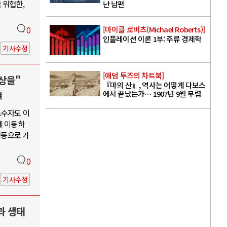
 위협한,
난 남편
[마이클 로버츠(Michael Roberts)]
0
인플레이션 이론 1부: 주류 경제학
기사수정
[애덤 투즈의 차트북]
상을"
『마의 산』, 역사는 어떻게 다보스
에서 끝났는가… 1907년 9월 무렵
쳐
소수자도 이
게 이동하
평등으로 가
0
기사수정
과 생태