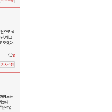
 곁으로 색
년, 해고
로 모였다.
0
기사수정
 하청노동
리했다.
 "윤석열