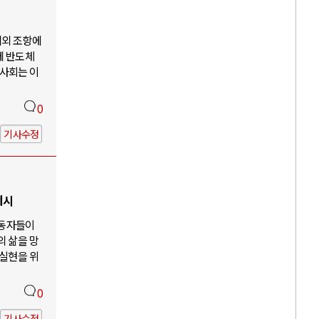
예외 조항에
께 반도체
사회는 이
0
기사수정
제시
노동자들이
의 삶을 망
 실현을 위
0
기사수정