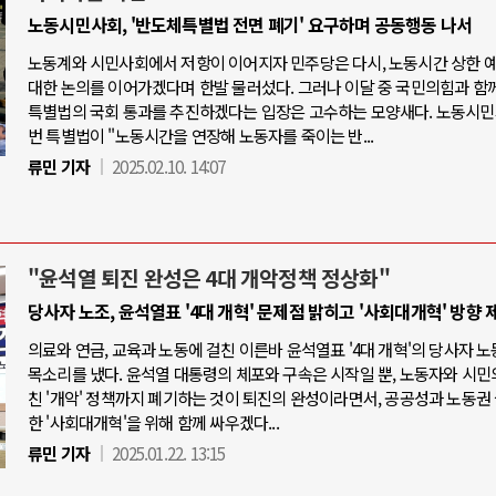
노동시민사회, '반도체특별법 전면 폐기' 요구하며 공동행동 나서
노동계와 시민사회에서 저항이 이어지자 민주당은 다시, 노동시간 상한 
대한 논의를 이어가겠다며 한발 물러섰다. 그러나 이달 중 국민의힘과 함
특별법의 국회 통과를 추진하겠다는 입장은 고수하는 모양새다. 노동시민
번 특별법이 "노동시간을 연장해 노동자를 죽이는 반...
류민 기자
2025.02.10. 14:07
"윤석열 퇴진 완성은 4대 개악정책 정상화"
당사자 노조, 윤석열표 '4대 개혁' 문제점 밝히고 '사회대개혁' 방향 
의료와 연금, 교육과 노동에 걸친 이른바 윤석열표 '4대 개혁'의 당사자 
목소리를 냈다. 윤석열 대통령의 체포와 구속은 시작일 뿐, 노동자와 시민
친 '개악' 정책까지 폐기하는 것이 퇴진의 완성이라면서, 공공성과 노동권
한 '사회대개혁'을 위해 함께 싸우겠다...
류민 기자
2025.01.22. 13:15