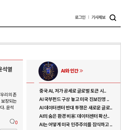
로그인
기사
제보
윤석열
AI와 인간
..
중국 AI, 저가 공세로 글로벌 토큰 시..
전쟁
“우리의 존
럼프
AI 국부펀드 구상 놓고 미국 진보진영 ..
EU
이 보장되는
다. 윤석
경
AI 데이터센터 반대 투쟁은 새로운 글로..
나토
AI의 숨은 환경 비용: 데이터센터 확산..
우크
0
지..
AI는 어떻게 미국 민주주의를 잠식하고 ..
러·