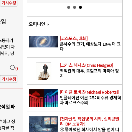
기사수정
돌입
오피니언
[코스모스, 대화]
 노동자가
은하수의 크기, 예상보다 10% 더 크
임없이 차
다
까지, 땅
[크리스 헤지스(Chris Hedges)]
0
백악관의 대부, 트럼프의 마피아 정
치
기사수정
[마이클 로버츠(Michael Roberts)]
인플레이션 이론 2부: 비주류 경제학
과 마르크스주의
윤석열 파
[전자산업 직업병의 시작, 실리콘밸
격하고 장
리 IBM 노동자]
동자를 착
④ 좋아했던 회사에서 암을 얻어 떠