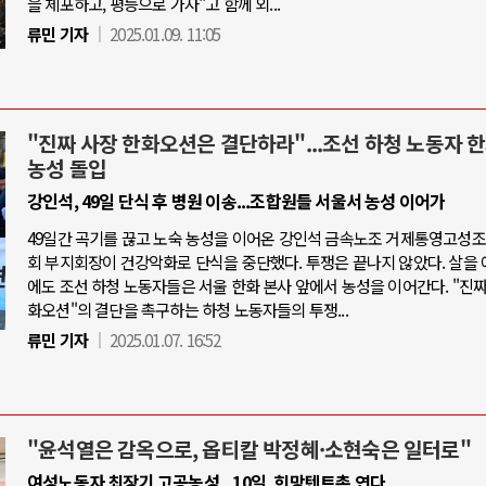
을 체포하고, 평등으로 가자"고 함께 외...
류민 기자
2025.01.09. 11:05
"진짜 사장 한화오션은 결단하라"...조선 하청 노동자 
농성 돌입
강인석, 49일 단식 후 병원 이송...조합원들 서울서 농성 이어가
49일간 곡기를 끊고 노숙 농성을 이어온 강인석 금속노조 거제통영고성
회 부지회장이 건강악화로 단식을 중단했다. 투쟁은 끝나지 않았다. 살을 
에도 조선 하청 노동자들은 서울 한화 본사 앞에서 농성을 이어간다. "진짜
화오션"의 결단을 촉구하는 하청 노동자들의 투쟁...
류민 기자
2025.01.07. 16:52
"윤석열은 감옥으로, 옵티칼 박정혜·소현숙은 일터로"
여성노동자 최장기 고공농성...10일, 희망텐트촌 연다